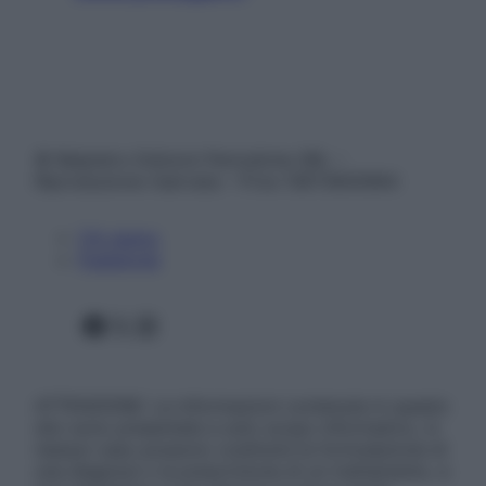
© Belpietro Edizioni Periodiche SRL –
Riproduzione riservata – P.Iva 13673600964
Chi siamo
Pubblicità
Facebook
X
Instagram
ATTENZIONE: Le informazioni contenute in questo
sito sono presentate a solo scopo informativo, in
nessun caso possono costituire la formulazione di
una diagnosi o la prescrizione di un trattamento, e