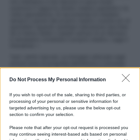
non intendono e non devono in alcun modo
sostituire il rapporto diretto medico-paziente o la
visita specialistica. Si raccomanda di chiedere
sempre il parere del proprio medico curante e/o di
specialisti riguardo qualsiasi indicazione riportata.
Se si hanno dubbi o quesiti sull’uso di un farmaco
è necessario contattare il proprio medico. Leggi il
Disclaimer »
Tutti i diritti riservati. Le immagini utilizzate negli
articoli sono di proprietà dell’editore o concesse
in licenza per l’uso. È vietata la riproduzione non
autorizzata.
Do Not Process My Personal Information
If you wish to opt-out of the sale, sharing to third parties, or
processing of your personal or sensitive information for
Informativa
targeted advertising by us, please use the below opt-out
Privacy Policy
section to confirm your selection.
Cookie Policy
Note Legali
Please note that after your opt-out request is processed you
Preferenze Privacy
may continue seeing interest-based ads based on personal