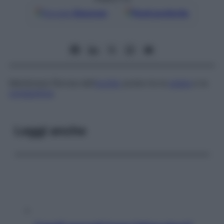
Google
Discover
Fonti preferite
Membrana fibrosa dell’
occhio
posta tra la
sclera
e la
congiuntiva
.
Leggi anche