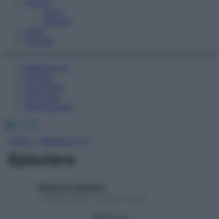
Fitness
Sport
Esercizi
Video
Podcast
Medicina AZ
Farmaci
Calcolatori
Oroscopo
Abbonamenti
Facebook
X
Instagram
Home
»
Medicina A-Z
Episclera
Redazione Starbene
1 Gennaio 2025 – Lettura 1 minuto
Seguici su