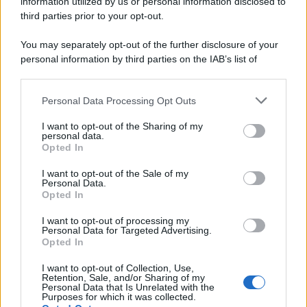
information utilized by us or personal information disclosed to
third parties prior to your opt-out.
You may separately opt-out of the further disclosure of your
personal information by third parties on the IAB’s list of
downstream participants.
Personal Data Processing Opt Outs
This information may also be disclosed by us to third parties
on the IAB’s List of Downstream Participants that may further
I want to opt-out of the Sharing of my
disclose it to other third parties.
personal data.
Opted In
Please note that this website/app uses one or more Google
services and may gather and store information including but
I want to opt-out of the Sale of my
Personal Data.
not limited to your visit or usage behaviour. You may click to
Opted In
grant or deny consent to Google and its third-party tags to
use your data for below specified purposes in below Google
I want to opt-out of processing my
consent section.
Personal Data for Targeted Advertising.
Opted In
I want to opt-out of Collection, Use,
Retention, Sale, and/or Sharing of my
Personal Data that Is Unrelated with the
Purposes for which it was collected.