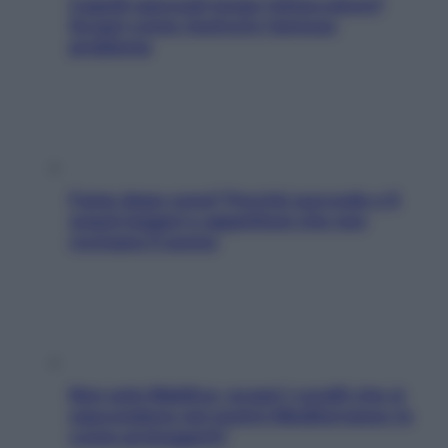
Capelli spezzati lungo l’attaccatura?
Scopri come risolvere l’annoso
problema
Fame dopo cena? Perché succede e 6
snack leggeri e appetitosi che non
rovinano il sonno
Non solo Maldive: scopri i coralli che si
nascondono nel nostro Mediterraneo (e
come proteggerli)