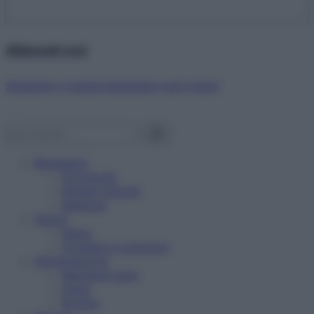
Abbonati ora!
Starbene ti regala benessere ogni mese!
Benessere
Psicologia
Rimedi naturali
Bellezza
Salute
News
Problemi e soluzioni
Alimentazione
Mangiare sano
Diete
Ricette