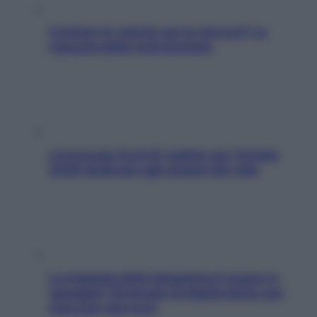
Contare le calorie serve ancora? La
risposta della nutrizionista
L’oroscopo food di Jupiter per l’estate
2026 dedicato agli amanti del cibo
La trappola della dopamina ti segue in
spiaggia? Strategie di digital detox per
staccare davvero