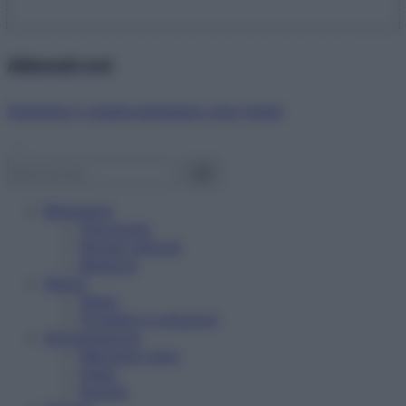
Abbonati ora!
Starbene ti regala benessere ogni mese!
Benessere
Psicologia
Rimedi naturali
Bellezza
Salute
News
Problemi e soluzioni
Alimentazione
Mangiare sano
Diete
Ricette