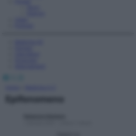
Fitness
Sport
Esercizi
Video
Podcast
Medicina AZ
Farmaci
Calcolatori
Oroscopo
Abbonamenti
Facebook
X
Instagram
Home
»
Medicina A-Z
Epifenomeno
Redazione Starbene
1 Gennaio 2025 – Lettura 1 minuto
Seguici su