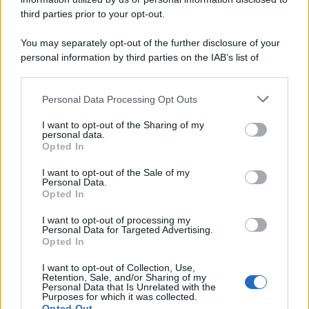
third parties prior to your opt-out.
You may separately opt-out of the further disclosure of your
personal information by third parties on the IAB’s list of
downstream participants.
Personal Data Processing Opt Outs
This information may also be disclosed by us to third parties
on the IAB’s List of Downstream Participants that may further
I want to opt-out of the Sharing of my
disclose it to other third parties.
personal data.
Opted In
Please note that this website/app uses one or more Google
services and may gather and store information including but
I want to opt-out of the Sale of my
Personal Data.
not limited to your visit or usage behaviour. You may click to
Opted In
grant or deny consent to Google and its third-party tags to
use your data for below specified purposes in below Google
I want to opt-out of processing my
consent section.
Personal Data for Targeted Advertising.
Opted In
I want to opt-out of Collection, Use,
Retention, Sale, and/or Sharing of my
Personal Data that Is Unrelated with the
Purposes for which it was collected.
Opted Out