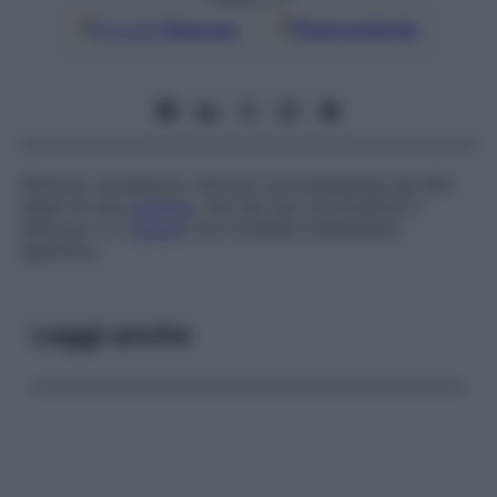
Google
Discover
Fonti preferite
Sintomo accessorio che può accompagnare gli altri
segni di una
malattia
, ma che non ne modifica il
decorso e in
genere
non richiede trattamento
specifico.
Leggi anche