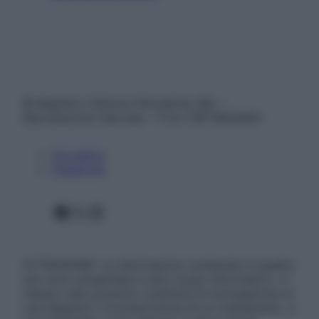
© Belpietro Edizioni Periodiche SRL –
Riproduzione riservata – P.Iva 13673600964
Chi siamo
Pubblicità
Facebook
X
Instagram
ATTENZIONE: Le informazioni contenute in questo
sito sono presentate a solo scopo informativo, in
nessun caso possono costituire la formulazione di
una diagnosi o la prescrizione di un trattamento, e