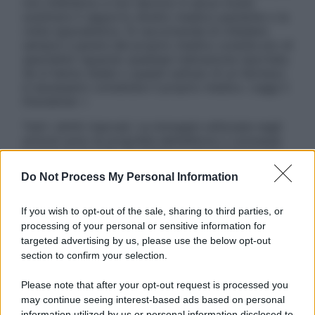
non intendono e non devono in alcun modo
sostituire il rapporto diretto medico-paziente o la
visita specialistica. Si raccomanda di chiedere
sempre il parere del proprio medico curante e/o di
specialisti riguardo qualsiasi indicazione riportata.
Se si hanno dubbi o quesiti sull’uso di un farmaco
è necessario contattare il proprio medico. Leggi il
Disclaimer »
Tutti i diritti riservati. Le immagini utilizzate negli
articoli sono di proprietà dell’editore o concesse
in licenza per l’uso. È vietata la riproduzione non
autorizzata.
Do Not Process My Personal Information
If you wish to opt-out of the sale, sharing to third parties, or
processing of your personal or sensitive information for
Informativa
targeted advertising by us, please use the below opt-out
Privacy Policy
section to confirm your selection.
Cookie Policy
Note Legali
Please note that after your opt-out request is processed you
Preferenze Privacy
may continue seeing interest-based ads based on personal
information utilized by us or personal information disclosed to