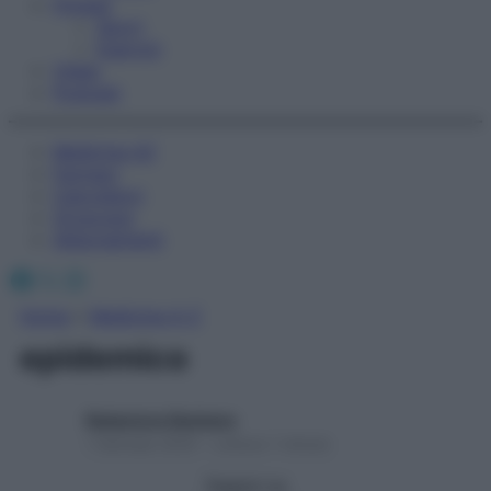
Fitness
Sport
Esercizi
Video
Podcast
Medicina AZ
Farmaci
Calcolatori
Oroscopo
Abbonamenti
Facebook
X
Instagram
Home
»
Medicina A-Z
epidemico
Redazione Starbene
1 Gennaio 2025 – Lettura 1 minuto
Seguici su