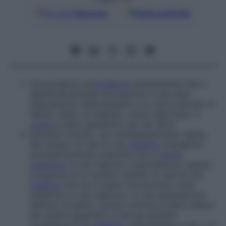
Google
Discover
Fonti preferite
Che presenta un’
incidenza
insolitamente alta o
significativamente accresciuta in una data
popolazione relativamente a un certo periodo di
tempo: detto di malattie, come nella frase “il
colera
è stato epidemico qui nel 1832”.
Aumento insolito, non necessariamente rapido,
del numero di casi di una
malattia
contagiosa
precedentemente presente solo a
livello
endemico
in una regione o popolazione, oppure
comparsa di un numero insolito di casi di una
malattia
che non è stata riconosciuta come
endemica in una regione o in una popolazione.
Nell’uso moderno, questo termine è stato esteso
per essere applicato a tutti gli aumenti
considerevoli di
malattia
, trasmissibile e non, o a