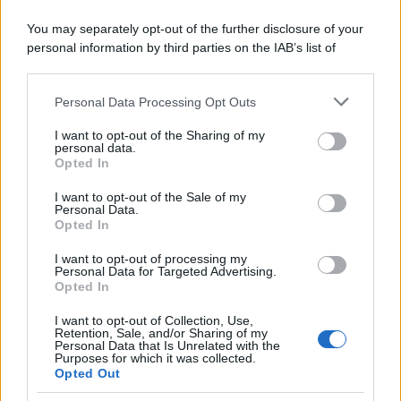
You may separately opt-out of the further disclosure of your
personal information by third parties on the IAB’s list of
downstream participants.
Personal Data Processing Opt Outs
This information may also be disclosed by us to third parties
on the IAB’s List of Downstream Participants that may further
I want to opt-out of the Sharing of my
disclose it to other third parties.
personal data.
Opted In
Please note that this website/app uses one or more Google
services and may gather and store information including but
I want to opt-out of the Sale of my
Personal Data.
not limited to your visit or usage behaviour. You may click to
Opted In
grant or deny consent to Google and its third-party tags to
use your data for below specified purposes in below Google
I want to opt-out of processing my
consent section.
Personal Data for Targeted Advertising.
Opted In
I want to opt-out of Collection, Use,
Retention, Sale, and/or Sharing of my
Personal Data that Is Unrelated with the
Purposes for which it was collected.
Opted Out