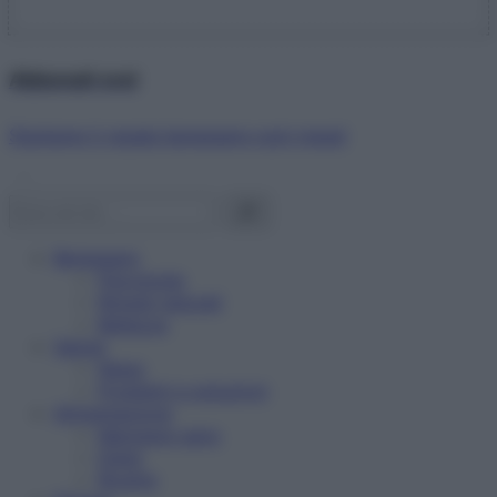
Abbonati ora!
Starbene ti regala benessere ogni mese!
Benessere
Psicologia
Rimedi naturali
Bellezza
Salute
News
Problemi e soluzioni
Alimentazione
Mangiare sano
Diete
Ricette