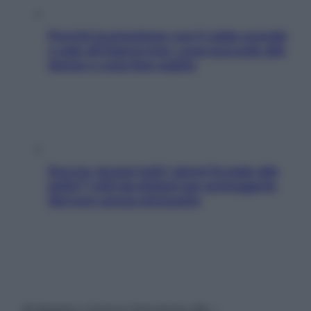
Perché la pressione con il caldo scende
e sale all’improvviso: cosa succede alle
donne e cosa fare subito
Doccia, lavarsi tutti i giorni fa male alla
pelle? I miti da sfatare per proteggerla
davvero senza stressarla
© Belpietro Edizioni Periodiche SRL –