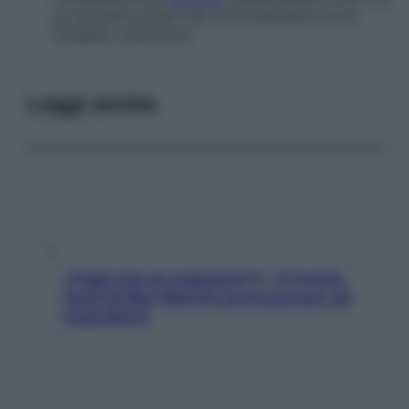
un aumento di altri tipi di avvenimenti come
incidenti, suicidi ecc.
Leggi anche
«Oggi che se magnamo?»: 4 ricette
facili di Max Mariola senza pesare gli
ingredienti