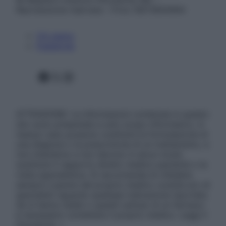
Riproduzione riservata – P.Iva 13673600964
Chi siamo
Pubblicità
Facebook
X
Instagram
ATTENZIONE: Le informazioni contenute in questo
sito sono presentate a solo scopo informativo, in
nessun caso possono costituire la formulazione di
una diagnosi o la prescrizione di un trattamento, e
non intendono e non devono in alcun modo
sostituire il rapporto diretto medico-paziente o la
visita specialistica. Si raccomanda di chiedere
sempre il parere del proprio medico curante e/o di
specialisti riguardo qualsiasi indicazione riportata.
Se si hanno dubbi o quesiti sull’uso di un farmaco
è necessario contattare il proprio medico. Leggi il
Disclaimer »