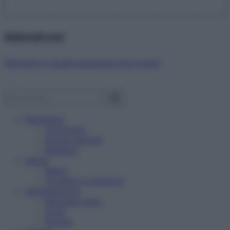
Abbonati ora!
Starbene ti regala benessere ogni mese!
Benessere
Psicologia
Rimedi naturali
Bellezza
Salute
News
Problemi e soluzioni
Alimentazione
Mangiare sano
Diete
Ricette