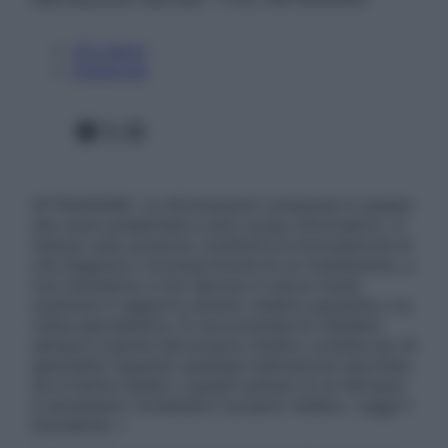
Chi siamo
Pubblicità
Facebook
X
Instagram
ATTENZIONE: Le informazioni contenute in questo
sito sono presentate a solo scopo informativo, in
nessun caso possono costituire la formulazione di
una diagnosi o la prescrizione di un trattamento, e
non intendono e non devono in alcun modo
sostituire il rapporto diretto medico-paziente o la
visita specialistica. Si raccomanda di chiedere
sempre il parere del proprio medico curante e/o di
specialisti riguardo qualsiasi indicazione riportata.
Se si hanno dubbi o quesiti sull’uso di un farmaco
è necessario contattare il proprio medico. Leggi il
Disclaimer »