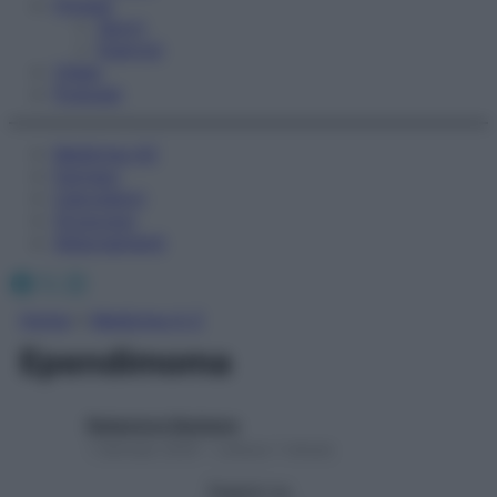
Fitness
Sport
Esercizi
Video
Podcast
Medicina AZ
Farmaci
Calcolatori
Oroscopo
Abbonamenti
Facebook
X
Instagram
Home
»
Medicina A-Z
Ependimoma
Redazione Starbene
1 Gennaio 2025 – Lettura 1 minuto
Seguici su