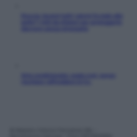
Doccia, lavarsi tutti i giorni fa male alla
pelle? I miti da sfatare per proteggerla
davvero senza stressarla
Aria condizionata: usala così, senza
rischiare raffreddore & Co.
© Belpietro Edizioni Periodiche SRL –
Riproduzione riservata – P.Iva 13673600964