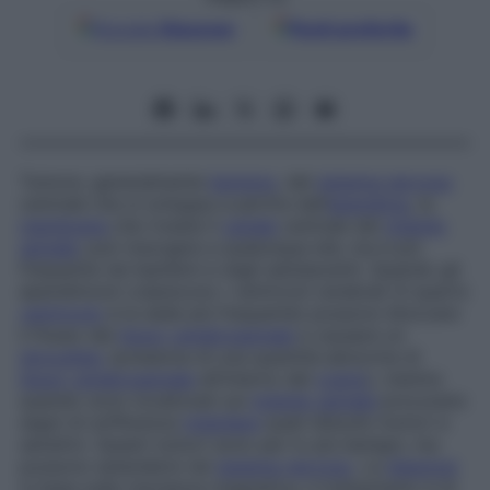
Google
Discover
Fonti preferite
Tumore, generalmente
benigno
, del
sistema nervoso
centrale che si sviluppa a partire dall’
ependima
, la
membrana
che riveste il
canale
centrale del
midollo
spinale
; può insorgere a qualunque età, ma è più
frequente nei bambini e negli adolescenti. Quando gli
ependimomi colpiscono i ventricoli cerebrali (il quarto
ventricolo
è la sede più frequente) possono bloccare
il flusso del
liquor cerebrospinale
e causare un
idrocefalo
(presenza di una quantità abnorme di
liquor cerebrospinale
all’interno del
cranio
), mentre
quando sono localizzati sul
midollo spinale
procurano
segni di sofferenza
midollare
quali disturbi motori e
sensitivi. Questi tumori sono per lo più benigni, ma
possono estendersi nel
sistema nervoso
. La
diagnosi
si basa sulla risonanza magnetica, il trattamento è di