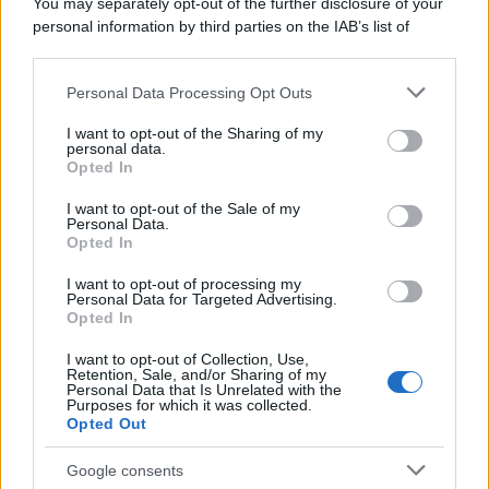
You may separately opt-out of the further disclosure of your
personal information by third parties on the IAB’s list of
downstream participants.
Personal Data Processing Opt Outs
This information may also be disclosed by us to third parties
on the IAB’s List of Downstream Participants that may further
I want to opt-out of the Sharing of my
disclose it to other third parties.
personal data.
Opted In
Please note that this website/app uses one or more Google
services and may gather and store information including but
I want to opt-out of the Sale of my
Personal Data.
not limited to your visit or usage behaviour. You may click to
Opted In
grant or deny consent to Google and its third-party tags to
use your data for below specified purposes in below Google
I want to opt-out of processing my
consent section.
Personal Data for Targeted Advertising.
Opted In
I want to opt-out of Collection, Use,
Retention, Sale, and/or Sharing of my
Personal Data that Is Unrelated with the
Purposes for which it was collected.
Opted Out
Google consents