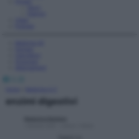
Fitness
Sport
Esercizi
Video
Podcast
Medicina AZ
Farmaci
Calcolatori
Oroscopo
Abbonamenti
Facebook
X
Instagram
Home
»
Medicina A-Z
enzimi digestivi
Redazione Starbene
1 Gennaio 2025 – Lettura 1 minuto
Seguici su