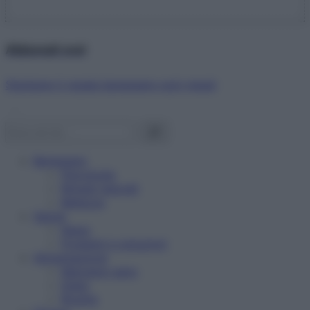
Abbonati ora!
Starbene ti regala benessere ogni mese!
Benessere
Psicologia
Rimedi naturali
Bellezza
Salute
News
Problemi e soluzioni
Alimentazione
Mangiare sano
Diete
Ricette