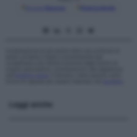
Google
Discover
Fonti preferite
Combinazione di più enzimi attivi nei confronti di
amidi, proteine e lipidi e somministrati per
compensare una ridotta funzione degli enzimi di
origine pancreatica; contribuiscono alla digestione
nell’
intestino tenue
. Il farmaco viene assunto sotto
forma di capsule per essere rilasciato nel
duodeno
.
Leggi anche