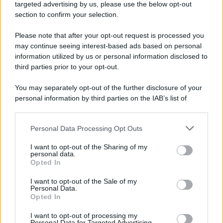
Cookie Policy
targeted advertising by us, please use the below opt-out
Note Legali
section to confirm your selection.
Preferenze Privacy
Please note that after your opt-out request is processed you
may continue seeing interest-based ads based on personal
information utilized by us or personal information disclosed to
third parties prior to your opt-out.
You may separately opt-out of the further disclosure of your
personal information by third parties on the IAB’s list of
downstream participants.
Personal Data Processing Opt Outs
This information may also be disclosed by us to third parties
on the IAB’s List of Downstream Participants that may further
I want to opt-out of the Sharing of my
disclose it to other third parties.
personal data.
Opted In
Please note that this website/app uses one or more Google
services and may gather and store information including but
I want to opt-out of the Sale of my
Personal Data.
not limited to your visit or usage behaviour. You may click to
Opted In
grant or deny consent to Google and its third-party tags to
use your data for below specified purposes in below Google
I want to opt-out of processing my
consent section.
Personal Data for Targeted Advertising.