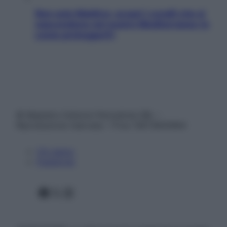
Non solo Maldive: scopri i coralli che si
nascondono nel nostro Mediterraneo (e
come proteggerli)
© Belpietro Edizioni Periodiche SRL –
Riproduzione riservata – P.Iva 13673600964
Chi siamo
Pubblicità
Facebook
X
Instagram