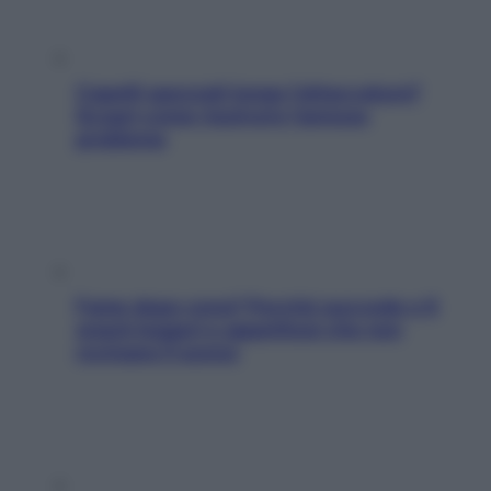
Capelli spezzati lungo l’attaccatura?
Scopri come risolvere l’annoso
problema
Fame dopo cena? Perché succede e 6
snack leggeri e appetitosi che non
rovinano il sonno