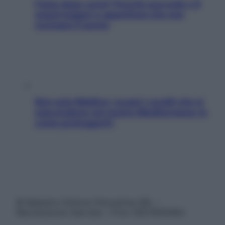
Fame dopo cena? Perché succede e 6
snack leggeri e appetitosi che non
rovinano il sonno
Non solo Maldive: scopri i coralli che si
nascondono nel nostro Mediterraneo (e
come proteggerli)
© Belpietro Edizioni Periodiche SRL –
Riproduzione riservata – P.Iva 13673600964