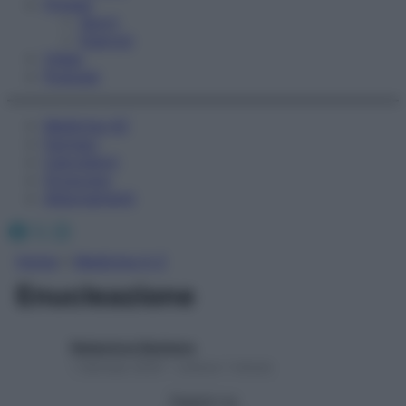
Fitness
Sport
Esercizi
Video
Podcast
Medicina AZ
Farmaci
Calcolatori
Oroscopo
Abbonamenti
Facebook
X
Instagram
Home
»
Medicina A-Z
Enucleazione
Redazione Starbene
1 Gennaio 2025 – Lettura 1 minuto
Seguici su