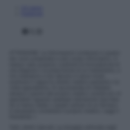
Chi siamo
Pubblicità
Facebook
X
Instagram
ATTENZIONE: Le informazioni contenute in questo
sito sono presentate a solo scopo informativo, in
nessun caso possono costituire la formulazione di
una diagnosi o la prescrizione di un trattamento, e
non intendono e non devono in alcun modo
sostituire il rapporto diretto medico-paziente o la
visita specialistica. Si raccomanda di chiedere
sempre il parere del proprio medico curante e/o di
specialisti riguardo qualsiasi indicazione riportata.
Se si hanno dubbi o quesiti sull’uso di un farmaco
è necessario contattare il proprio medico. Leggi il
Disclaimer »
Tutti i diritti riservati. Le immagini utilizzate negli