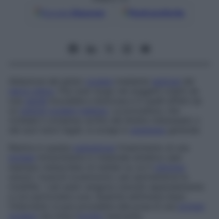
Google
Discover
Fonti preferite
Ablazione del globo
oculare
mediante
sezione
del
nervo ottico
. Può aver luogo nei soggetti colpiti da
una
cecità
incurabile e dolorosa e in quelli affetti da
un
tumore
oculare
maligno
. La procedura, che
richiede il consenso scritto del diretto interessato o
dei suoi tutori legali, si svolge in
anestesia
generale.
Rientra in questa
operazione
l’inserimento di una
protesi
intraorbitaria in materiale sintetico (per
esempio metacrilato di metile) su cui il
chirurgo
sutura i muscoli oculomotori, per permetterne la
mobilità. I vari piani vengono suturati separatamente
e con particolare cura. Qualche settimana dopo
l’intervento si può procedere alla posa di una
protesi
oculare
che imita l’
occhio
mancante.