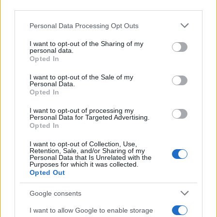
downstream participants.
Personal Data Processing Opt Outs
This information may also be disclosed by us to third parties
on the IAB’s List of Downstream Participants that may further
I want to opt-out of the Sharing of my
disclose it to other third parties.
personal data.
Opted In
Please note that this website/app uses one or more Google
services and may gather and store information including but
I want to opt-out of the Sale of my
Personal Data.
not limited to your visit or usage behaviour. You may click to
Opted In
grant or deny consent to Google and its third-party tags to
use your data for below specified purposes in below Google
I want to opt-out of processing my
consent section.
Personal Data for Targeted Advertising.
Opted In
I want to opt-out of Collection, Use,
Retention, Sale, and/or Sharing of my
Personal Data that Is Unrelated with the
Purposes for which it was collected.
Opted Out
Google consents
I want to allow Google to enable storage