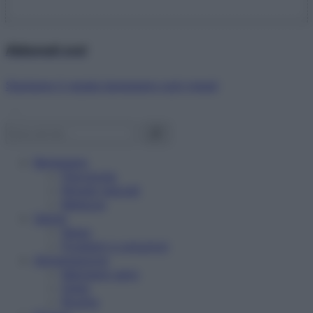
Abbonati ora!
Starbene ti regala benessere ogni mese!
Benessere
Psicologia
Rimedi naturali
Bellezza
Salute
News
Problemi e soluzioni
Alimentazione
Mangiare sano
Diete
Ricette