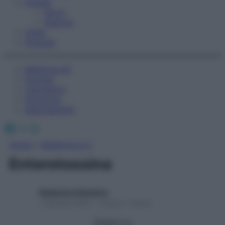
Fitness
Sport
Esercizi
Video
Podcast
Medicina AZ
Farmaci
Calcolatori
Oroscopo
Abbonamenti
Facebook
X
Instagram
Home
»
Medicina A-Z
Enterotossina
Redazione Starbene
1 Gennaio 2025 – Lettura 1 minuto
Seguici su