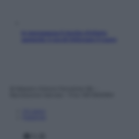
In menopausa il rischio d’infarto
aumenta: è ora di rinforzare il cuore
© Belpietro Edizioni Periodiche SRL –
Riproduzione riservata – P.Iva 13673600964
Chi siamo
Pubblicità
Facebook
X
Instagram