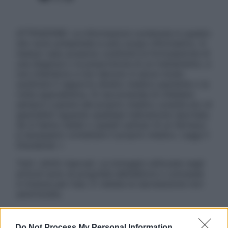
ATTENZIONE: Le informazioni contenute in questo
sito sono presentate a solo scopo informativo, in
nessun caso possono costituire la formulazione di
una diagnosi o la prescrizione di un trattamento, e
non intendono e non devono in alcun modo
sostituire il rapporto diretto medico-paziente o la
visita specialistica. Si raccomanda di chiedere
sempre il parere del proprio medico curante e/o di
specialisti riguardo qualsiasi indicazione riportata.
Se si hanno dubbi o quesiti sull’uso di un farmaco
è necessario contattare il proprio medico. Leggi il
Disclaimer »
Tutti i diritti riservati. Le immagini utilizzate negli
articoli sono di proprietà dell’editore o concesse
in licenza per l’uso. È vietata la riproduzione non
autorizzata.
Do Not Process My Personal Information