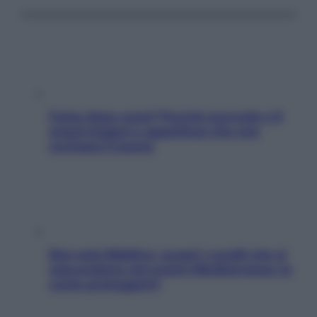
Fame dopo cena? Perché succede e 6
snack leggeri e appetitosi che non
rovinano il sonno
Non solo Maldive: scopri i coralli che si
nascondono nel nostro Mediterraneo (e
come proteggerli)