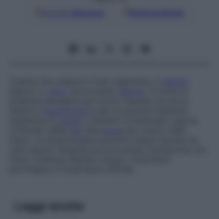
Google
Discover
Fonti preferite
Tossina che colpisce il tubo digerente, in
genere
digiuno o
colon
, provocando
diarrea
. Si tratta di
sostanze patogene per l’uomo, liberate da alcuni
batteri a
trasmissione
orale (e assunte mediante
ingestione di
acqua
o alimenti contaminati) oppure
orofecale (dalle
feci
alla
bocca
per mezzo delle
mani). Le enterotossine possono essere secrete da
varie specie:
Staphylococcus aureus
,
Escherichia coli
,
Vibrio cholerae
,
Bacillus cereus
,
Clostridium
perfringens
e
Clostridium difficile
.
Leggi anche