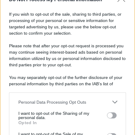
Informativa
Privacy Policy
If you wish to opt-out of the sale, sharing to third parties, or
Cookie Policy
processing of your personal or sensitive information for
Note Legali
targeted advertising by us, please use the below opt-out
Preferenze Privacy
section to confirm your selection.
Please note that after your opt-out request is processed you
may continue seeing interest-based ads based on personal
information utilized by us or personal information disclosed to
third parties prior to your opt-out.
You may separately opt-out of the further disclosure of your
personal information by third parties on the IAB’s list of
downstream participants.
Personal Data Processing Opt Outs
This information may also be disclosed by us to third parties
on the IAB’s List of Downstream Participants that may further
I want to opt-out of the Sharing of my
disclose it to other third parties.
personal data.
Opted In
Please note that this website/app uses one or more Google
services and may gather and store information including but
I want to opt-out of the Sale of my