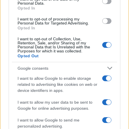
Personal Data.
not limited to your visit or usage behaviour. You may click to
Opted In
grant or deny consent to Google and its third-party tags to
use your data for below specified purposes in below Google
I want to opt-out of processing my
consent section.
Personal Data for Targeted Advertising.
Opted In
I want to opt-out of Collection, Use,
Retention, Sale, and/or Sharing of my
Personal Data that Is Unrelated with the
Purposes for which it was collected.
Opted Out
Google consents
I want to allow Google to enable storage
related to advertising like cookies on web or
device identifiers in apps.
I want to allow my user data to be sent to
Google for online advertising purposes.
I want to allow Google to send me
personalized advertising.