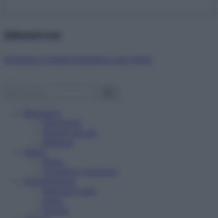
Abbonati ora!
Starbene ti regala benessere ogni mese!
Benessere
Psicologia
Rimedi naturali
Bellezza
Salute
News
Problemi e soluzioni
Alimentazione
Mangiare sano
Diete
Ricette