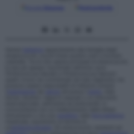
Google
Discover
Fonti preferite
Genere
batterico
appartenente alla famiglia degli
streptococchi, cocchi Gram-positivi uniti a formare
catenelle. Tra le otto specie principali di enterococchi,
le due più spesso riscontrate nell’uomo sono
l’
Enterococcus faecalis
e l’
Enterococcus faecium
:
questi vivono da commensali nel tubo digerente, ma
possono essere responsabili di infezioni urinarie
(
trasmissione
del
germe
attraverso l’
uretra
, nella
donna, durante i rapporti sessuali o un intervento
endovescicale), setticemie ed endocarditi, in
concomitanza con un indebolimento delle difese
immunitarie o con uno
squilibrio
nella
flora batterica
intestinale, soprattutto al termine di
un’
antibioticoterapia
. Gli enterococchi, resistenti ad
antibiotici
come le cefalosporine di terza
generazione