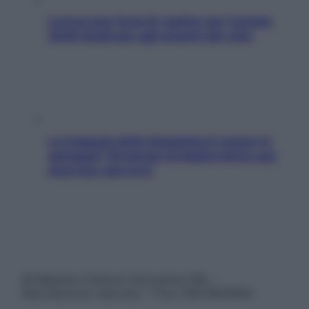
L’oroscopo food di Jupiter per l’estate
2026 dedicato agli amanti del cibo
La trappola della dopamina ti segue in
spiaggia? Strategie di digital detox per
staccare davvero
© Belpietro Edizioni Periodiche SRL –
Riproduzione riservata – P.Iva 13673600964