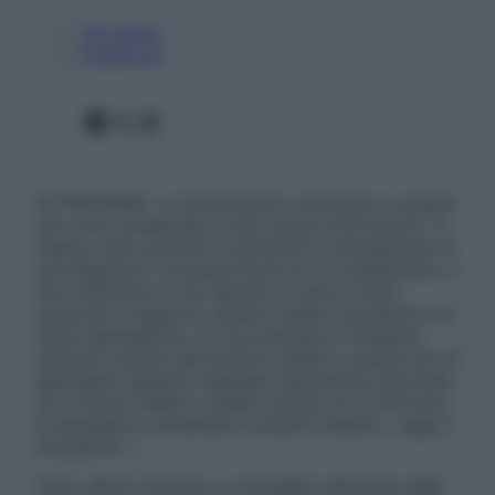
Chi siamo
Pubblicità
Facebook
X
Instagram
ATTENZIONE: Le informazioni contenute in questo
sito sono presentate a solo scopo informativo, in
nessun caso possono costituire la formulazione di
una diagnosi o la prescrizione di un trattamento, e
non intendono e non devono in alcun modo
sostituire il rapporto diretto medico-paziente o la
visita specialistica. Si raccomanda di chiedere
sempre il parere del proprio medico curante e/o di
specialisti riguardo qualsiasi indicazione riportata.
Se si hanno dubbi o quesiti sull’uso di un farmaco
è necessario contattare il proprio medico. Leggi il
Disclaimer »
Tutti i diritti riservati. Le immagini utilizzate negli