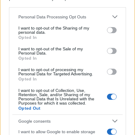
downstream participants.
Personal Data Processing Opt Outs
This information may also be disclosed by us to third parties
on the IAB’s List of Downstream Participants that may further
I want to opt-out of the Sharing of my
disclose it to other third parties.
personal data.
Opted In
Please note that this website/app uses one or more Google
services and may gather and store information including but
I want to opt-out of the Sale of my
Personal Data.
not limited to your visit or usage behaviour. You may click to
Opted In
grant or deny consent to Google and its third-party tags to
use your data for below specified purposes in below Google
I want to opt-out of processing my
consent section.
Personal Data for Targeted Advertising.
Opted In
I want to opt-out of Collection, Use,
Retention, Sale, and/or Sharing of my
Personal Data that Is Unrelated with the
Purposes for which it was collected.
Opted Out
Google consents
I want to allow Google to enable storage