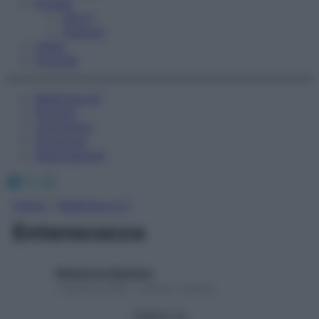
Fitness
Sport
Esercizi
Video
Podcast
Medicina AZ
Farmaci
Calcolatori
Oroscopo
Abbonamenti
Facebook
X
Instagram
Home
»
Medicina A-Z
Enterococco
Redazione Starbene
1 Gennaio 2025 – Lettura 1 minuto
Seguici su