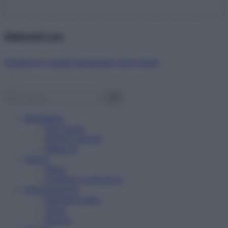
Abbonati ora!
Starbene ti regala benessere ogni mese!
Benessere
Psicologia
Rimedi naturali
Bellezza
Salute
News
Problemi e soluzioni
Alimentazione
Mangiare sano
Diete
Ricette