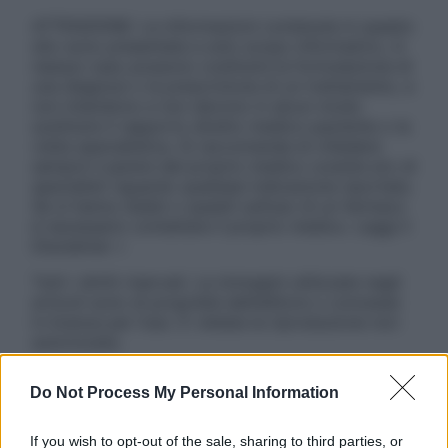
ATTENZIONE: Le informazioni contenute in questo
sito sono presentate a solo scopo informativo, in
nessun caso possono costituire la formulazione di
una diagnosi o la prescrizione di un trattamento, e
non intendono e non devono in alcun modo
sostituire il rapporto diretto medico-paziente o la
visita specialistica. Si raccomanda di chiedere
sempre il parere del proprio medico curante e/o di
specialisti riguardo qualsiasi indicazione riportata.
Se si hanno dubbi o quesiti sull’uso di un farmaco
è necessario contattare il proprio medico. Leggi il
Disclaimer »
Tutti i diritti riservati. Le immagini utilizzate negli
articoli sono di proprietà dell’editore o concesse
in licenza per l’uso. È vietata la riproduzione non
autorizzata.
Do Not Process My Personal Information
Informativa
If you wish to opt-out of the sale, sharing to third parties, or