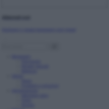
Abbonati ora!
Starbene ti regala benessere ogni mese!
Benessere
Psicologia
Rimedi naturali
Bellezza
Salute
News
Problemi e soluzioni
Alimentazione
Mangiare sano
Diete
Ricette