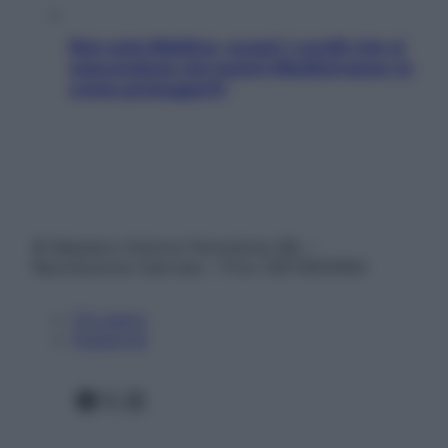
Non solo Maldive: scopri i coralli che si
nascondono nel nostro Mediterraneo (e
come proteggerli)
© Belpietro Edizioni Periodiche SRL –
Riproduzione riservata – P.Iva 13673600964
Chi siamo
Pubblicità
Facebook
X
Instagram