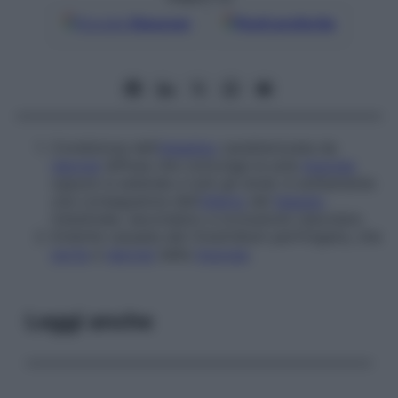
Google
Discover
Fonti preferite
Condizione dell’
intestino
caratterizzata da
necrosi
diffusa che coinvolge la sola
mucosa
oppure si estende a tutti gli strati; è solitamente
una conseguenza dell’
infarto
del
tessuto
intestinale, secondario a occlusione vascolare.
Enterite causata dal
Clostridium perfringens
, che
porta
a
necrosi
della
mucosa
.
Leggi anche