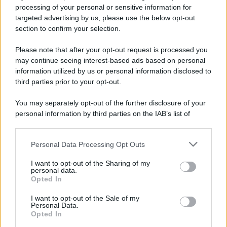
Privacy Policy
processing of your personal or sensitive information for
Cookie Policy
targeted advertising by us, please use the below opt-out
Note Legali
section to confirm your selection.
Preferenze Privacy
Please note that after your opt-out request is processed you
may continue seeing interest-based ads based on personal
information utilized by us or personal information disclosed to
third parties prior to your opt-out.
You may separately opt-out of the further disclosure of your
personal information by third parties on the IAB’s list of
downstream participants.
Personal Data Processing Opt Outs
This information may also be disclosed by us to third parties
on the IAB’s List of Downstream Participants that may further
I want to opt-out of the Sharing of my
disclose it to other third parties.
personal data.
Opted In
Please note that this website/app uses one or more Google
services and may gather and store information including but
I want to opt-out of the Sale of my
Personal Data.
not limited to your visit or usage behaviour. You may click to
Opted In
grant or deny consent to Google and its third-party tags to