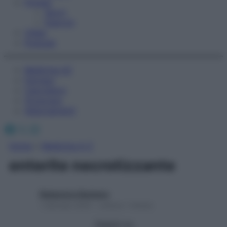
Fitness
Sport
Esercizi
Video
Podcast
Medicina AZ
Farmaci
Calcolatori
Oroscopo
Abbonamenti
Facebook
X
Instagram
Home
»
Medicina A-Z
enterite necrotizzante
Redazione Starbene
1 Gennaio 2025 – Lettura 1 minuto
Seguici su