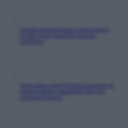
Capelli spezzati lungo l’attaccatura?
Scopri come risolvere l’annoso
problema
Fame dopo cena? Perché succede e 6
snack leggeri e appetitosi che non
rovinano il sonno