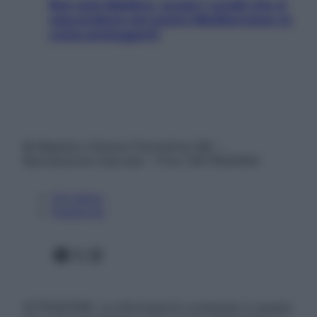
Non solo Maldive: scopri i coralli che si
nascondono nel nostro Mediterraneo (e
come proteggerli)
© Belpietro Edizioni Periodiche SRL –
Riproduzione riservata – P.Iva 13673600964
Chi siamo
Pubblicità
Facebook
X
Instagram
ATTENZIONE: Le informazioni contenute in questo