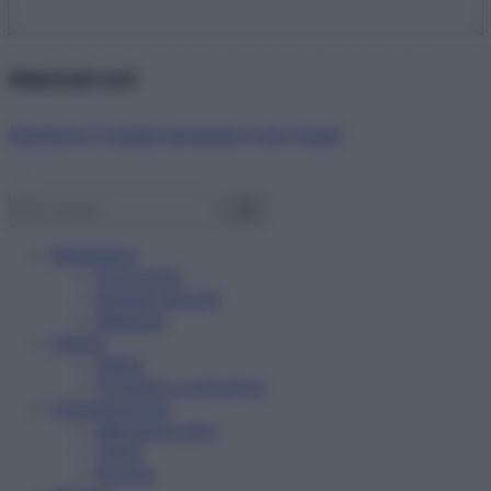
Abbonati ora!
Starbene ti regala benessere ogni mese!
Benessere
Psicologia
Rimedi naturali
Bellezza
Salute
News
Problemi e soluzioni
Alimentazione
Mangiare sano
Diete
Ricette