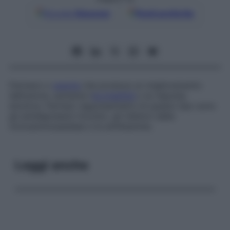
Google
Discover
Fonti preferite
Farmaco o
agente
che produce un miglioramento
dell’umore, aumenta l’
eccitabilità
o la risposta
emotiva. Farmaci rappresentativi di questo tipo sono
gli antidepressivi triciclici, gli inibitori della
monoaminoassidasi e le amfetamine.
Leggi anche