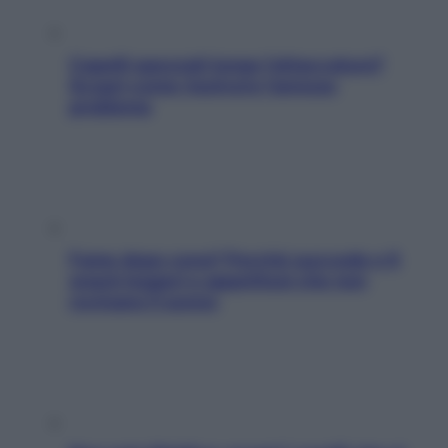
Capelli spezzati lungo l’attaccatura?
Scopri come risolvere l’annoso
problema
Fame dopo cena? Perché succede e 6
snack leggeri e appetitosi che non
rovinano il sonno