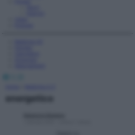
Fitness
Sport
Esercizi
Video
Podcast
Medicina AZ
Farmaci
Calcolatori
Oroscopo
Abbonamenti
Facebook
X
Instagram
Home
»
Medicina A-Z
energetico
Redazione Starbene
1 Gennaio 2025 – Lettura 1 minuto
Seguici su