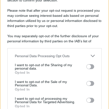
Note Legali
section to confirm your selection.
Preferenze Privacy
Please note that after your opt-out request is processed you
may continue seeing interest-based ads based on personal
information utilized by us or personal information disclosed to
third parties prior to your opt-out.
You may separately opt-out of the further disclosure of your
personal information by third parties on the IAB’s list of
downstream participants.
Personal Data Processing Opt Outs
This information may also be disclosed by us to third parties
on the IAB’s List of Downstream Participants that may further
I want to opt-out of the Sharing of my
disclose it to other third parties.
personal data.
Opted In
Please note that this website/app uses one or more Google
services and may gather and store information including but
I want to opt-out of the Sale of my
Personal Data.
not limited to your visit or usage behaviour. You may click to
Opted In
grant or deny consent to Google and its third-party tags to
use your data for below specified purposes in below Google
I want to opt-out of processing my
consent section.
Personal Data for Targeted Advertising.
Opted In