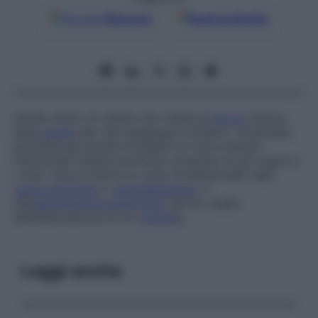
Google
Discover
Fonti preferite
Sottile strato di cellule che riveste la
faccia
interna
della
parete
dei vasi sanguigni e linfatici. L’endotelio
permette gli scambi di liquidi tra vasi e tessuti
interstiziali (tessuti profondi compresi tra gli organi e
i vasi). Gioca inoltre un ruolo fondamentale nella
vasocostrizione
e
vasodilatazione
, e
nell’
aggregazione piastrinica
(primo stadio
dell’elaborazione di un
coagulo
).
Leggi anche