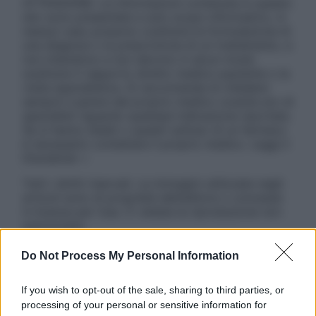
ATTENZIONE: Le informazioni contenute in questo
sito sono presentate a solo scopo informativo, in
nessun caso possono costituire la formulazione di
una diagnosi o la prescrizione di un trattamento, e
non intendono e non devono in alcun modo
sostituire il rapporto diretto medico-paziente o la
visita specialistica. Si raccomanda di chiedere
sempre il parere del proprio medico curante e/o di
specialisti riguardo qualsiasi indicazione riportata.
Se si hanno dubbi o quesiti sull’uso di un farmaco
è necessario contattare il proprio medico. Leggi il
Disclaimer »
Tutti i diritti riservati. Le immagini utilizzate negli
articoli sono di proprietà dell’editore o concesse
in licenza per l’uso. È vietata la riproduzione non
autorizzata.
Do Not Process My Personal Information
Informativa
If you wish to opt-out of the sale, sharing to third parties, or
Privacy Policy
processing of your personal or sensitive information for