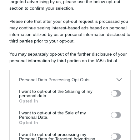
Cookie Policy
targeted advertising by us, please use the below opt-out
Note Legali
section to confirm your selection.
Preferenze Privacy
Please note that after your opt-out request is processed you
may continue seeing interest-based ads based on personal
information utilized by us or personal information disclosed to
third parties prior to your opt-out.
You may separately opt-out of the further disclosure of your
personal information by third parties on the IAB’s list of
downstream participants.
Personal Data Processing Opt Outs
This information may also be disclosed by us to third parties
on the IAB’s List of Downstream Participants that may further
I want to opt-out of the Sharing of my
disclose it to other third parties.
personal data.
Opted In
Please note that this website/app uses one or more Google
services and may gather and store information including but
I want to opt-out of the Sale of my
Personal Data.
not limited to your visit or usage behaviour. You may click to
Opted In
grant or deny consent to Google and its third-party tags to
use your data for below specified purposes in below Google
I want to opt-out of processing my
consent section.
Personal Data for Targeted Advertising.