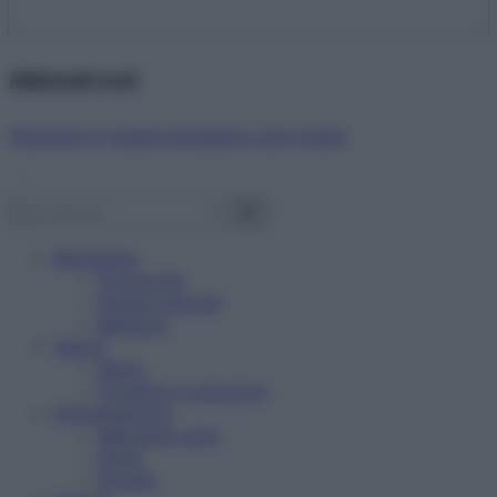
Abbonati ora!
Starbene ti regala benessere ogni mese!
Benessere
Psicologia
Rimedi naturali
Bellezza
Salute
News
Problemi e soluzioni
Alimentazione
Mangiare sano
Diete
Ricette