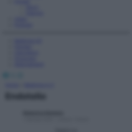
Fitness
Sport
Esercizi
Video
Podcast
Medicina AZ
Farmaci
Calcolatori
Oroscopo
Abbonamenti
Facebook
X
Instagram
Home
»
Medicina A-Z
Endotelio
Redazione Starbene
1 Gennaio 2025 – Lettura 1 minuto
Seguici su