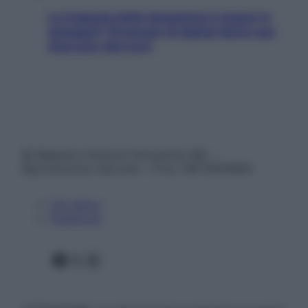
La trappola della dopamina ti segue in
spiaggia? Strategie di digital detox per
staccare davvero
© Belpietro Edizioni Periodiche SRL –
Riproduzione riservata – P.Iva 13673600964
Chi siamo
Pubblicità
Facebook
X
Instagram