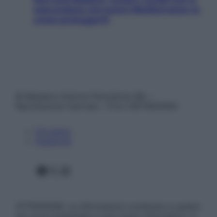
nascondono nel nostro Mediterraneo (e
come proteggerli)
© Belpietro Edizioni Periodiche SRL –
Riproduzione riservata – P.Iva 13673600964
Chi siamo
Pubblicità
Facebook
X
Instagram
ATTENZIONE: Le informazioni contenute in questo
sito sono presentate a solo scopo informativo, in