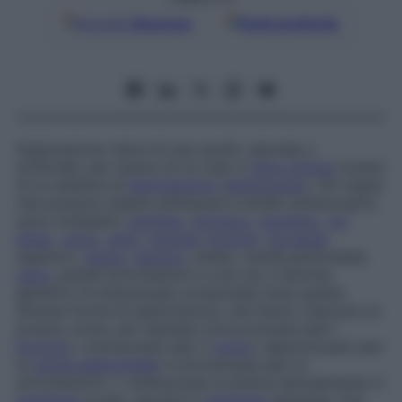
Google
Discover
Fonti preferite
Esplorazione visiva di una cavità, naturale o
artificiale, per mezzo di un tubo a
fibre ottiche
munito
di un sistema di
illuminazione
(
endoscopio
). Gli organi
che possono essere sottoposti a studio endoscopico
sono molteplici:
esofago
,
stomaco
,
duodeno
,
vie
biliari
,
colon
,
retto
,
trachea
,
bronchi
,
vie aeree
superiori,
uretra
,
vescica
, ureteri, cavità peritoneale,
utero
, grandi articolazioni e così via. Il termine
generico di
endoscopia
comprende tutte queste
diverse forme di esplorazione, che hanno ciascuna un
proprio nome, per esempio
broncoscopia
(per i
bronchi
),
colonscopia
(per il
colon
),
laparoscopia
(per
la
cavità addominale
) e
artroscopia
(per le
articolazioni). L’ endoscopia si pratica abitualmente in
anestesia
locale, talvolta in
anestesia
generale. Può