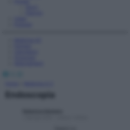
Fitness
Sport
Esercizi
Video
Podcast
Medicina AZ
Farmaci
Calcolatori
Oroscopo
Abbonamenti
Facebook
X
Instagram
Home
»
Medicina A-Z
Endoscopia
Redazione Starbene
1 Gennaio 2025 – Lettura 1 minuto
Seguici su