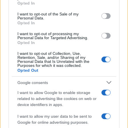
Opted In
Please note that this website/app uses one or more Google
services and may gather and store information including but
I want to opt-out of the Sale of my
Personal Data.
not limited to your visit or usage behaviour. You may click to
Opted In
grant or deny consent to Google and its third-party tags to
use your data for below specified purposes in below Google
I want to opt-out of processing my
consent section.
Personal Data for Targeted Advertising.
Opted In
I want to opt-out of Collection, Use,
Retention, Sale, and/or Sharing of my
Personal Data that Is Unrelated with the
Purposes for which it was collected.
Opted Out
Google consents
I want to allow Google to enable storage
related to advertising like cookies on web or
device identifiers in apps.
I want to allow my user data to be sent to
Google for online advertising purposes.