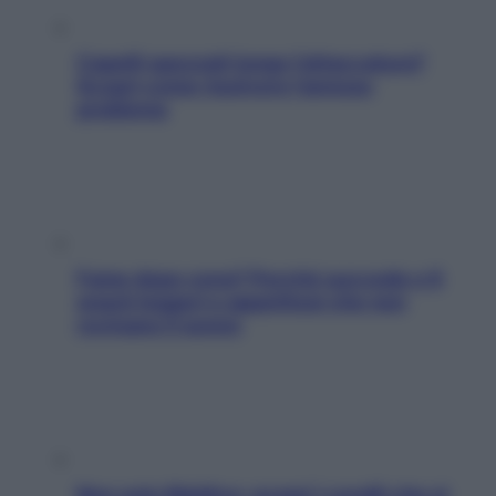
Capelli spezzati lungo l’attaccatura?
Scopri come risolvere l’annoso
problema
Fame dopo cena? Perché succede e 6
snack leggeri e appetitosi che non
rovinano il sonno
Non solo Maldive: scopri i coralli che si