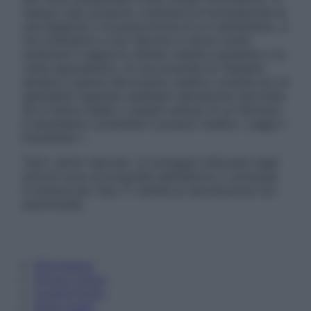
nessun caso possono costituire la formulazione di
una diagnosi o la prescrizione di un trattamento, e
non intendono e non devono in alcun modo
sostituire il rapporto diretto medico-paziente o la
visita specialistica. Si raccomanda di chiedere
sempre il parere del proprio medico curante e/o di
specialisti riguardo qualsiasi indicazione riportata.
Se si hanno dubbi o quesiti sull’uso di un farmaco
è necessario contattare il proprio medico. Leggi il
Disclaimer »
Tutti i diritti riservati. Le immagini utilizzate negli
articoli sono di proprietà dell’editore o concesse
in licenza per l’uso. È vietata la riproduzione non
autorizzata.
Informativa
Privacy Policy
Cookie Policy
Note Legali