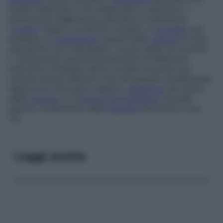
essere realizzata a fini diagnostici o operatori. L’
endoscopia diagnostica permette di esaminare
l’
organo
malato e praticarvi biopsie. In
urologia
, per
esempio, la
cistoscopia
(esame della
vescica
) è utile
soprattutto per individuare i tumori delle vie urinarie.
L’ endoscopia operatoria permette di effettuare
interventi complessi senza incidere le pareti, per
trattare alcune affezioni che nel passato richiedevano
l’approccio chirurgico classico:
ablazione
dei tumori
della
vescica
, di un’
ipertrofia prostatica
, di polipi
gastrici, trattamento della
sterilità
femminile e così
via.
Leggi anche