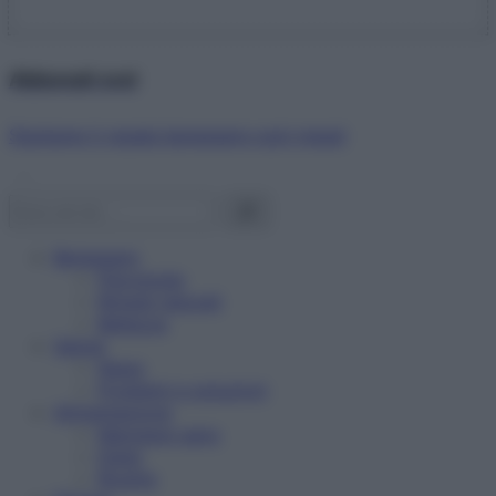
Abbonati ora!
Starbene ti regala benessere ogni mese!
Benessere
Psicologia
Rimedi naturali
Bellezza
Salute
News
Problemi e soluzioni
Alimentazione
Mangiare sano
Diete
Ricette