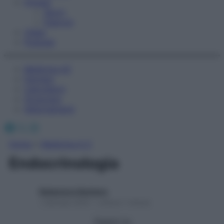
Fitness
Sport
Esercizi
Video
Podcast
Medicina AZ
Farmaci
Calcolatori
Oroscopo
Abbonamenti
Facebook
X
Instagram
Home
»
Medicina A-Z
Endocrinologia
Redazione Starbene
1 Gennaio 2025 – Lettura 1 minuto
Seguici su