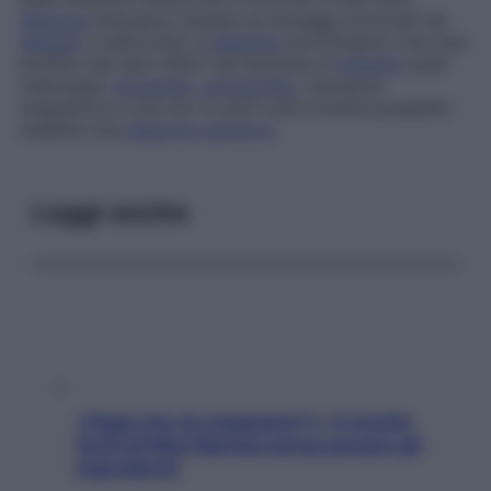
diagnosi
biologica, basata sui dosaggi ormonali nel
sangue
o nelle urine, e
diagnosi
morfologica, che trae
profitto dai dati offerti da tecniche di
imaging
quali
radiologia,
ecografia
,
scintigrafia
, risonanza
magnetica e così via. In certi casi è inoltre possibile
stabilire una
diagnosi
genetica
.
Leggi anche
«Oggi che se magnamo?»: 4 ricette
facili di Max Mariola senza pesare gli
ingredienti