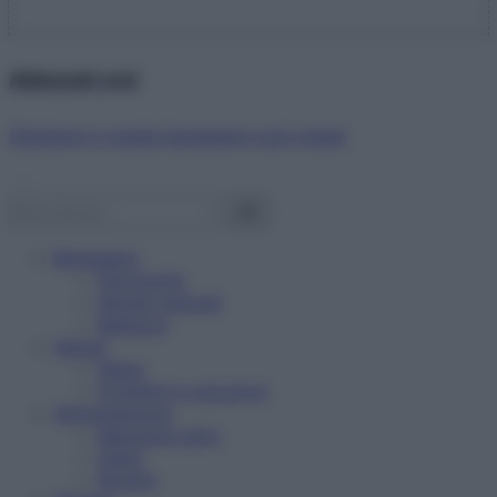
Abbonati ora!
Starbene ti regala benessere ogni mese!
Benessere
Psicologia
Rimedi naturali
Bellezza
Salute
News
Problemi e soluzioni
Alimentazione
Mangiare sano
Diete
Ricette