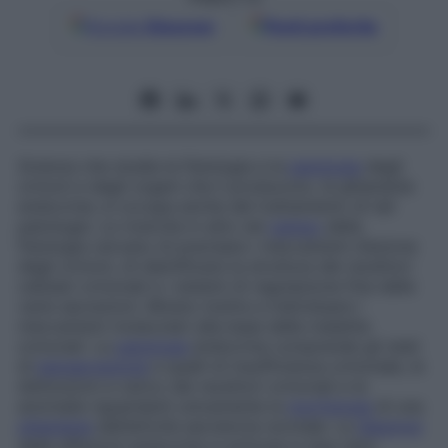
Google
Discover
Fonti preferite
Scienza che studia la fisiologia e la
patologia
degli
ormoni e degli organi che li producono, le ghiandole
endocrine; si occupa anche del trattamento di tali
patologie. Le ricerche in atto nel
campo
della
fisiologia cercano di precisare i meccanismi d’azione
degli ormoni, di identificare la struttura dei recettori
cellulari ormonali e i sistemi di regolazione fine delle
varie secrezioni. Mirano inoltre a individuare i
meccanismi molecolari alla base delle malattie
ormonali. La
patologia
endocrina comprende gli stati
di
ipersecrezione
e quelli di insufficienza ormonale, le
disfunzioni a carico dei recettori ormonali e le
anomalie riguardanti unicamente la
morfologia
di una
ghiandola
dall’attività secretoria normale. La
diagnosi
delle affezioni endocrine si articola in due rami: