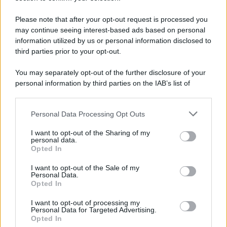
Please note that after your opt-out request is processed you
may continue seeing interest-based ads based on personal
information utilized by us or personal information disclosed to
third parties prior to your opt-out.
You may separately opt-out of the further disclosure of your
personal information by third parties on the IAB’s list of
downstream participants.
Personal Data Processing Opt Outs
This information may also be disclosed by us to third parties
on the IAB’s List of Downstream Participants that may further
I want to opt-out of the Sharing of my
disclose it to other third parties.
personal data.
Opted In
Please note that this website/app uses one or more Google
services and may gather and store information including but
I want to opt-out of the Sale of my
Personal Data.
not limited to your visit or usage behaviour. You may click to
Opted In
grant or deny consent to Google and its third-party tags to
use your data for below specified purposes in below Google
I want to opt-out of processing my
consent section.
Personal Data for Targeted Advertising.
Opted In