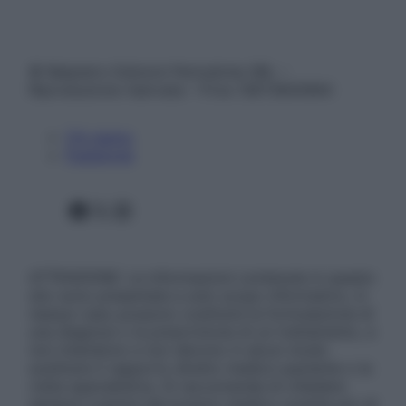
© Belpietro Edizioni Periodiche SRL –
Riproduzione riservata – P.Iva 13673600964
Chi siamo
Pubblicità
Facebook
X
Instagram
ATTENZIONE: Le informazioni contenute in questo
sito sono presentate a solo scopo informativo, in
nessun caso possono costituire la formulazione di
una diagnosi o la prescrizione di un trattamento, e
non intendono e non devono in alcun modo
sostituire il rapporto diretto medico-paziente o la
visita specialistica. Si raccomanda di chiedere
sempre il parere del proprio medico curante e/o di