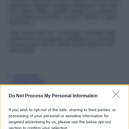
specialisti riguardo qualsiasi indicazione riportata.
Se si hanno dubbi o quesiti sull’uso di un farmaco
è necessario contattare il proprio medico. Leggi il
Disclaimer »
Tutti i diritti riservati. Le immagini utilizzate negli
articoli sono di proprietà dell’editore o concesse
in licenza per l’uso. È vietata la riproduzione non
autorizzata.
Informativa
Privacy Policy
Cookie Policy
Note Legali
Do Not Process My Personal Information
Preferenze Privacy
If you wish to opt-out of the sale, sharing to third parties, or
processing of your personal or sensitive information for
targeted advertising by us, please use the below opt-out
section to confirm your selection.