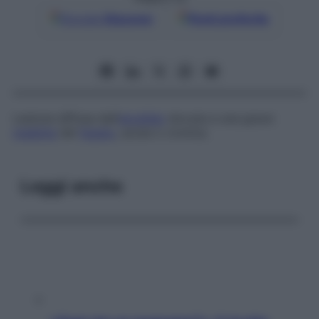
Google
Discover
Fonti preferite
Lesione diffusa dell’
encefalo
dovuta a una grave
malattia
del
fegato
, acuta o cronica.
Leggi anche