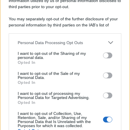
information utilized by us or personal information disclosed to
third parties prior to your opt-out.
You may separately opt-out of the further disclosure of your
personal information by third parties on the IAB’s list of
downstream participants.
Personal Data Processing Opt Outs
This information may also be disclosed by us to third parties
on the IAB’s List of Downstream Participants that may further
I want to opt-out of the Sharing of my
disclose it to other third parties.
personal data.
Opted In
Please note that this website/app uses one or more Google
services and may gather and store information including but
I want to opt-out of the Sale of my
Personal Data.
not limited to your visit or usage behaviour. You may click to
Opted In
grant or deny consent to Google and its third-party tags to
use your data for below specified purposes in below Google
I want to opt-out of processing my
consent section.
Personal Data for Targeted Advertising.
Opted In
I want to opt-out of Collection, Use,
Retention, Sale, and/or Sharing of my
Personal Data that Is Unrelated with the
Purposes for which it was collected.