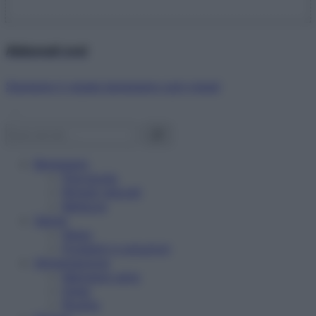
Abbonati ora!
Starbene ti regala benessere ogni mese!
Benessere
Psicologia
Rimedi naturali
Bellezza
Salute
News
Problemi e soluzioni
Alimentazione
Mangiare sano
Diete
Ricette