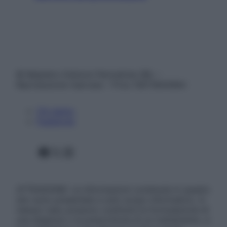
© Belpietro Edizioni Periodiche SRL –
Riproduzione riservata – P.Iva 13673600964
Chi siamo
Pubblicità
Facebook
X
Instagram
ATTENZIONE: Le informazioni contenute in questo
sito sono presentate a solo scopo informativo, in
nessun caso possono costituire la formulazione di
una diagnosi o la prescrizione di un trattamento, e