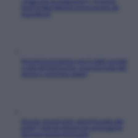
«Oggi che se magnamo?»: 4 ricette
facili di Max Mariola senza pesare gli
ingredienti
Perché la pressione con il caldo scende
e sale all’improvviso: cosa succede alle
donne e cosa fare subito
Doccia, lavarsi tutti i giorni fa male alla
pelle? I miti da sfatare per proteggerla
davvero senza stressarla