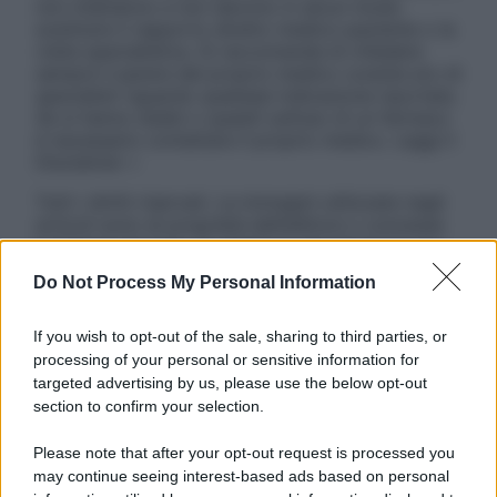
non intendono e non devono in alcun modo
sostituire il rapporto diretto medico-paziente o la
visita specialistica. Si raccomanda di chiedere
sempre il parere del proprio medico curante e/o di
specialisti riguardo qualsiasi indicazione riportata.
Se si hanno dubbi o quesiti sull’uso di un farmaco
è necessario contattare il proprio medico. Leggi il
Disclaimer »
Tutti i diritti riservati. Le immagini utilizzate negli
articoli sono di proprietà dell’editore o concesse
in licenza per l’uso. È vietata la riproduzione non
autorizzata.
Do Not Process My Personal Information
If you wish to opt-out of the sale, sharing to third parties, or
processing of your personal or sensitive information for
Informativa
targeted advertising by us, please use the below opt-out
Privacy Policy
section to confirm your selection.
Cookie Policy
Note Legali
Please note that after your opt-out request is processed you
Preferenze Privacy
may continue seeing interest-based ads based on personal