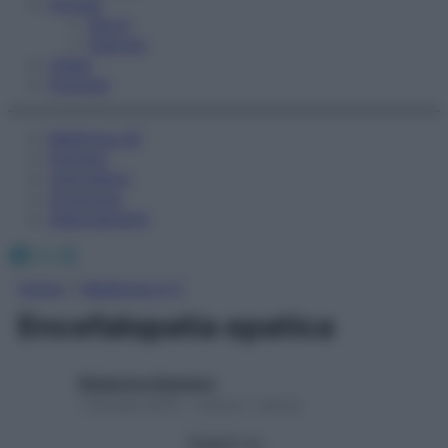
Fitness
Sport
Esercizi
Video
Podcast
Medicina AZ
Farmaci
Calcolatori
Oroscopo
Abbonamenti
Facebook
X
Instagram
Home
»
Medicina A-Z
Encefalopatia epatica
Redazione Starbene
1 Gennaio 2025 – Lettura 1 minuto
Seguici su