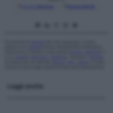
Google
Discover
Fonti preferite
Fuoriuscita di
sangue
dai vasi sanguigni. Si dice
esterna
se il
sangue
fluisce direttamente all’esterno,
interna
se si riversa in una cavità (
torace
,
addome
) o
in un
viscere
(
stomaco
,
intestino
). Quando il
sangue
fuoriesce da vie naturali (
bocca
,
ano
,
uretra
) si parla
invece di
emorragia esteriorizzata secondariamente
.
Leggi anche