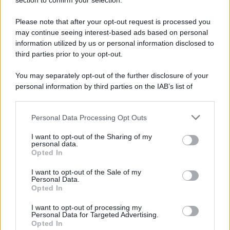
Note Legali
section to confirm your selection.
Preferenze Privacy
Please note that after your opt-out request is processed you
may continue seeing interest-based ads based on personal
information utilized by us or personal information disclosed to
third parties prior to your opt-out.
You may separately opt-out of the further disclosure of your
personal information by third parties on the IAB’s list of
downstream participants.
Personal Data Processing Opt Outs
This information may also be disclosed by us to third parties
on the IAB’s List of Downstream Participants that may further
I want to opt-out of the Sharing of my
disclose it to other third parties.
personal data.
Opted In
Please note that this website/app uses one or more Google
services and may gather and store information including but
I want to opt-out of the Sale of my
Personal Data.
not limited to your visit or usage behaviour. You may click to
Opted In
grant or deny consent to Google and its third-party tags to
use your data for below specified purposes in below Google
I want to opt-out of processing my
consent section.
Personal Data for Targeted Advertising.
Opted In