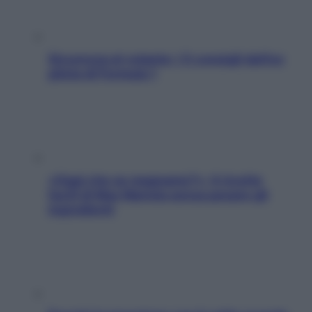
Sicurezza al volante: i 5 consigli dell’ex
pilota di Formula 1
«Oggi che se magnamo?»: 4 ricette
facili di Max Mariola senza pesare gli
ingredienti