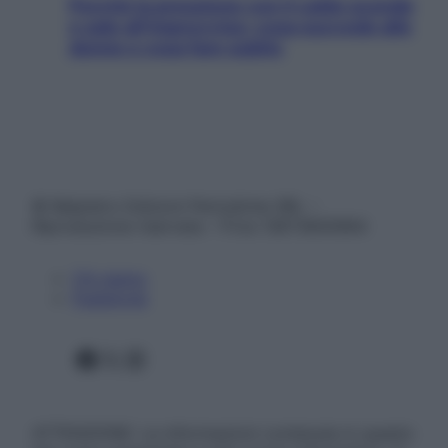
Perché la pressione con il caldo scende
e sale all’improvviso: cosa succede alle
donne e cosa fare subito
© Belpietro Edizioni Periodiche SRL –
Riproduzione riservata – P.Iva 13673600964
Chi siamo
Pubblicità
Facebook
X
Instagram
ATTENZIONE: Le informazioni contenute in questo