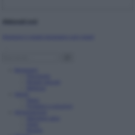
Abbonati ora!
Starbene ti regala benessere ogni mese!
Benessere
Psicologia
Rimedi naturali
Bellezza
Salute
News
Problemi e soluzioni
Alimentazione
Mangiare sano
Diete
Ricette