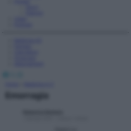
Fitness
Sport
Esercizi
Video
Podcast
Medicina AZ
Farmaci
Calcolatori
Oroscopo
Abbonamenti
Facebook
X
Instagram
Home
»
Medicina A-Z
Emorragia
Redazione Starbene
1 Gennaio 2025 – Lettura 1 minuto
Seguici su