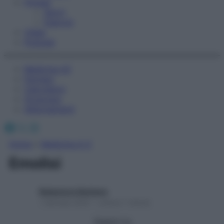
Fitness
Sport
Esercizi
Video
Podcast
Medicina AZ
Farmaci
Calcolatori
Oroscopo
Abbonamenti
Facebook
X
Instagram
Home
»
Medicina A-Z
Emolisi
Redazione Starbene
1 Gennaio 2025 – Lettura 1 minuto
Seguici su