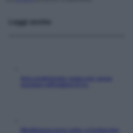
Leggi anche
Aria condizionata: usala così, senza
rischiare raffreddore & Co.
Mindfulness tra le vette: a Cortina due