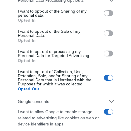
Personal Data Processing Opt Outs
This information may also be disclosed by us to third parties
on the IAB’s List of Downstream Participants that may further
I want to opt-out of the Sharing of my
disclose it to other third parties.
personal data.
Opted In
Please note that this website/app uses one or more Google
services and may gather and store information including but
I want to opt-out of the Sale of my
Personal Data.
not limited to your visit or usage behaviour. You may click to
Opted In
grant or deny consent to Google and its third-party tags to
use your data for below specified purposes in below Google
I want to opt-out of processing my
consent section.
Personal Data for Targeted Advertising.
Opted In
I want to opt-out of Collection, Use,
Retention, Sale, and/or Sharing of my
Personal Data that Is Unrelated with the
Purposes for which it was collected.
Opted Out
Google consents
I want to allow Google to enable storage
related to advertising like cookies on web or
device identifiers in apps.