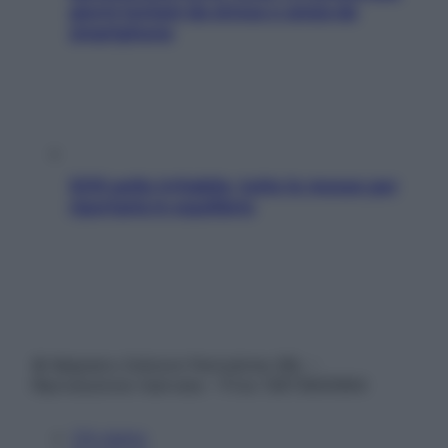
giorni lontani da stress e ansia da
smartphone
SOS pelle irritabile: tutte le mosse per
riportarla in equilibrio
© Belpietro Edizioni Periodiche SRL –
Riproduzione riservata – P.Iva 13673600964
Chi siamo