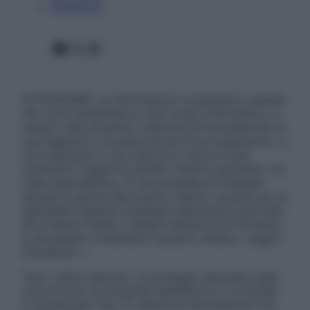
Pubblicità
Facebook
X
Instagram
ATTENZIONE: Le informazioni contenute in questo
sito sono presentate a solo scopo informativo, in
nessun caso possono costituire la formulazione di
una diagnosi o la prescrizione di un trattamento, e
non intendono e non devono in alcun modo
sostituire il rapporto diretto medico-paziente o la
visita specialistica. Si raccomanda di chiedere
sempre il parere del proprio medico curante e/o di
specialisti riguardo qualsiasi indicazione riportata.
Se si hanno dubbi o quesiti sull’uso di un farmaco
è necessario contattare il proprio medico. Leggi il
Disclaimer »
Tutti i diritti riservati. Le immagini utilizzate negli
articoli sono di proprietà dell’editore o concesse
in licenza per l’uso. È vietata la riproduzione non