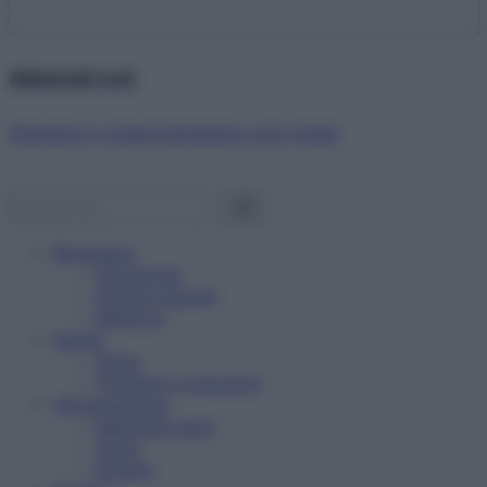
Abbonati ora!
Starbene ti regala benessere ogni mese!
Benessere
Psicologia
Rimedi naturali
Bellezza
Salute
News
Problemi e soluzioni
Alimentazione
Mangiare sano
Diete
Ricette