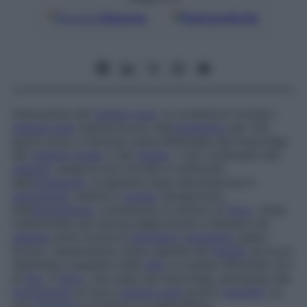
Google
Discover
Fonti preferite
Distruzione dei
globuli rossi
. In condizioni normali i
globuli rossi
sopravvivono nell’
organismo
per 120
giorni circa, e l’emolisi viene effettuata dai macrofagi
del
midollo osseo
e del
fegato
. I vari costituenti del
globulo
vengono poi riciclati e riutilizzati
dall’
organismo
: la globina viene decomposta in
aminoacidi
, mentre il
nucleo
tetrapirolico
dell’
emoglobina
, contenente un atomo di
ferro
, viene
trasformato per azione degli enzimi e liberato nel
plasma
sotto forma di
bilirubina
(
pigmento
giallo-
bruno). Quest’ultima viene captata dal
fegato
ed è poi
destinata a passare nella
bile
e a essere eliminata con
le
feci
. Il
ferro
, che resta nei macrofagi, partecipa alla
formazione
di nuovi
globuli rossi
previo
transfert
su
una
proteina
portatrice, la siderofillina.