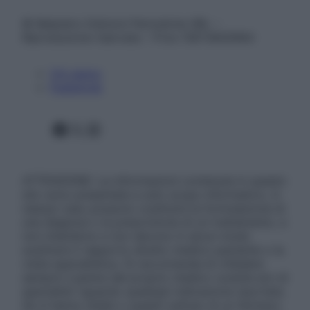
© Belpietro Edizioni Periodiche SRL –
Riproduzione riservata – P.Iva 13673600964
Chi siamo
Pubblicità
Facebook
X
Instagram
ATTENZIONE: Le informazioni contenute in questo
sito sono presentate a solo scopo informativo, in
nessun caso possono costituire la formulazione di
una diagnosi o la prescrizione di un trattamento, e
non intendono e non devono in alcun modo
sostituire il rapporto diretto medico-paziente o la
visita specialistica. Si raccomanda di chiedere
sempre il parere del proprio medico curante e/o di
specialisti riguardo qualsiasi indicazione riportata.
Se si hanno dubbi o quesiti sull’uso di un farmaco