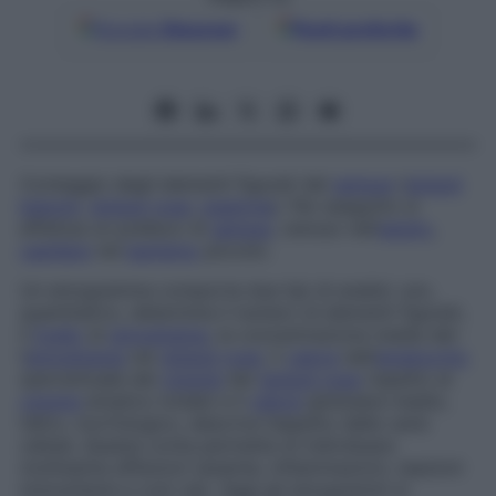
Google
Discover
Fonti preferite
Conteggio degli elementi figurati del
sangue
(
globuli
bianchi
,
globuli rossi
,
piastrine
). Per eseguirlo si
effettua un prelievo di
sangue
, venoso nell’
adulto
,
capillare
nel
bambino
piccolo.
Un emogramma comporta due tipi di analisi: uno,
quantitativo, determina il numero di elementi figurati,
il
livello
di
emoglobina
, la concentrazione media del­
l’
emoglobina
nei
globuli rossi
, il
valore
dell’
ematocrito
(percentuale del
volume
dei
globuli rossi
rispetto al
volume
ematico totale) e il
valore
globulare medio;
l’altro, morfologico, descrive l’aspetto delle varie
cellule. Questa conta permette di individuare
moltissime affezioni (anemie, infiammazioni, reazioni
immunitarie e così via). Oggi gli emogrammi si