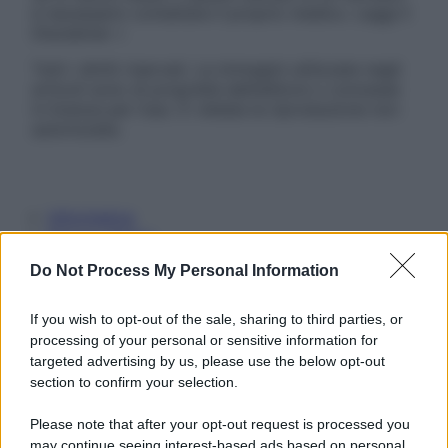
è necessario contattare il proprio medico. Leggi il
Disclaimer »
Tutti i diritti riservati. Le immagini utilizzate negli
articoli sono di proprietà dell’editore o concesse
in licenza per l’uso. È vietata la riproduzione non
autorizzata.
Informativa
Privacy Policy
Cookie Policy
Do Not Process My Personal Information
Note Legali
Preferenze Privacy
If you wish to opt-out of the sale, sharing to third parties, or
processing of your personal or sensitive information for
targeted advertising by us, please use the below opt-out
section to confirm your selection.
Please note that after your opt-out request is processed you
may continue seeing interest-based ads based on personal