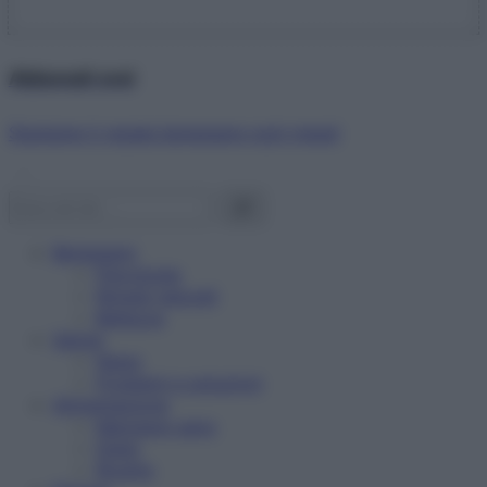
Abbonati ora!
Starbene ti regala benessere ogni mese!
Benessere
Psicologia
Rimedi naturali
Bellezza
Salute
News
Problemi e soluzioni
Alimentazione
Mangiare sano
Diete
Ricette