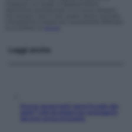
ottengono con l’ausilio di apparecchiature
elettroniche automatizzate: si fa ricorso all’esame
microscopico solo in caso queste rilevino anomalie.
L’emogramma è l’esame più comunemente effettuato
su un prelievo di
sangue
.
Leggi anche
Doccia, lavarsi tutti i giorni fa male alla
pelle? I miti da sfatare per proteggerla
davvero senza stressarla