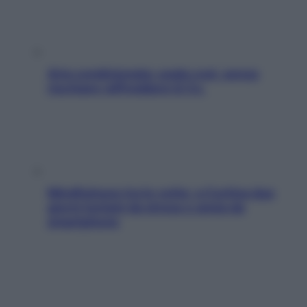
Aria condizionata: usala così, senza
rischiare raffreddore & Co.
Mindfulness tra le vette: a Cortina due
giorni lontani da stress e ansia da
smartphone