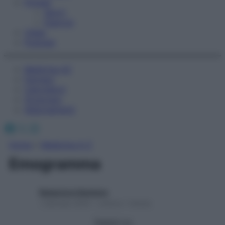
Fitness
Sport
Esercizi
Video
Podcast
Medicina AZ
Farmaci
Calcolatori
Oroscopo
Abbonamenti
Facebook
X
Instagram
Home
»
Medicina A-Z
Emogramma
Redazione Starbene
1 Gennaio 2025 – Lettura 1 minuto
Seguici su