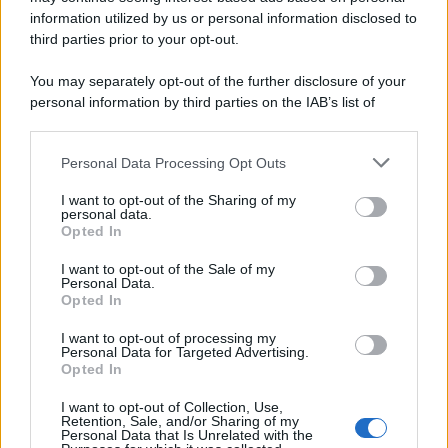
information utilized by us or personal information disclosed to
third parties prior to your opt-out.
You may separately opt-out of the further disclosure of your
personal information by third parties on the IAB’s list of
downstream participants.
Personal Data Processing Opt Outs
This information may also be disclosed by us to third parties
on the IAB’s List of Downstream Participants that may further
I want to opt-out of the Sharing of my
disclose it to other third parties.
personal data.
Opted In
Please note that this website/app uses one or more Google
services and may gather and store information including but
I want to opt-out of the Sale of my
Personal Data.
not limited to your visit or usage behaviour. You may click to
Opted In
grant or deny consent to Google and its third-party tags to
use your data for below specified purposes in below Google
I want to opt-out of processing my
consent section.
Personal Data for Targeted Advertising.
Opted In
I want to opt-out of Collection, Use,
Retention, Sale, and/or Sharing of my
Personal Data that Is Unrelated with the