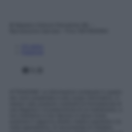
© Belpietro Edizioni Periodiche SRL –
Riproduzione riservata – P.Iva 13673600964
Chi siamo
Pubblicità
Facebook
X
Instagram
ATTENZIONE: Le informazioni contenute in questo
sito sono presentate a solo scopo informativo, in
nessun caso possono costituire la formulazione di
una diagnosi o la prescrizione di un trattamento, e
non intendono e non devono in alcun modo
sostituire il rapporto diretto medico-paziente o la
visita specialistica. Si raccomanda di chiedere