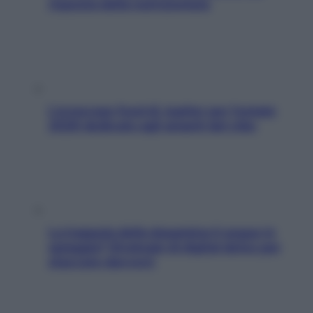
risposta della nutrizionista
L’oroscopo food di Jupiter per l’estate
2026 dedicato agli amanti del cibo
La trappola della dopamina ti segue in
spiaggia? Strategie di digital detox per
staccare davvero