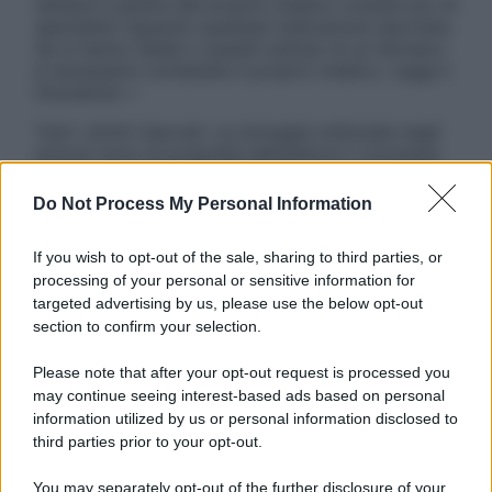
sempre il parere del proprio medico curante e/o di
specialisti riguardo qualsiasi indicazione riportata.
Se si hanno dubbi o quesiti sull’uso di un farmaco
è necessario contattare il proprio medico. Leggi il
Disclaimer »
Tutti i diritti riservati. Le immagini utilizzate negli
articoli sono di proprietà dell’editore o concesse
in licenza per l’uso. È vietata la riproduzione non
autorizzata.
Do Not Process My Personal Information
If you wish to opt-out of the sale, sharing to third parties, or
processing of your personal or sensitive information for
Informativa
targeted advertising by us, please use the below opt-out
Privacy Policy
section to confirm your selection.
Cookie Policy
Note Legali
Please note that after your opt-out request is processed you
Preferenze Privacy
may continue seeing interest-based ads based on personal
information utilized by us or personal information disclosed to
third parties prior to your opt-out.
You may separately opt-out of the further disclosure of your