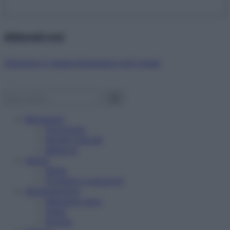
Abbonati ora!
Starbene ti regala benessere ogni mese!
Benessere
Psicologia
Rimedi naturali
Bellezza
Salute
News
Problemi e soluzioni
Alimentazione
Mangiare sano
Diete
Ricette