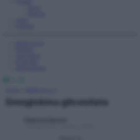
Fitness
Sport
Esercizi
Video
Podcast
Medicina AZ
Farmaci
Calcolatori
Oroscopo
Abbonamenti
Facebook
X
Instagram
Home
»
Medicina A-Z
Emoglobina glicosilata
Redazione Starbene
1 Gennaio 2025 – Lettura 1 minuto
Seguici su