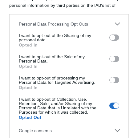
personal information by third parties on the IAB’s list of
downstream participants.
Personal Data Processing Opt Outs
This information may also be disclosed by us to third parties
on the IAB’s List of Downstream Participants that may further
I want to opt-out of the Sharing of my
disclose it to other third parties.
personal data.
Opted In
Please note that this website/app uses one or more Google
services and may gather and store information including but
I want to opt-out of the Sale of my
Personal Data.
not limited to your visit or usage behaviour. You may click to
Opted In
grant or deny consent to Google and its third-party tags to
use your data for below specified purposes in below Google
I want to opt-out of processing my
consent section.
Personal Data for Targeted Advertising.
Opted In
I want to opt-out of Collection, Use,
Retention, Sale, and/or Sharing of my
Personal Data that Is Unrelated with the
Purposes for which it was collected.
Opted Out
Google consents