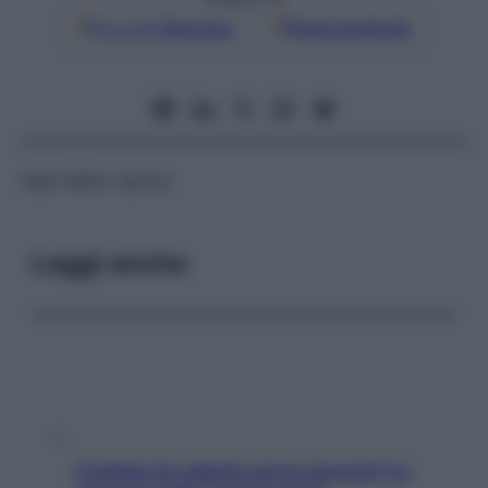
Google
Discover
Fonti preferite
Vedi
HbA1c sierica
Leggi anche
Contare le calorie serve ancora? La