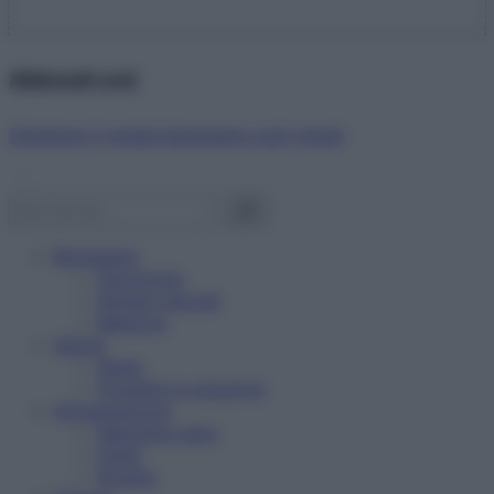
Abbonati ora!
Starbene ti regala benessere ogni mese!
Benessere
Psicologia
Rimedi naturali
Bellezza
Salute
News
Problemi e soluzioni
Alimentazione
Mangiare sano
Diete
Ricette