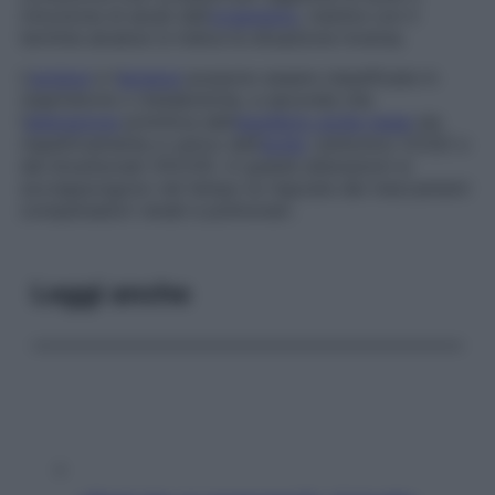
rimozione di alcali dall’
organismo
, mentre con il
termine
alcalosi
si indica la situazione inversa.
L’
acidosi
e l’
alcalosi
possono essere classificate in
respiratorie o metaboliche, a seconda che
l’
alterazione
primitiva dell’
equilibrio acido-base
sia
rispettivamente a carico dell’
acido
carbonico (CO
2
) o
dei bicarbonati (HCO
3
). A queste alterazioni si
sovrappongono nel tempo le risposte dei meccanismi
compensatori renali e polmonari.
Leggi anche