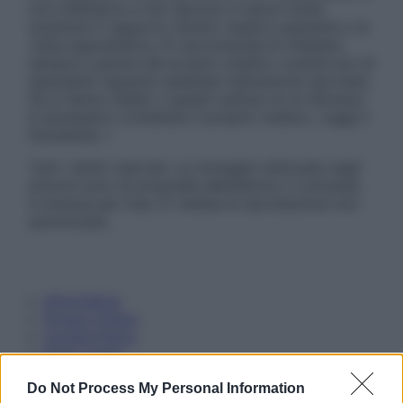
non intendono e non devono in alcun modo
sostituire il rapporto diretto medico-paziente o la
visita specialistica. Si raccomanda di chiedere
sempre il parere del proprio medico curante e/o di
specialisti riguardo qualsiasi indicazione riportata.
Se si hanno dubbi o quesiti sull’uso di un farmaco
è necessario contattare il proprio medico. Leggi il
Disclaimer »
Tutti i diritti riservati. Le immagini utilizzate negli
articoli sono di proprietà dell’editore o concesse
in licenza per l’uso. È vietata la riproduzione non
autorizzata.
Informativa
Privacy Policy
Cookie Policy
Note Legali
Preferenze Privacy
Do Not Process My Personal Information