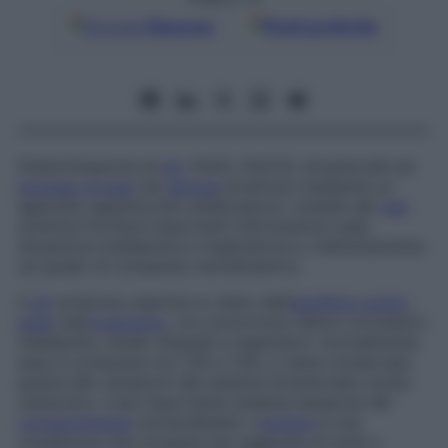
Google
Discover
Fonti preferite
Determinazione di
pH
, PaO2, PaCO2, bicarbonati ed
eccesso di basi
nel
sangue
arterioso mediante un
apposito apparecchio analizzatore. L’analisi dei
gas
arteriosi fornisce importanti informazioni sulla
situazione metabolica e respiratoria e, indirettamente,
sul grado di compenso emodinamico.
Il
pH
arterioso esprime lo stato del­l’
equilibrio acido-
base
nell’
organismo
, cui concorrono fattori circolatori,
metabolici, renali, tissutali e respiratori: normalmente
esso è compreso tra 7,35 e 7,45, e viene conservato
grazie alle variazioni del sistema bicarbonato-acido
carbonico, il più importante sistema tampone del
compartimento
extracellulare. L’
acidosi
è una
condizione che compare per aggiunta di acidi o