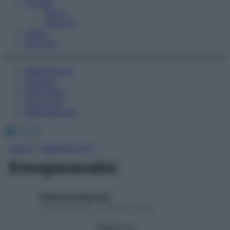
Fitness
Sport
Esercizi
Video
Podcast
Medicina AZ
Farmaci
Calcolatori
Oroscopo
Abbonamenti
Facebook
X
Instagram
Home
»
Medicina A-Z
Emogasanalisi
Redazione Starbene
1 Gennaio 2025 – Lettura 1 minuto
Seguici su