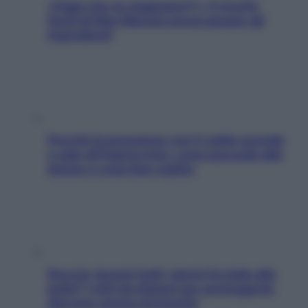
«Oggi che se magnamo?»: 4 ricette
facili di Max Mariola senza pesare gli
ingredienti
Perché la pressione con il caldo scende
e sale all’improvviso: cosa succede alle
donne e cosa fare subito
Doccia, lavarsi tutti i giorni fa male alla
pelle? I miti da sfatare per proteggerla
davvero senza stressarla