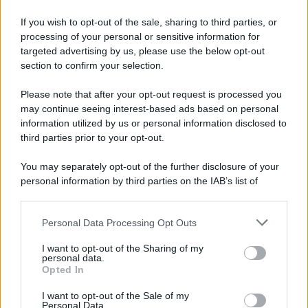
If you wish to opt-out of the sale, sharing to third parties, or
processing of your personal or sensitive information for
targeted advertising by us, please use the below opt-out
section to confirm your selection.
Please note that after your opt-out request is processed you
may continue seeing interest-based ads based on personal
information utilized by us or personal information disclosed to
third parties prior to your opt-out.
You may separately opt-out of the further disclosure of your
personal information by third parties on the IAB’s list of
downstream participants.
Personal Data Processing Opt Outs
This information may also be disclosed by us to third parties
on the IAB’s List of Downstream Participants that may further
I want to opt-out of the Sharing of my
disclose it to other third parties.
personal data.
Opted In
Please note that this website/app uses one or more Google
services and may gather and store information including but
I want to opt-out of the Sale of my
Personal Data.
not limited to your visit or usage behaviour. You may click to