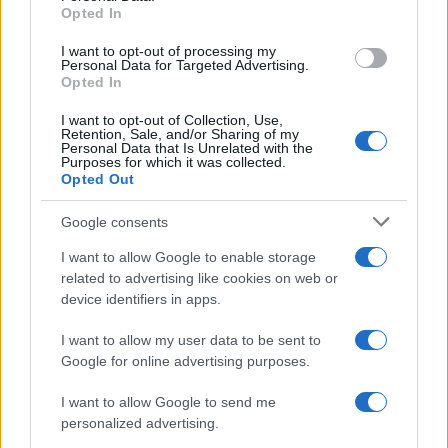
Opted In
grant or deny consent to Google and its third-party tags to
use your data for below specified purposes in below Google
I want to opt-out of processing my
consent section.
Personal Data for Targeted Advertising.
Opted In
I want to opt-out of Collection, Use,
Retention, Sale, and/or Sharing of my
Personal Data that Is Unrelated with the
Purposes for which it was collected.
Opted Out
Google consents
I want to allow Google to enable storage
related to advertising like cookies on web or
device identifiers in apps.
I want to allow my user data to be sent to
Google for online advertising purposes.
I want to allow Google to send me
personalized advertising.