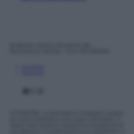
© Belpietro Edizioni Periodiche SRL –
Riproduzione riservata – P.Iva 13673600964
Chi siamo
Pubblicità
Facebook
X
Instagram
ATTENZIONE: Le informazioni contenute in questo
sito sono presentate a solo scopo informativo, in
nessun caso possono costituire la formulazione di
una diagnosi o la prescrizione di un trattamento, e