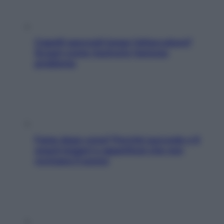
Capelli spezzati lungo l’attaccatura?
Scopri come risolvere l’annoso
problema
Fame dopo cena? Perché succede e 6
snack leggeri e appetitosi che non
rovinano il sonno