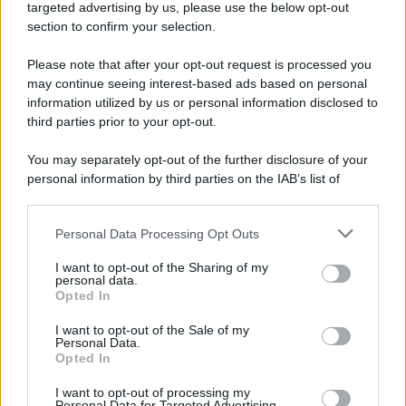
Cookie Policy
targeted advertising by us, please use the below opt-out
Note Legali
section to confirm your selection.
Preferenze Privacy
Please note that after your opt-out request is processed you
may continue seeing interest-based ads based on personal
information utilized by us or personal information disclosed to
third parties prior to your opt-out.
You may separately opt-out of the further disclosure of your
personal information by third parties on the IAB’s list of
downstream participants.
Personal Data Processing Opt Outs
This information may also be disclosed by us to third parties
on the IAB’s List of Downstream Participants that may further
I want to opt-out of the Sharing of my
disclose it to other third parties.
personal data.
Opted In
Please note that this website/app uses one or more Google
services and may gather and store information including but
I want to opt-out of the Sale of my
Personal Data.
not limited to your visit or usage behaviour. You may click to
Opted In
grant or deny consent to Google and its third-party tags to
use your data for below specified purposes in below Google
I want to opt-out of processing my
consent section.
Personal Data for Targeted Advertising.