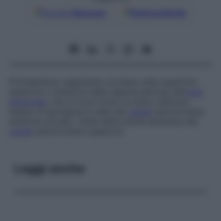
Google
Discover
Fonti preferite
Protuberanza vagamente circolare sulla superficie
superiore o anteriore della regione petrosa dell’
osso
temporale
, che si trova vicino al centro del­l’osso
stesso; la sporgenza è data dal
canale
semicircolare
anteriore arcuato. Viene detta anche
eminenza del
canale
semicircolare superiore
.
Leggi anche