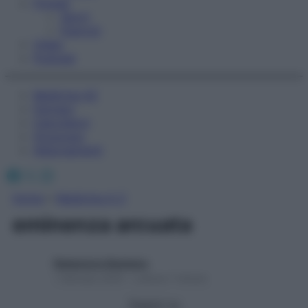
Fitness
Sport
Esercizi
Video
Podcast
Medicina AZ
Farmaci
Calcolatori
Oroscopo
Abbonamenti
Facebook
X
Instagram
Home
»
Medicina A-Z
eminenza arcuata
Redazione Starbene
1 Gennaio 2025 – Lettura 1 minuto
Seguici su