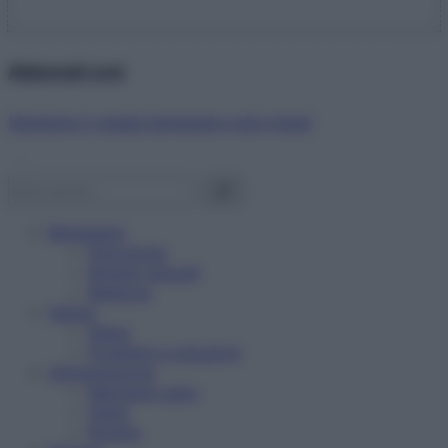
Abbonati ora!
Starbene ti regala benessere ogni mese!
Benessere
Psicologia
Rimedi naturali
Bellezza
Salute
News
Problemi e soluzioni
Alimentazione
Mangiare sano
Diete
Ricette