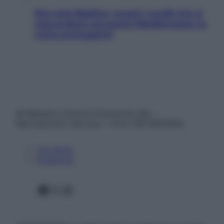
Non solo Maldive: scopri i coralli che si
nascondono nel nostro Mediterraneo (e
come proteggerli)
© Belpietro Edizioni Periodiche SRL –
Riproduzione riservata – P.Iva 13673600964
Chi siamo
Pubblicità
Facebook
X
Instagram