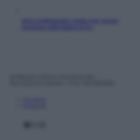
Aria condizionata: usala così, senza
rischiare raffreddore & Co.
© Belpietro Edizioni Periodiche SRL –
Riproduzione riservata – P.Iva 13673600964
Chi siamo
Pubblicità
Facebook
X
Instagram