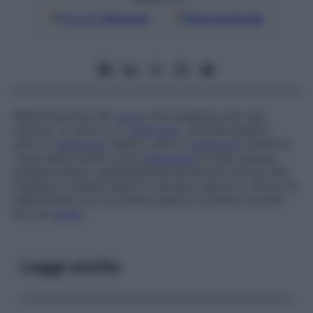
Google
Discover
Fonti preferite
Malformazione del
cuore
che presenta solo due
camere, un atrio e un
ventricolo
, anziché quattro
(atrio e
ventricolo
destro, atrio e
ventricolo
sinistro);
viene detta anche
cuore
biloculare
.
Le due camere
presenti hanno caratteristiche strutturali comuni alle
rispettive camere destre e sinistre, perciò lo sforzo di
identificarle con le camere destre e sinistre normali
non ha
senso
.
Leggi anche