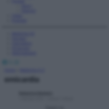
Fitness
Sport
Esercizi
Video
Podcast
Medicina AZ
Farmaci
Calcolatori
Oroscopo
Abbonamenti
Facebook
X
Instagram
Home
»
Medicina A-Z
emicardia
Redazione Starbene
1 Gennaio 2025 – Lettura 1 minuto
Seguici su