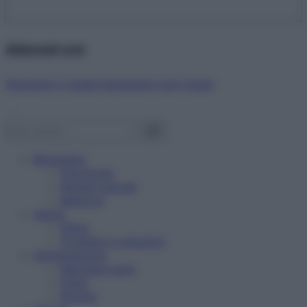
Abbonati ora!
Starbene ti regala benessere ogni mese!
Benessere
Psicologia
Rimedi naturali
Bellezza
Salute
News
Problemi e soluzioni
Alimentazione
Mangiare sano
Diete
Ricette