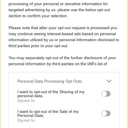
Privacy Policy
processing of your personal or sensitive information for
Cookie Policy
targeted advertising by us, please use the below opt-out
Note Legali
section to confirm your selection.
Preferenze Privacy
Please note that after your opt-out request is processed you
may continue seeing interest-based ads based on personal
information utilized by us or personal information disclosed to
third parties prior to your opt-out.
You may separately opt-out of the further disclosure of your
personal information by third parties on the IAB’s list of
downstream participants.
Personal Data Processing Opt Outs
This information may also be disclosed by us to third parties
on the IAB’s List of Downstream Participants that may further
I want to opt-out of the Sharing of my
disclose it to other third parties.
personal data.
Opted In
Please note that this website/app uses one or more Google
services and may gather and store information including but
I want to opt-out of the Sale of my
Personal Data.
not limited to your visit or usage behaviour. You may click to
Opted In
grant or deny consent to Google and its third-party tags to
use your data for below specified purposes in below Google