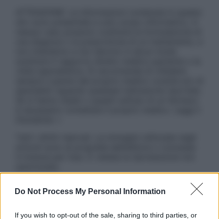
ATTENZIONE: Le informazioni contenute in questo
sito sono presentate a solo scopo informativo, in
nessun caso possono costituire la formulazione di
una diagnosi o la prescrizione di un trattamento, e
non intendono e non devono in alcun modo
sostituire il rapporto diretto medico-paziente o la
visita specialistica. Si raccomanda di chiedere
sempre il parere del proprio medico curante e/o di
specialisti riguardo qualsiasi indicazione riportata.
Se si hanno dubbi o quesiti sull’uso di un farmaco
è necessario contattare il proprio medico. Leggi il
Disclaimer »
Tutti i diritti riservati. Le immagini utilizzate negli
articoli sono di proprietà dell’editore o concesse
in licenza per l’uso. È vietata la riproduzione non
autorizzata.
Do Not Process My Personal Information
Informativa
If you wish to opt-out of the sale, sharing to third parties, or