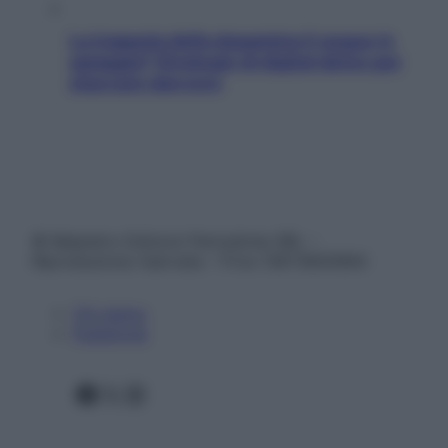
La trappola della dopamina ti segue in
spiaggia? Strategie di digital detox per
staccare davvero
© Belpietro Edizioni Periodiche SRL –
Riproduzione riservata – P.Iva 13673600964
Chi siamo
Pubblicità
Facebook
X
Instagram