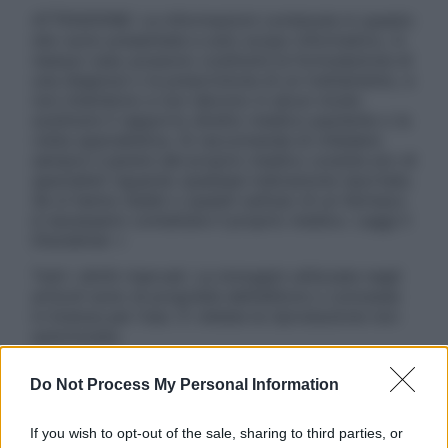
ATTENZIONE: Le informazioni contenute in questo
sito sono presentate a solo scopo informativo, in
nessun caso possono costituire la formulazione di
una diagnosi o la prescrizione di un trattamento, e
non intendono e non devono in alcun modo
sostituire il rapporto diretto medico-paziente o la
visita specialistica. Si raccomanda di chiedere
sempre il parere del proprio medico curante e/o di
specialisti riguardo qualsiasi indicazione riportata.
Se si hanno dubbi o quesiti sull’uso di un farmaco
è necessario contattare il proprio medico. Leggi il
Disclaimer »
Tutti i diritti riservati. Le immagini utilizzate negli
articoli sono di proprietà dell’editore o concesse
in licenza per l’uso. È vietata la riproduzione non
autorizzata.
Do Not Process My Personal Information
Informativa
If you wish to opt-out of the sale, sharing to third parties, or
Privacy Policy