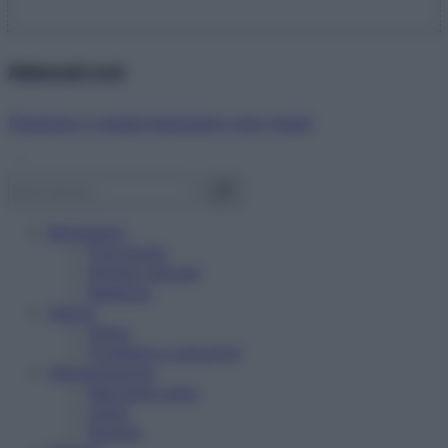
Abbonati ora!
Starbene ti regala benessere ogni mese!
Benessere
Psicologia
Rimedi naturali
Bellezza
Salute
News
Problemi e soluzioni
Alimentazione
Mangiare sano
Diete
Ricette