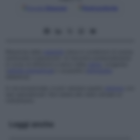
Google
Discover
Fonti preferite
Riduzione della
capacità
visiva in condizioni di scarsa
luminosità (crepuscolo). Si riscontra sostanzialmente
in corso di affezioni a carico della
retina
, congenite
(
retinite pigmentosa
) o acquisite (
retinopatia
diabetica).
In via eccezionale, si può valutare questo
sintomo
con
test specializzati. Non esiste allo stato attuale un
trattamento.
Leggi anche