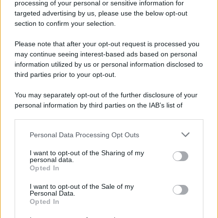
processing of your personal or sensitive information for
Cookie Policy
targeted advertising by us, please use the below opt-out
Note Legali
section to confirm your selection.
Preferenze Privacy
Please note that after your opt-out request is processed you
may continue seeing interest-based ads based on personal
information utilized by us or personal information disclosed to
third parties prior to your opt-out.
You may separately opt-out of the further disclosure of your
personal information by third parties on the IAB’s list of
downstream participants.
Personal Data Processing Opt Outs
This information may also be disclosed by us to third parties
on the IAB’s List of Downstream Participants that may further
I want to opt-out of the Sharing of my
disclose it to other third parties.
personal data.
Opted In
Please note that this website/app uses one or more Google
services and may gather and store information including but
I want to opt-out of the Sale of my
Personal Data.
not limited to your visit or usage behaviour. You may click to
Opted In
grant or deny consent to Google and its third-party tags to
use your data for below specified purposes in below Google