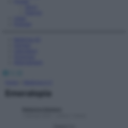
Fitness
Sport
Esercizi
Video
Podcast
Medicina AZ
Farmaci
Calcolatori
Oroscopo
Abbonamenti
Facebook
X
Instagram
Home
»
Medicina A-Z
Emeralopia
Redazione Starbene
1 Gennaio 2025 – Lettura 1 minuto
Seguici su