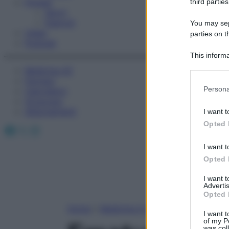
Fitness
third parties
Sport
Esercizi
You may sepa
Video
parties on t
Podcast
This informa
Participants
Medicina AZ
Farmaci
Please note
Persona
Calcolatori
information 
Oroscopo
deny consent
Abbonamenti
I want t
in below Go
Opted 
Facebook
X
Instagram
I want t
Opted 
I want 
Advertis
Opted 
Home
»
Medicina A-Z
I want t
of my P
was col