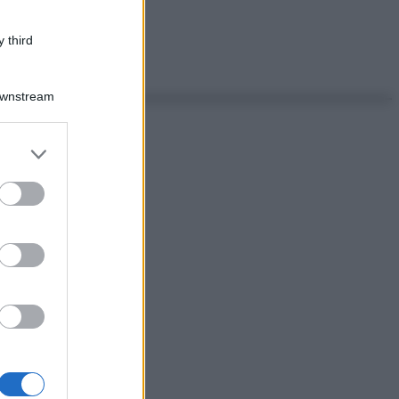
 third
Downstream
er and store
to grant or
ed purposes