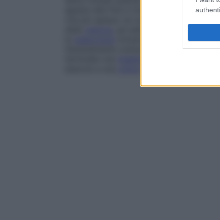
detta
iniziale
quando il sanguinamento si m
appare alla fine e
totale
quando l’intero g
authenti
che più spesso ne sono all’origine vi sono l
della
vescica
, gli adenomi e il
cancro dell
le
tubercolosi
urinarie e, in via eccezional
Generalmente un’ematuria iniziale rivela 
terminale una
malattia
della
vescica
e un’
associa a una
colica
renale.