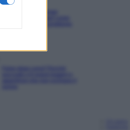
Capelli spezzati lungo
l’attaccatura? Scopri come
risolvere l’annoso problema
Fame dopo cena? Perché
succede e 6 snack leggeri e
appetitosi che non rovinano il
sonno
Chi siamo
Pubblicità