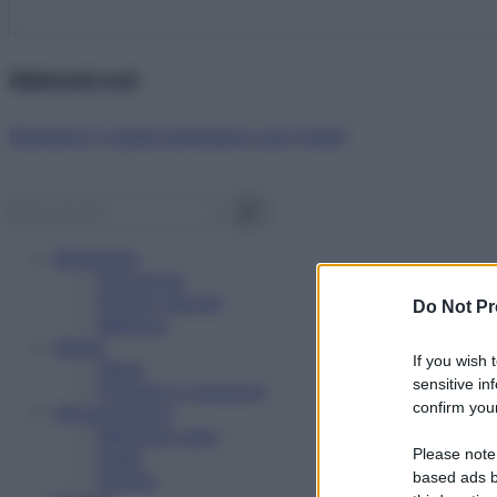
Abbonati ora!
Starbene ti regala benessere ogni mese!
Benessere
Psicologia
Rimedi naturali
Do Not Pr
Bellezza
Salute
If you wish 
News
sensitive in
Problemi e soluzioni
confirm your
Alimentazione
Mangiare sano
Please note
Diete
Ricette
based ads b