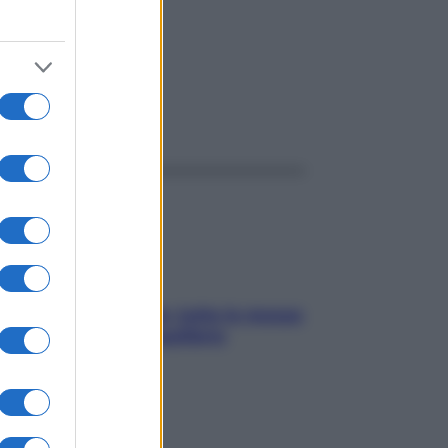
ggi anche
SOS pelle irritabile: tutte le mosse
per riportarla in equilibrio