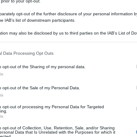
 prior to your opt-out.
rately opt-out of the further disclosure of your personal information by
he IAB’s list of downstream participants.
tion may also be disclosed by us to third parties on the IAB’s List of 
 that may further disclose it to other third parties.
 that this website/app uses one or more Google services and may gath
l Data Processing Opt Outs
including but not limited to your visit or usage behaviour. You may click 
 to Google and its third-party tags to use your data for below specifi
o opt-out of the Sharing of my personal data.
ogle consent section.
In
o opt-out of the Sale of my Personal Data.
In
to opt-out of processing my Personal Data for Targeted
ing.
In
o opt-out of Collection, Use, Retention, Sale, and/or Sharing
ersonal Data that Is Unrelated with the Purposes for which it
lected.