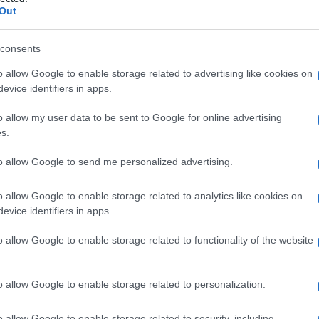
Out
consents
o allow Google to enable storage related to advertising like cookies on
Le
evice identifiers in apps.
ti preferite
o allow my user data to be sent to Google for online advertising
s.
to allow Google to send me personalized advertising.
o allow Google to enable storage related to analytics like cookies on
evice identifiers in apps.
è detta
macroscopica
se è lo stesso paziente ad
lore
rosso, rosato o bru­nastro e a volte contiene
o allow Google to enable storage related to functionality of the website
a
presenta un aspetto normale e l’
anomalia
si rivela
o allow Google to enable storage related to personalization.
colorazione
rossa o color arancia dell’
urina
non è
stione di barbabietole o di alcuni farmaci. L
’
ematuria è
o allow Google to enable storage related to security, including