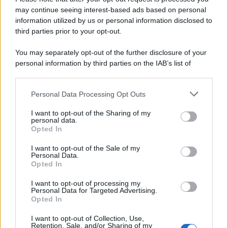
may continue seeing interest-based ads based on personal
information utilized by us or personal information disclosed to
third parties prior to your opt-out.
You may separately opt-out of the further disclosure of your
personal information by third parties on the IAB’s list of
downstream participants.
Personal Data Processing Opt Outs
This information may also be disclosed by us to third parties
on the IAB’s List of Downstream Participants that may further
I want to opt-out of the Sharing of my
disclose it to other third parties.
personal data.
Opted In
Please note that this website/app uses one or more Google
services and may gather and store information including but
I want to opt-out of the Sale of my
Personal Data.
not limited to your visit or usage behaviour. You may click to
Opted In
grant or deny consent to Google and its third-party tags to
use your data for below specified purposes in below Google
I want to opt-out of processing my
consent section.
Personal Data for Targeted Advertising.
Opted In
I want to opt-out of Collection, Use,
Retention, Sale, and/or Sharing of my