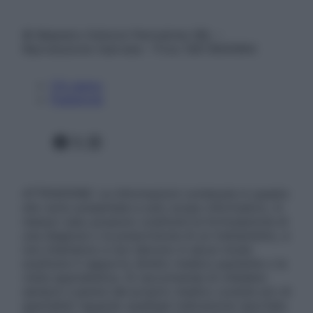
© Belpietro Edizioni Periodiche SRL –
Riproduzione riservata – P.Iva 13673600964
Chi siamo
Pubblicità
Facebook
X
Instagram
ATTENZIONE: Le informazioni contenute in questo
sito sono presentate a solo scopo informativo, in
nessun caso possono costituire la formulazione di
una diagnosi o la prescrizione di un trattamento, e
non intendono e non devono in alcun modo
sostituire il rapporto diretto medico-paziente o la
visita specialistica. Si raccomanda di chiedere
sempre il parere del proprio medico curante e/o di
specialisti riguardo qualsiasi indicazione riportata.