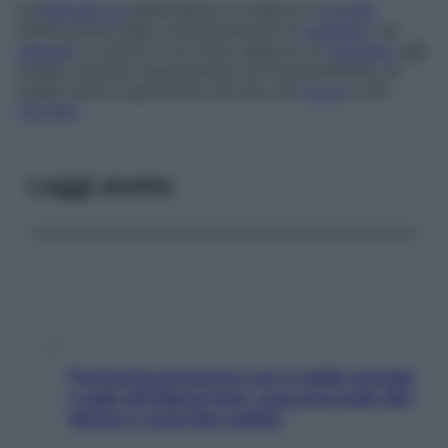
Un’
alterazione
dell’ematosi si traduce in
ipossia
(diminuzione della concentrazione di
ossigeno
nel
sangue
), e quindi in un minor apporto di
ossigeno
agli
organi, che può ripercuotersi sul funzionamento di
questi ultimi, soprattutto dei reni, del
cuore
e del
cervello
.
Leggi anche
Perché la pressione con il caldo scende
e sale all’improvviso: cosa succede alle
donne e cosa fare subito