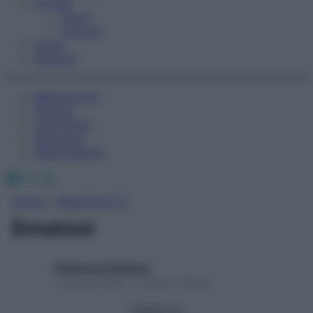
Fitness
Sport
Esercizi
Video
Podcast
Medicina AZ
Farmaci
Calcolatori
Oroscopo
Abbonamenti
Facebook
X
Instagram
Home
»
Medicina A-Z
Ematosi
Redazione Starbene
1 Gennaio 2025 – Lettura 1 minuto
Seguici su