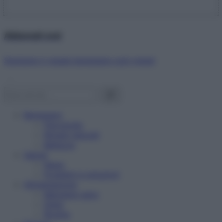
Abbonati ora!
Starbene ti regala benessere ogni mese!
Benessere
Psicologia
Rimedi naturali
Bellezza
Salute
News
Problemi e soluzioni
Alimentazione
Mangiare sano
Diete
Ricette