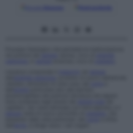
Google
Discover
Fonti preferite
Processo fisiologico che permette la trasformazione
nei polmoni del
sangue
venoso, ricco di
anidride
carbonica
, in
sangue
arterioso, ricco di
ossigeno
.
L’ematosi comprende il
trasporto
nel
sangue
dell’
anidride carbonica
, prodotto di scarto dell’attività
cellulare, attraverso le vene cave, dal
cuore
e
dall’
arteria
polmonare sino alla barriera
alveolocapillare dei polmoni (struttura che separa
l’aria contenuta negli alveoli dai
globuli rossi
dei
capillari). Qui viene eliminata con l’aria espirata, e il
sangue
viene di nuovo arricchito di
ossigeno
, che
passando dalle vene polmonari, dal
cuore
e infine
dall’
aorta
, si dirige verso i vari organi.