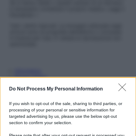
Se si hanno dubbi o quesiti sull’uso di un farmaco
è necessario contattare il proprio medico. Leggi il
Disclaimer »
Tutti i diritti riservati. Le immagini utilizzate negli
articoli sono di proprietà dell’editore o concesse
in licenza per l’uso. È vietata la riproduzione non
autorizzata.
Informativa
Privacy Policy
Cookie Policy
Note Legali
Do Not Process My Personal Information
Preferenze Privacy
If you wish to opt-out of the sale, sharing to third parties, or
processing of your personal or sensitive information for
targeted advertising by us, please use the below opt-out
section to confirm your selection.
Please note that after your opt-out request is processed you