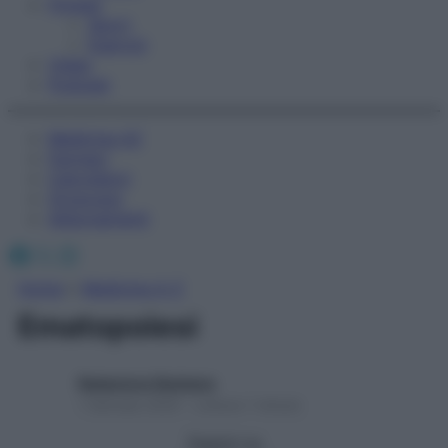
Fitness
Sport
Esercizi
Video
Podcast
Medicina AZ
Farmaci
Calcolatori
Oroscopo
Abbonamenti
Facebook
X
Instagram
Home
»
Medicina A-Z
Ematopoiesi
Redazione Starbene
1 Gennaio 2025 – Lettura 1 minuto
Seguici su