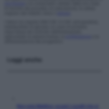
morfologia
e le componenti cellulari della loro linea.
Al termine del processo di maturazione, le cellule
migrano dal midollo verso il
sangue
.
I fattori di crescita (GM-CSF, G-CSF, eritropoietina,
interleuchina-3) giocano un ruolo di primaria
importanza nel controllo dell’ematopoiesi,
assicurando la sopravvivenza, la
proliferazione
e la
differenziazione dei progenitori.
Leggi anche
Non solo Maldive: scopri i coralli che si