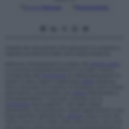
Google
Discover
Fonti preferite
Insieme dei meccanismi che assicurano la continua e
regolare produzione delle varie cellule ematiche.
Nell’uomo l’ematopoiesi è compito del
midollo osseo
e si articola schematicamente in tre stadi. Il primo
corrisponde alla
formazione
di cellule pluripotenti (in
grado di dare origine a qualunque
cellula
ematica),
che si rinnovano di continuo (si dividono cioè in modo
asimmetrico, producendo una
cellula
differenziata e
una pluripotente). Il secondo coincide con la
formazione
dei progenitori, nati dalle cellule
pluripotenti, che producono cellule appartenenti a una
linea specifica (granulocita,
globulo
rosso e così via).
Infine, il terzo è lo stadio della maturazione, nel corso
del quale le cellule acquisiscono progressivamente la