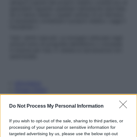
sempre il parere del proprio medico curante e/o di
specialisti riguardo qualsiasi indicazione riportata.
Se si hanno dubbi o quesiti sull’uso di un farmaco
è necessario contattare il proprio medico. Leggi il
Disclaimer »
Tutti i diritti riservati. Le immagini utilizzate negli
articoli sono di proprietà dell’editore o concesse
in licenza per l’uso. È vietata la riproduzione non
autorizzata.
Informativa
Privacy Policy
Cookie Policy
Note Legali
Do Not Process My Personal Information
Preferenze Privacy
If you wish to opt-out of the sale, sharing to third parties, or
processing of your personal or sensitive information for
targeted advertising by us, please use the below opt-out