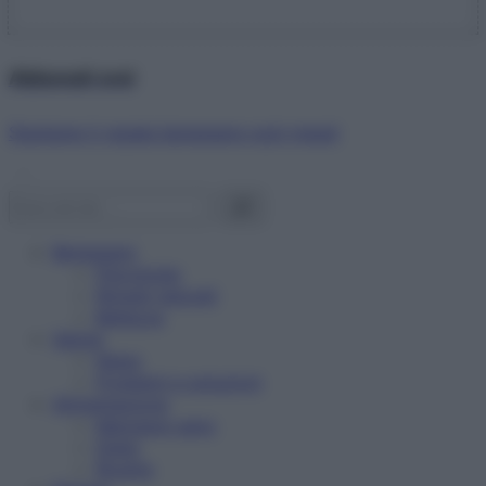
Abbonati ora!
Starbene ti regala benessere ogni mese!
Benessere
Psicologia
Rimedi naturali
Bellezza
Salute
News
Problemi e soluzioni
Alimentazione
Mangiare sano
Diete
Ricette