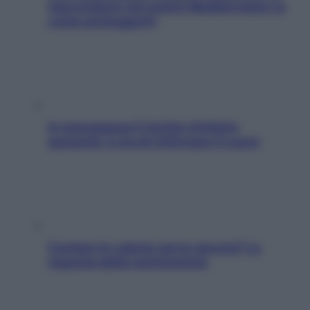
nascondono nel nostro Mediterraneo (e
come proteggerli)
In menopausa il rischio d’infarto
aumenta: è ora di rinforzare il cuore
Contare le calorie serve ancora? La
risposta della nutrizionista