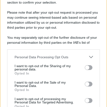
section to confirm your selection.
Please note that after your opt-out request is processed you
may continue seeing interest-based ads based on personal
information utilized by us or personal information disclosed to
third parties prior to your opt-out.
You may separately opt-out of the further disclosure of your
personal information by third parties on the IAB’s list of
downstream participants.
Personal Data Processing Opt Outs
This information may also be disclosed by us to third parties
on the IAB’s List of Downstream Participants that may further
I want to opt-out of the Sharing of my
disclose it to other third parties.
personal data.
Opted In
Please note that this website/app uses one or more Google
services and may gather and store information including but
I want to opt-out of the Sale of my
Personal Data.
not limited to your visit or usage behaviour. You may click to
Opted In
grant or deny consent to Google and its third-party tags to
use your data for below specified purposes in below Google
I want to opt-out of processing my
consent section.
Personal Data for Targeted Advertising.
Opted In