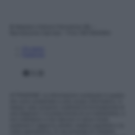
© Belpietro Edizioni Periodiche SRL –
Riproduzione riservata – P.Iva 13673600964
Chi siamo
Pubblicità
Facebook
X
Instagram
ATTENZIONE: Le informazioni contenute in questo
sito sono presentate a solo scopo informativo, in
nessun caso possono costituire la formulazione di
una diagnosi o la prescrizione di un trattamento, e
non intendono e non devono in alcun modo
sostituire il rapporto diretto medico-paziente o la
visita specialistica. Si raccomanda di chiedere