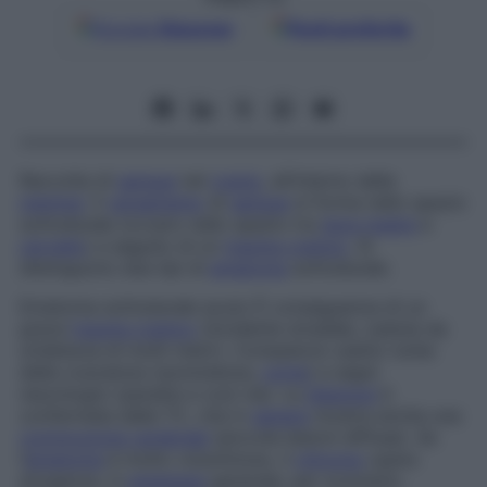
Google
Discover
Fonti preferite
Raccolta di
sangue
nel
cranio
, all’interno delle
meningi
. Il
versamento
di
sangue
si forma nello spazio
sottodurale (ovvero nello spazio tra
dura madre
e
cervello
) a seguito di un
trauma cranico
. Si
distinguono due tipi di
ematoma
sottodurale.
Ematoma sottodurale acuto
È conseguenza di un
grave
trauma cranico
(incidente stradale, caduta da
un’altezza di molti metri). Compaiono subito turbe
della coscienza (sonnolenza,
coma
) e segni
neurologici (paralisi e così via). La
diagnosi
è
confermata dalla TC, che in
genere
mostra anche una
commozione cerebrale
(piccole lesioni diffuse). Se
l’
ematoma
è molto voluminoso, il
chirurgo
opera
d’urgenza, in
anestesia
generale, per svuotarlo.