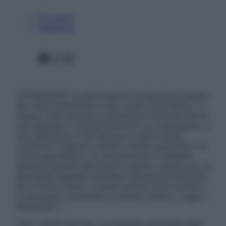
Chi siamo
Pubblicità
Facebook
X
Instagram
ATTENZIONE: Le informazioni contenute in questo
sito sono presentate a solo scopo informativo, in
nessun caso possono costituire la formulazione di
una diagnosi o la prescrizione di un trattamento, e
non intendono e non devono in alcun modo
sostituire il rapporto diretto medico-paziente o la
visita specialistica. Si raccomanda di chiedere
sempre il parere del proprio medico curante e/o di
specialisti riguardo qualsiasi indicazione riportata.
Se si hanno dubbi o quesiti sull’uso di un farmaco
è necessario contattare il proprio medico. Leggi il
Disclaimer »
Tutti i diritti riservati. Le immagini utilizzate negli