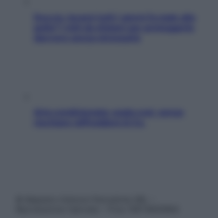
Doccia, lavarsi tutti i giorni fa male alla
pelle? I miti da sfatare per proteggerla
davvero senza stressarla
Aria condizionata: usala così, senza
rischiare raffreddore & Co.
© Belpietro Edizioni Periodiche SRL –
Riproduzione riservata – P.Iva 13673600964