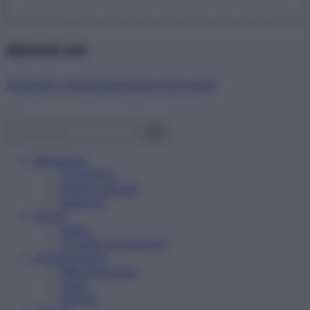
Abbonati ora!
Starbene ti regala benessere ogni mese!
Benessere
Psicologia
Rimedi naturali
Bellezza
Salute
News
Problemi e soluzioni
Alimentazione
Mangiare sano
Diete
Ricette