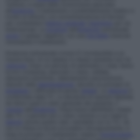
Tuttavia, a causa della commozione associata
all’
ematoma
, il trattamento è preferibilmente medico e
rivolto ai sintomi, con somministrazione di farmaci
per combattere l’
edema cerebrale
(
mannitolo
per via
endovenosa). La
prognosi
dell’
ematoma
sottodurale
acuto
è spesso negativa, con una
mortalità
notevole
nonostante il trattamento.
Ematoma sottodurale cronico
È riconducibile a un
trauma lieve, di cui spesso lo stesso paziente non ha
memoria
. Dopo un periodo di settimane o mesi, fanno
la loro comparsa, associati o meno, cefalee,
alterazioni psichiche, rallentamento psicomotorio,
disturbi della
deambulazione
, talvolta un principio di
emiplegia
o difficoltà di parola (
afasia
). La
diagnosi
è
confermata dalla TC. La decisione di operare dipende
da fattori quali lo stato generale del paziente, il
volume
dell’
ematoma
, l’importanza dell’effetto massa
alla TC, il periodo più o meno recente a cui risale la
lesione
(anche questo dato valutabile con la TC). Se
non si ritiene di dover procedere chirurgicamente, in
linea di principio il trattamento medico (
monitoraggio
,