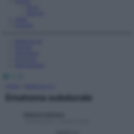
Fitness
Sport
Esercizi
Video
Podcast
Medicina AZ
Farmaci
Calcolatori
Oroscopo
Abbonamenti
Facebook
X
Instagram
Home
»
Medicina A-Z
Ematoma subdurale
Redazione Starbene
1 Gennaio 2025 – Lettura 2 minuti
Seguici su