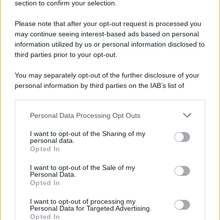
section to confirm your selection.
Please note that after your opt-out request is processed you
may continue seeing interest-based ads based on personal
information utilized by us or personal information disclosed to
third parties prior to your opt-out.
You may separately opt-out of the further disclosure of your
personal information by third parties on the IAB’s list of
downstream participants.
Personal Data Processing Opt Outs
This information may also be disclosed by us to third parties
on the IAB’s List of Downstream Participants that may further
I want to opt-out of the Sharing of my
disclose it to other third parties.
personal data.
Opted In
Please note that this website/app uses one or more Google
services and may gather and store information including but
I want to opt-out of the Sale of my
Personal Data.
not limited to your visit or usage behaviour. You may click to
Opted In
grant or deny consent to Google and its third-party tags to
use your data for below specified purposes in below Google
I want to opt-out of processing my
consent section.
Personal Data for Targeted Advertising.
Opted In