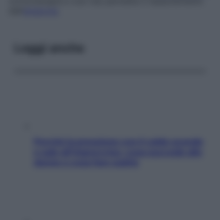
corticoterapia e così via) permette il riassorbimento
dell’
ematoma
.
Leggi anche
Perché la pressione con il caldo scende
e sale all’improvviso: cosa succede alle
donne e cosa fare subito