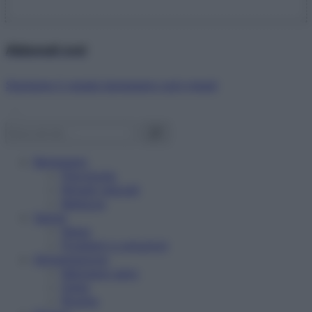
Abbonati ora!
Starbene ti regala benessere ogni mese!
Benessere
Psicologia
Rimedi naturali
Bellezza
Salute
News
Problemi e soluzioni
Alimentazione
Mangiare sano
Diete
Ricette