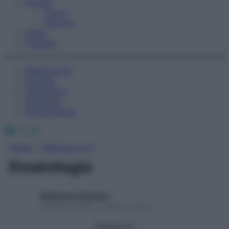
Fitness
Sport
Esercizi
Video
Podcast
Medicina AZ
Farmaci
Calcolatori
Oroscopo
Abbonamenti
Facebook
X
Instagram
Home
»
Medicina A-Z
Ematologia
Redazione Starbene
1 Gennaio 2025 – Lettura 2 minuti
Seguici su