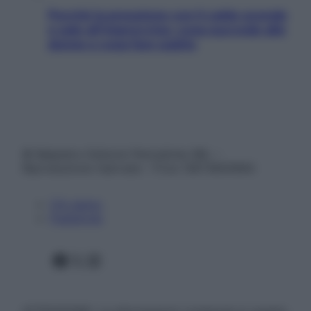
Perché la pressione con il caldo scende
e sale all’improvviso: cosa succede alle
donne e cosa fare subito
© Belpietro Edizioni Periodiche SRL –
Riproduzione riservata – P.Iva 13673600964
Chi siamo
Pubblicità
Facebook
X
Instagram