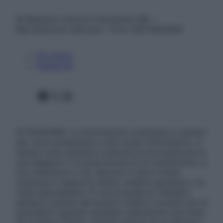
© Belpietro Edizioni Periodiche SRL –
Riproduzione riservata – P.Iva 13673600964
Chi siamo
Pubblicità
Facebook
X
Instagram
ATTENZIONE: Le informazioni contenute in questo
sito sono presentate a solo scopo informativo, in
nessun caso possono costituire la formulazione di
una diagnosi o la prescrizione di un trattamento, e
non intendono e non devono in alcun modo
sostituire il rapporto diretto medico-paziente o la
visita specialistica. Si raccomanda di chiedere
sempre il parere del proprio medico curante e/o di
specialisti riguardo qualsiasi indicazione riportata.
Se si hanno dubbi o quesiti sull’uso di un farmaco