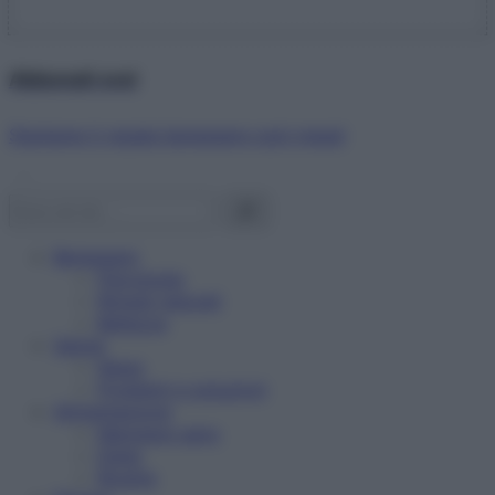
Abbonati ora!
Starbene ti regala benessere ogni mese!
Benessere
Psicologia
Rimedi naturali
Bellezza
Salute
News
Problemi e soluzioni
Alimentazione
Mangiare sano
Diete
Ricette