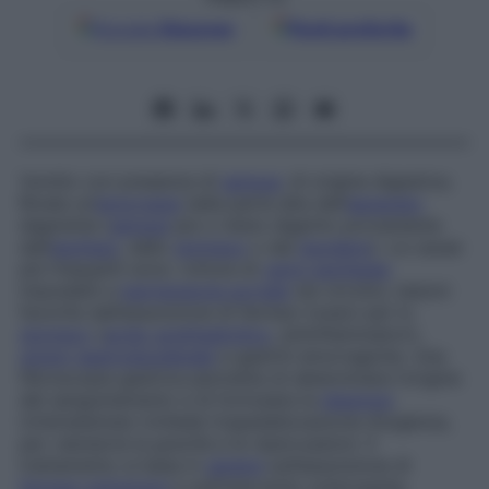
Google
Discover
Fonti preferite
Vomito con presenza di
sangue
, di origine digestiva.
Rivela un’
emorragia
nella parte alta dell’
apparato
digerente (
sangue
più o meno digerito proveniente
dall’
esofago
, dallo
stomaco
o dal
duodeno
). Le cause
più frequenti sono: rottura di
varici esofagee
imputabili a
ipertensione portale
nei cirrotici, lesioni
favorite dall’assunzione di farmaci tossici per lo
stomaco
(
acido acetilsalicilico
, antinfiammatori),
ulcera
gastroduodenale
e gastriti emorragiche. Una
fibroscopia gastrica permette di determinare l’origine
del sanguinamento e di formulare la
diagnosi
.
Un’ematemesi richiede l’ospedalizzazione d’urgenza,
per valutarne la gravità e le ripercussioni. Il
trattamento si basa in
genere
sull’assunzione di
farmaci antiulcera
e sull’intervento sclerosante,