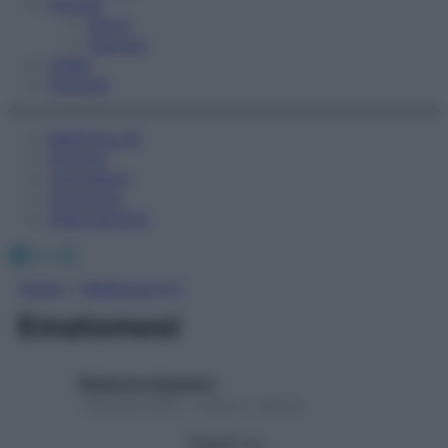
Fitness
Sport
Esercizi
Video
Podcast
Medicina AZ
Farmaci
Calcolatori
Oroscopo
Abbonamenti
Facebook
X
Instagram
Home
»
Medicina A-Z
Ematemesi
Redazione Starbene
1 Gennaio 2025 – Lettura 1 minuto
Seguici su