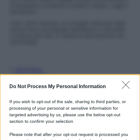
è necessario contattare il proprio medico. Leggi il
Disclaimer »
Tutti i diritti riservati. Le immagini utilizzate negli
articoli sono di proprietà dell’editore o concesse
in licenza per l’uso. È vietata la riproduzione non
autorizzata.
Informativa
Privacy Policy
Cookie Policy
Do Not Process My Personal Information
Note Legali
Preferenze Privacy
If you wish to opt-out of the sale, sharing to third parties, or
processing of your personal or sensitive information for
targeted advertising by us, please use the below opt-out
section to confirm your selection.
Please note that after your opt-out request is processed you