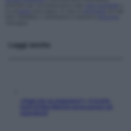
praticato per via endoscopica sulle
varici esofagee
o
su un’
ulcera
emorragica. In caso di
emorragia
non del
tutto debellata o recidivante si impone la
soluzione
chirurgica.
Leggi anche
«Oggi che se magnamo?»: 4 ricette
facili di Max Mariola senza pesare gli
ingredienti