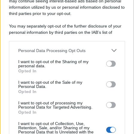
may continue seeing interest-based ads based on personal
information utilized by us or personal information disclosed to
third parties prior to your opt-out.
You may separately opt-out of the further disclosure of your
personal information by third parties on the IAB’s list of
downstream participants.
Personal Data Processing Opt Outs
This information may also be disclosed by us to third parties
on the IAB’s List of Downstream Participants that may further
I want to opt-out of the Sharing of my
disclose it to other third parties.
personal data.
Opted In
Please note that this website/app uses one or more Google
services and may gather and store information including but
I want to opt-out of the Sale of my
Personal Data.
not limited to your visit or usage behaviour. You may click to
Opted In
grant or deny consent to Google and its third-party tags to
use your data for below specified purposes in below Google
I want to opt-out of processing my
consent section.
Personal Data for Targeted Advertising.
Opted In
I want to opt-out of Collection, Use,
Retention, Sale, and/or Sharing of my
Personal Data that Is Unrelated with the