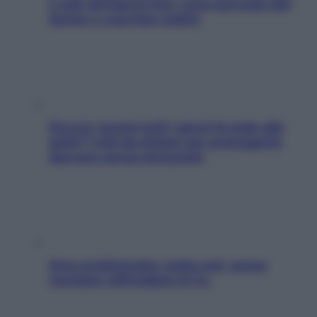
e sale all’improvviso: cosa succede alle
donne e cosa fare subito
Doccia, lavarsi tutti i giorni fa male alla
pelle? I miti da sfatare per proteggerla
davvero senza stressarla
Aria condizionata: usala così, senza
rischiare raffreddore & Co.