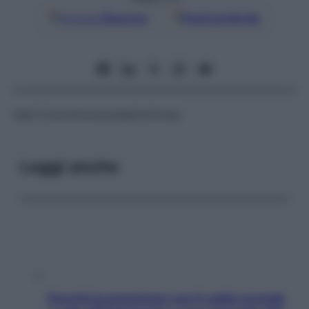
Google
Discover
Fonti preferite
Vedi
Controimmunoelettroforesi
Leggi anche
Perché la pressione con il caldo scende