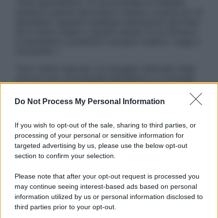
visita specialistica. Si raccomanda di chiedere
sempre il parere del proprio medico curante e/o di
specialisti riguardo qualsiasi indicazione riportata.
Se si hanno dubbi o quesiti sull’uso di un farmaco
è necessario contattare il proprio medico. Leggi il
Disclaimer »
Tutti i diritti riservati. Le immagini utilizzate negli
articoli sono di proprietà dell’editore o concesse
in licenza per l’uso. È vietata la riproduzione non
autorizzata.
Do Not Process My Personal Information
If you wish to opt-out of the sale, sharing to third parties, or
processing of your personal or sensitive information for
Informativa
targeted advertising by us, please use the below opt-out
Privacy Policy
section to confirm your selection.
Cookie Policy
Note Legali
Please note that after your opt-out request is processed you
Preferenze Privacy
may continue seeing interest-based ads based on personal
information utilized by us or personal information disclosed to
third parties prior to your opt-out.