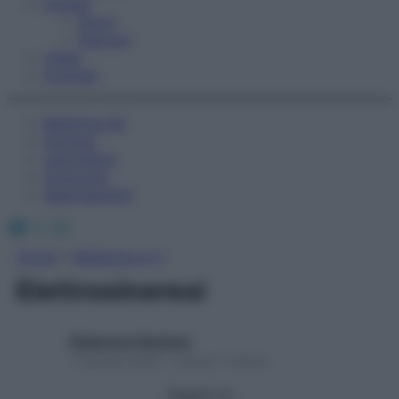
Fitness
Sport
Esercizi
Video
Podcast
Medicina AZ
Farmaci
Calcolatori
Oroscopo
Abbonamenti
Facebook
X
Instagram
Home
»
Medicina A-Z
Elettrosineresi
Redazione Starbene
1 Gennaio 2025 – Lettura 1 minuto
Seguici su