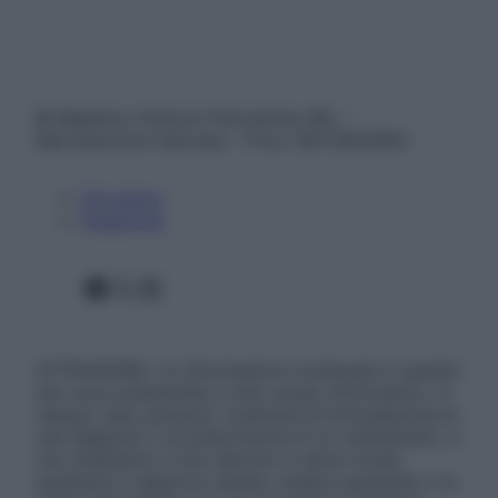
© Belpietro Edizioni Periodiche SRL –
Riproduzione riservata – P.Iva 13673600964
Chi siamo
Pubblicità
Facebook
X
Instagram
ATTENZIONE: Le informazioni contenute in questo
sito sono presentate a solo scopo informativo, in
nessun caso possono costituire la formulazione di
una diagnosi o la prescrizione di un trattamento, e
non intendono e non devono in alcun modo
sostituire il rapporto diretto medico-paziente o la