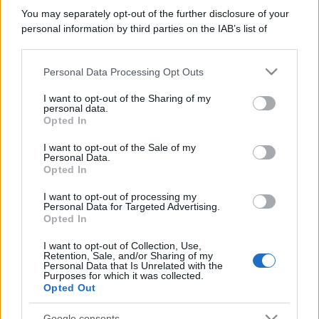
You may separately opt-out of the further disclosure of your
personal information by third parties on the IAB’s list of
downstream participants.
Personal Data Processing Opt Outs
This information may also be disclosed by us to third parties
on the IAB’s List of Downstream Participants that may further
I want to opt-out of the Sharing of my
disclose it to other third parties.
personal data.
Opted In
Please note that this website/app uses one or more Google
services and may gather and store information including but
I want to opt-out of the Sale of my
Personal Data.
not limited to your visit or usage behaviour. You may click to
Opted In
grant or deny consent to Google and its third-party tags to
use your data for below specified purposes in below Google
I want to opt-out of processing my
consent section.
Personal Data for Targeted Advertising.
Opted In
I want to opt-out of Collection, Use,
Retention, Sale, and/or Sharing of my
Personal Data that Is Unrelated with the
Purposes for which it was collected.
Opted Out
Google consents