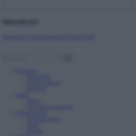
Abbonati ora!
Starbene ti regala benessere ogni mese!
Benessere
Psicologia
Rimedi naturali
Bellezza
Salute
News
Problemi e soluzioni
Alimentazione
Mangiare sano
Diete
Ricette