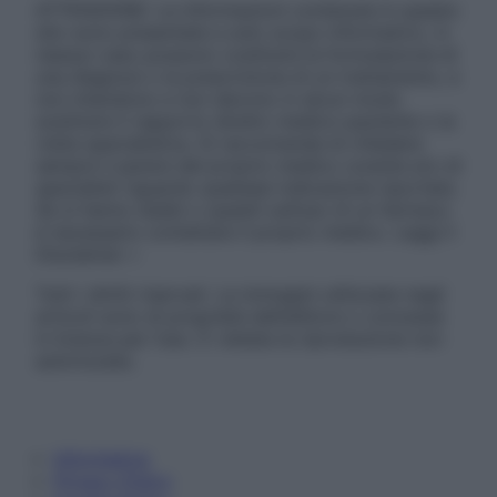
ATTENZIONE: Le informazioni contenute in questo
sito sono presentate a solo scopo informativo, in
nessun caso possono costituire la formulazione di
una diagnosi o la prescrizione di un trattamento, e
non intendono e non devono in alcun modo
sostituire il rapporto diretto medico-paziente o la
visita specialistica. Si raccomanda di chiedere
sempre il parere del proprio medico curante e/o di
specialisti riguardo qualsiasi indicazione riportata.
Se si hanno dubbi o quesiti sull’uso di un farmaco
è necessario contattare il proprio medico. Leggi il
Disclaimer »
Tutti i diritti riservati. Le immagini utilizzate negli
articoli sono di proprietà dell’editore o concesse
in licenza per l’uso. È vietata la riproduzione non
autorizzata.
Informativa
Privacy Policy