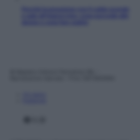
Perché la pressione con il caldo scende
e sale all’improvviso: cosa succede alle
donne e cosa fare subito
© Belpietro Edizioni Periodiche SRL –
Riproduzione riservata – P.Iva 13673600964
Chi siamo
Pubblicità
Facebook
X
Instagram