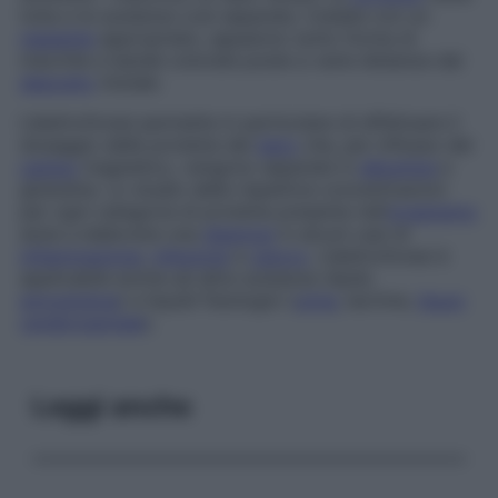
tolta e le sostanze così separate, rivelate con un
reagente
appropriato, appaiono sotto forma di
macchie e bande colorate poste a varie distanze dal
deposito
iniziale.
L’elettroforesi permette in particolare di effettuare il
dosaggio delle proteine del
siero
che, per influsso del
campo
magnetico, vengono separate in
albumina
e
globuline. Lo studio delle rispettive concentrazioni
per ogni categoria di proteine presente nell’
organismo
aiuta a elaborare una
diagnosi
in alcuni casi di
infiammazione
,
infezione
e
cancro
. L’elettroforesi è
applicabile anche ad altre sostanze (lipidi,
emoglobina
) e liquidi fisiologici (
urina
, lacrime,
liquor
cerebrospinale
).
Leggi anche