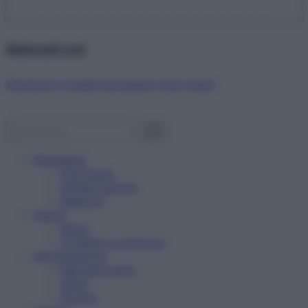
Abbonati ora!
Starbene ti regala benessere ogni mese!
Benessere
Psicologia
Rimedi naturali
Bellezza
Salute
News
Problemi e soluzioni
Alimentazione
Mangiare sano
Diete
Ricette