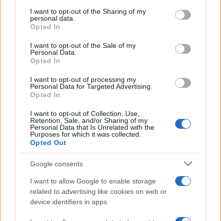
on the IAB’s List of Downstream Participants that may further
I want to opt-out of the Sharing of my
disclose it to other third parties.
personal data.
Opted In
Please note that this website/app uses one or more Google
services and may gather and store information including but
I want to opt-out of the Sale of my
Personal Data.
not limited to your visit or usage behaviour. You may click to
Opted In
grant or deny consent to Google and its third-party tags to
use your data for below specified purposes in below Google
I want to opt-out of processing my
consent section.
Personal Data for Targeted Advertising.
Opted In
I want to opt-out of Collection, Use,
Retention, Sale, and/or Sharing of my
Personal Data that Is Unrelated with the
Purposes for which it was collected.
Opted Out
Google consents
I want to allow Google to enable storage
related to advertising like cookies on web or
device identifiers in apps.