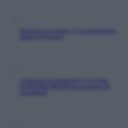
Sicurezza al volante: i 5 consigli dell’ex
pilota di Formula 1
«Oggi che se magnamo?»: 4 ricette
facili di Max Mariola senza pesare gli
ingredienti