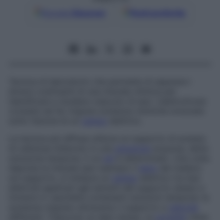
Google
Discover
Fonti preferite
Tecnica di laboratorio che permette di separare i
diversi costituenti di una miscela chimica per
identificare e studiare ciascuno di essi. L’elettroforesi
consiste nel far migrare sostanze chimiche ionizzate
sotto l’azione di un
campo
elettrico.
La tecnica più diffusa utilizza un supporto di acetato
di cellulosa imbevuto in una
soluzione
acquosa, detta
soluzione tampone
, il cui
pH
è determinato. Una volta
deposta la miscela (per esempio il
siero
del malato)
sul supporto, si instaura un
campo
elettrico tra due
elettrodi applicati agli estremi del supporto stesso e
immersi in vaschette contenenti soluzioni tampone: le
sostanze migrano attraverso il supporto a
velocità
differenti. Trascorso un dato tempo, la
corrente
viene