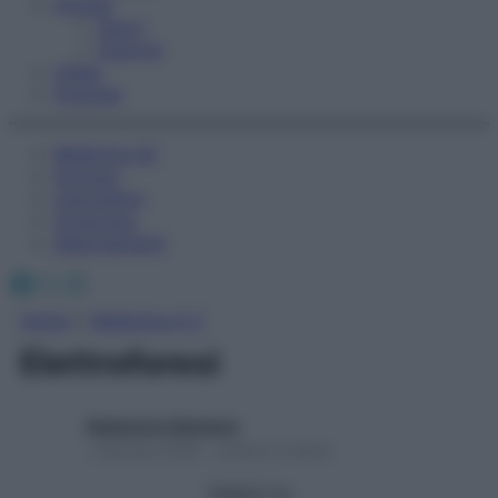
Fitness
Sport
Esercizi
Video
Podcast
Medicina AZ
Farmaci
Calcolatori
Oroscopo
Abbonamenti
Facebook
X
Instagram
Home
»
Medicina A-Z
Elettroforesi
Redazione Starbene
1 Gennaio 2025 – Lettura 2 minuti
Seguici su