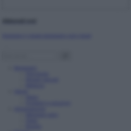
Abbonati ora!
Starbene ti regala benessere ogni mese!
Benessere
Psicologia
Rimedi naturali
Bellezza
Salute
News
Problemi e soluzioni
Alimentazione
Mangiare sano
Diete
Ricette