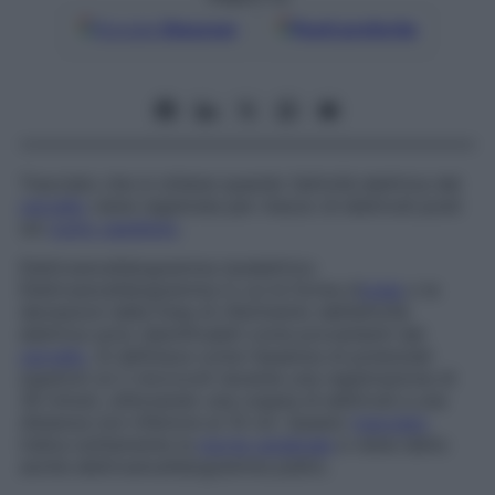
Google
Discover
Fonti preferite
Tracciato che si ottiene quando l’attività elettrica del
cervello
viene registrata per mezzo di elettrodi posti
sul
cuoio capelluto
.
Elettroencefalogramma isoelettrico
Elettroencefalogramma in cui le forme d’
onda
o le
deviazioni dalla linea di riferimento dell’attività
elettrica sono identificabili come provenienti dal
cervello
. Si definisce come l’assenza di potenziali
superiori ai 2 microvolt durante una registrazione di
30 minuti, utilizzando una coppia di elettrodi a una
distanza non inferiore ai 10 cm. Questo
tracciato
indica solitamente la
morte cerebrale
e viene detto
anche
elettroencefalogramma piatto
.