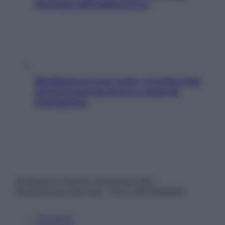
rischiare raffreddore & Co.
Mindfulness tra le vette: a Cortina due
giorni lontani da stress e ansia da
smartphone
© Belpietro Edizioni Periodiche SRL –
Riproduzione riservata – P.Iva 13673600964
Chi siamo