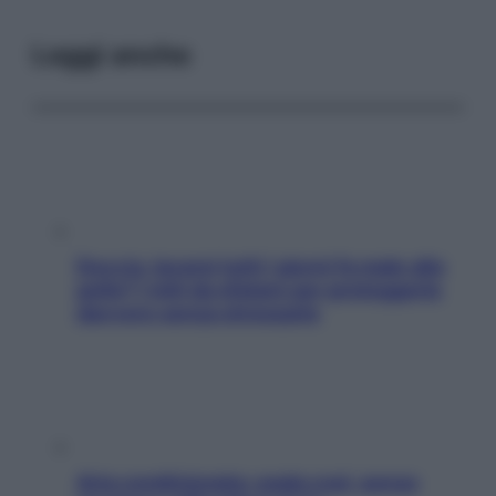
Leggi anche
Doccia, lavarsi tutti i giorni fa male alla
pelle? I miti da sfatare per proteggerla
davvero senza stressarla
Aria condizionata: usala così, senza