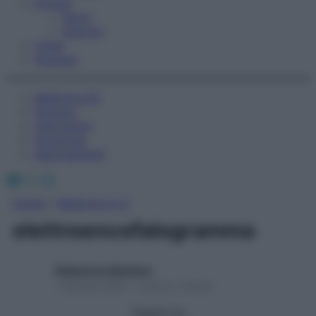
Fitness
Sport
Esercizi
Video
Podcast
Medicina AZ
Farmaci
Calcolatori
Oroscopo
Abbonamenti
Facebook
X
Instagram
Home
»
Medicina A-Z
elettroencefalogramma
Redazione Starbene
1 Gennaio 2025 – Lettura 1 minuto
Seguici su