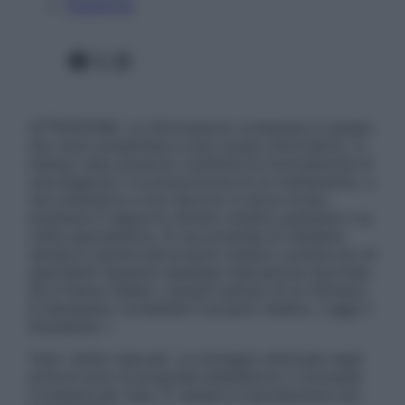
Pubblicità
Facebook
X
Instagram
ATTENZIONE: Le informazioni contenute in questo
sito sono presentate a solo scopo informativo, in
nessun caso possono costituire la formulazione di
una diagnosi o la prescrizione di un trattamento, e
non intendono e non devono in alcun modo
sostituire il rapporto diretto medico-paziente o la
visita specialistica. Si raccomanda di chiedere
sempre il parere del proprio medico curante e/o di
specialisti riguardo qualsiasi indicazione riportata.
Se si hanno dubbi o quesiti sull’uso di un farmaco
è necessario contattare il proprio medico. Leggi il
Disclaimer »
Tutti i diritti riservati. Le immagini utilizzate negli
articoli sono di proprietà dell’editore o concesse
in licenza per l’uso. È vietata la riproduzione non