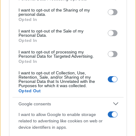
on the IAB’s List of Downstream Participants that may further
I want to opt-out of the Sharing of my
disclose it to other third parties.
personal data.
Opted In
Please note that this website/app uses one or more Google
services and may gather and store information including but
I want to opt-out of the Sale of my
Personal Data.
not limited to your visit or usage behaviour. You may click to
Opted In
grant or deny consent to Google and its third-party tags to
use your data for below specified purposes in below Google
I want to opt-out of processing my
consent section.
Personal Data for Targeted Advertising.
Opted In
I want to opt-out of Collection, Use,
Retention, Sale, and/or Sharing of my
Personal Data that Is Unrelated with the
Purposes for which it was collected.
Opted Out
Google consents
I want to allow Google to enable storage
related to advertising like cookies on web or
device identifiers in apps.