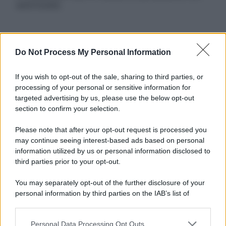
autorizzata.
Informativa
Do Not Process My Personal Information
Privacy Policy
Cookie Policy
If you wish to opt-out of the sale, sharing to third parties, or
Note Legali
processing of your personal or sensitive information for
Preferenze Privacy
targeted advertising by us, please use the below opt-out
section to confirm your selection.
Please note that after your opt-out request is processed you
may continue seeing interest-based ads based on personal
information utilized by us or personal information disclosed to
third parties prior to your opt-out.
You may separately opt-out of the further disclosure of your
personal information by third parties on the IAB’s list of
downstream participants.
Personal Data Processing Opt Outs
This information may also be disclosed by us to third parties