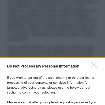
una diagnosi o la prescrizione di un trattamento, e
non intendono e non devono in alcun modo
sostituire il rapporto diretto medico-paziente o la
visita specialistica. Si raccomanda di chiedere
sempre il parere del proprio medico curante e/o di
specialisti riguardo qualsiasi indicazione riportata.
Se si hanno dubbi o quesiti sull’uso di un farmaco
è necessario contattare il proprio medico. Leggi il
Disclaimer »
Tutti i diritti riservati. Le immagini utilizzate negli
articoli sono di proprietà dell’editore o concesse
in licenza per l’uso. È vietata la riproduzione non
autorizzata.
Do Not Process My Personal Information
If you wish to opt-out of the sale, sharing to third parties, or
Informativa
processing of your personal or sensitive information for
Privacy Policy
targeted advertising by us, please use the below opt-out
Cookie Policy
section to confirm your selection.
Note Legali
Preferenze Privacy
Please note that after your opt-out request is processed you