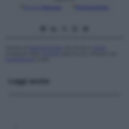
Google
Discover
Fonti preferite
Tecnica di
elettrochirurgia
che sfrutta il
calore
sviluppato dalla
corrente
elettrica per ottenere una
coagulazione
locale.
Leggi anche