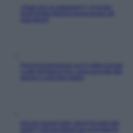
«Oggi che se magnamo?»: 4 ricette
facili di Max Mariola senza pesare gli
ingredienti
Perché la pressione con il caldo scende
e sale all’improvviso: cosa succede alle
donne e cosa fare subito
Doccia, lavarsi tutti i giorni fa male alla
pelle? I miti da sfatare per proteggerla