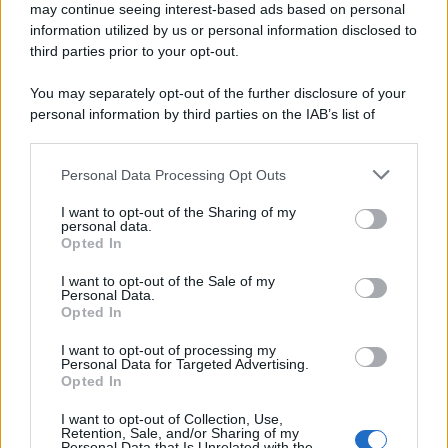
may continue seeing interest-based ads based on personal
information utilized by us or personal information disclosed to
third parties prior to your opt-out.
You may separately opt-out of the further disclosure of your
personal information by third parties on the IAB’s list of
downstream participants.
Personal Data Processing Opt Outs
This information may also be disclosed by us to third parties
on the IAB’s List of Downstream Participants that may further
I want to opt-out of the Sharing of my
disclose it to other third parties.
personal data.
Opted In
Please note that this website/app uses one or more Google
services and may gather and store information including but
I want to opt-out of the Sale of my
Personal Data.
not limited to your visit or usage behaviour. You may click to
Opted In
grant or deny consent to Google and its third-party tags to
use your data for below specified purposes in below Google
I want to opt-out of processing my
consent section.
Personal Data for Targeted Advertising.
Opted In
I want to opt-out of Collection, Use,
Retention, Sale, and/or Sharing of my
Personal Data that Is Unrelated with the