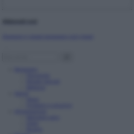
Abbonati ora!
Starbene ti regala benessere ogni mese!
Benessere
Psicologia
Rimedi naturali
Bellezza
Salute
News
Problemi e soluzioni
Alimentazione
Mangiare sano
Diete
Ricette