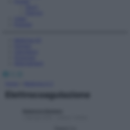
Fitness
Sport
Esercizi
Video
Podcast
Medicina AZ
Farmaci
Calcolatori
Oroscopo
Abbonamenti
Facebook
X
Instagram
Home
»
Medicina A-Z
Elettrocoagulazione
Redazione Starbene
1 Gennaio 2025 – Lettura 1 minuto
Seguici su