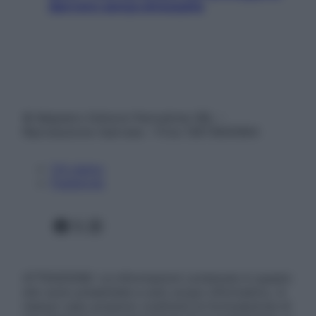
davvero senza stressarla
© Belpietro Edizioni Periodiche SRL –
Riproduzione riservata – P.Iva 13673600964
Chi siamo
Pubblicità
Facebook
X
Instagram
ATTENZIONE: Le informazioni contenute in questo
sito sono presentate a solo scopo informativo, in
nessun caso possono costituire la formulazione di