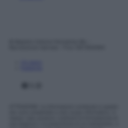
© Belpietro Edizioni Periodiche SRL –
Riproduzione riservata – P.Iva 13673600964
Chi siamo
Pubblicità
Facebook
X
Instagram
ATTENZIONE: Le informazioni contenute in questo
sito sono presentate a solo scopo informativo, in
nessun caso possono costituire la formulazione di
una diagnosi o la prescrizione di un trattamento, e