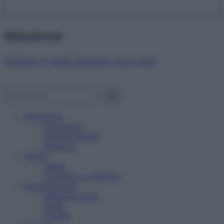
Abbonati ora!
Starbene ti regala benessere ogni mese!
Benessere
Psicologia
Rimedi naturali
Bellezza
Salute
News
Problemi e soluzioni
Alimentazione
Mangiare sano
Diete
Ricette