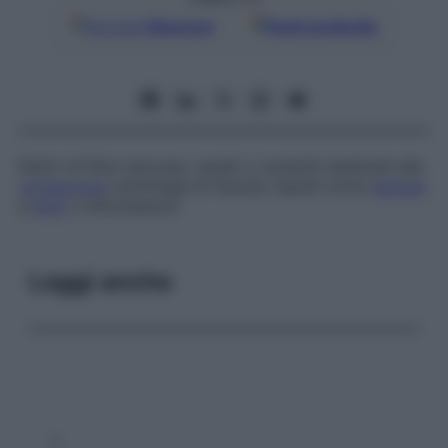
Google
Discover
Fonti preferite
Detto di fibre nervose, canali o condotti destinati alla
conduzione
centrifuga di impulsi, liquidi come
sangue
e
linfa
o informazioni.
Leggi anche