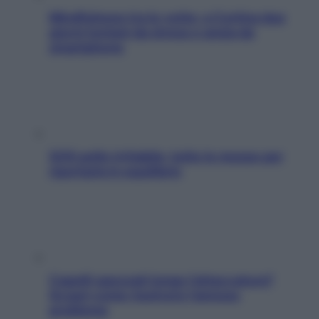
Mindfulness tra le vette: a Cortina due
giorni lontani da stress e ansia da
smartphone
SOS pelle irritabile: tutte le mosse per
riportarla in equilibrio
Capelli spezzati lungo l’attaccatura?
Scopri come risolvere l’annoso
problema