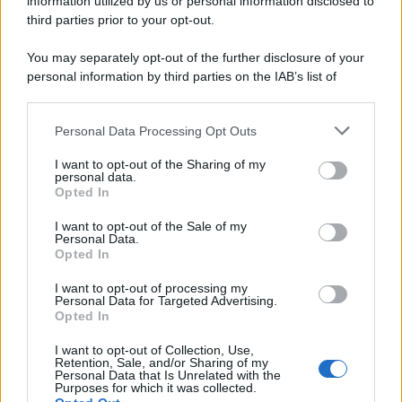
information utilized by us or personal information disclosed to
third parties prior to your opt-out.
You may separately opt-out of the further disclosure of your
personal information by third parties on the IAB’s list of
downstream participants.
Personal Data Processing Opt Outs
This information may also be disclosed by us to third parties
on the IAB’s List of Downstream Participants that may further
I want to opt-out of the Sharing of my
disclose it to other third parties.
personal data.
Opted In
Please note that this website/app uses one or more Google
services and may gather and store information including but
I want to opt-out of the Sale of my
Personal Data.
not limited to your visit or usage behaviour. You may click to
Opted In
grant or deny consent to Google and its third-party tags to
use your data for below specified purposes in below Google
I want to opt-out of processing my
consent section.
Personal Data for Targeted Advertising.
Opted In
I want to opt-out of Collection, Use,
Retention, Sale, and/or Sharing of my
Personal Data that Is Unrelated with the
Purposes for which it was collected.