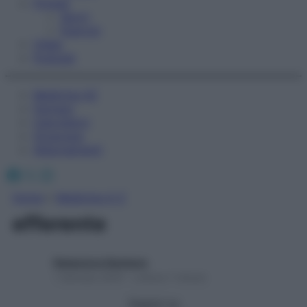
Fitness
Sport
Esercizi
Video
Podcast
Medicina AZ
Farmaci
Calcolatori
Oroscopo
Abbonamenti
Facebook
X
Instagram
Home
»
Medicina A-Z
efferente
Redazione Starbene
1 Gennaio 2025 – Lettura 1 minuto
Seguici su