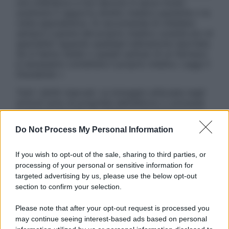
non intendono e non devono in alcun modo
sostituire il rapporto diretto medico-paziente o la
visita specialistica. Si raccomanda di chiedere
sempre il parere del proprio medico curante e/o di
specialisti riguardo qualsiasi indicazione riportata.
Se si hanno dubbi o quesiti sull’uso di un farmaco
è necessario contattare il proprio medico. Leggi il
Disclaimer »
Tutti i diritti riservati. Le immagini utilizzate negli
articoli sono di proprietà dell’editore o concesse
in licenza per l’uso. È vietata la riproduzione non
autorizzata.
Do Not Process My Personal Information
If you wish to opt-out of the sale, sharing to third parties, or
processing of your personal or sensitive information for
Informativa
targeted advertising by us, please use the below opt-out
Privacy Policy
section to confirm your selection.
Cookie Policy
Note Legali
Please note that after your opt-out request is processed you
Preferenze Privacy
may continue seeing interest-based ads based on personal