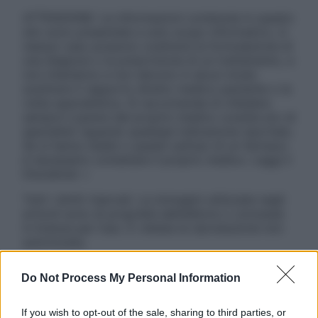
ATTENZIONE: Le informazioni contenute in questo
sito sono presentate a solo scopo informativo, in
nessun caso possono costituire la formulazione di
una diagnosi o la prescrizione di un trattamento, e
non intendono e non devono in alcun modo
sostituire il rapporto diretto medico-paziente o la
visita specialistica. Si raccomanda di chiedere
sempre il parere del proprio medico curante e/o di
specialisti riguardo qualsiasi indicazione riportata.
Se si hanno dubbi o quesiti sull’uso di un farmaco
è necessario contattare il proprio medico. Leggi il
Disclaimer »
Tutti i diritti riservati. Le immagini utilizzate negli
articoli sono di proprietà dell’editore o concesse
in licenza per l’uso. È vietata la riproduzione non
autorizzata.
Do Not Process My Personal Information
Informativa
If you wish to opt-out of the sale, sharing to third parties, or