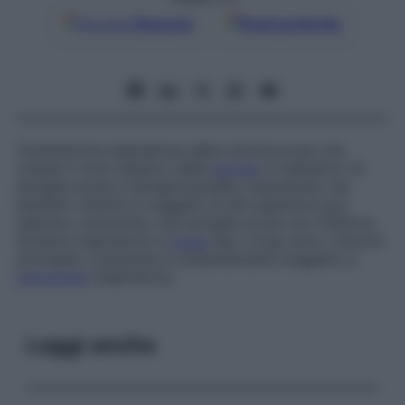
Google
Discover
Fonti preferite
Tumefazione edematosa della sottomucosa che
riveste il cono elastico della
laringe
; è indicativo di
laringite acute e laringotracheite, soprattutto nei
bambini, mentre in soggetti di età superiore può
indicare, raramente, una laringite acuta non infettiva.
Stridore inspiratorio e
tosse
tipo
croup
sono i sintomi
principali; il paziente è costantemente soggetto a
ostruzione
respiratoria.
Leggi anche