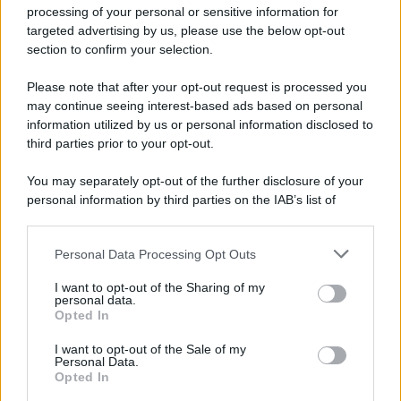
Privacy Policy
processing of your personal or sensitive information for
Cookie Policy
targeted advertising by us, please use the below opt-out
Note Legali
section to confirm your selection.
Preferenze Privacy
Please note that after your opt-out request is processed you
may continue seeing interest-based ads based on personal
information utilized by us or personal information disclosed to
third parties prior to your opt-out.
You may separately opt-out of the further disclosure of your
personal information by third parties on the IAB’s list of
downstream participants.
Personal Data Processing Opt Outs
This information may also be disclosed by us to third parties
on the IAB’s List of Downstream Participants that may further
I want to opt-out of the Sharing of my
disclose it to other third parties.
personal data.
Opted In
Please note that this website/app uses one or more Google
services and may gather and store information including but
I want to opt-out of the Sale of my
Personal Data.
not limited to your visit or usage behaviour. You may click to
Opted In
grant or deny consent to Google and its third-party tags to
use your data for below specified purposes in below Google