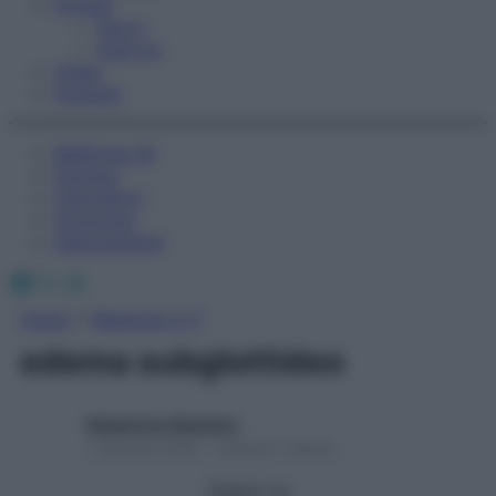
Fitness
Sport
Esercizi
Video
Podcast
Medicina AZ
Farmaci
Calcolatori
Oroscopo
Abbonamenti
Facebook
X
Instagram
Home
»
Medicina A-Z
edema subglottideo
Redazione Starbene
1 Gennaio 2025 – Lettura 1 minuto
Seguici su