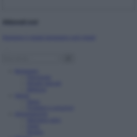
Abbonati ora!
Starbene ti regala benessere ogni mese!
Benessere
Psicologia
Rimedi naturali
Bellezza
Salute
News
Problemi e soluzioni
Alimentazione
Mangiare sano
Diete
Ricette