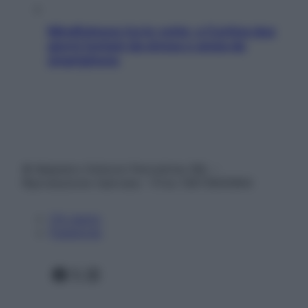
Mindfulness tra le vette: a Cortina due
giorni lontani da stress e ansia da
smartphone
© Belpietro Edizioni Periodiche SRL –
Riproduzione riservata – P.Iva 13673600964
Chi siamo
Pubblicità
Facebook
X
Instagram