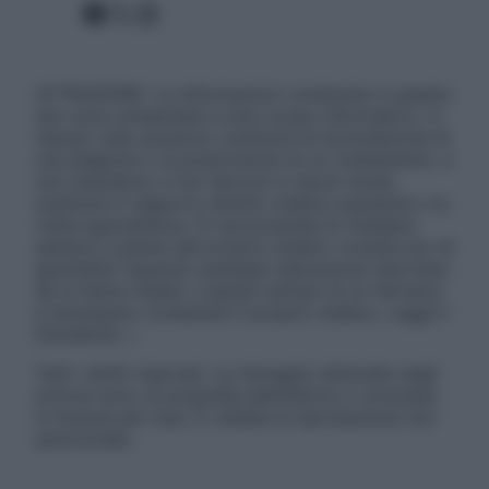
Facebook
X
Instagram
ATTENZIONE: Le informazioni contenute in questo
sito sono presentate a solo scopo informativo, in
nessun caso possono costituire la formulazione di
una diagnosi o la prescrizione di un trattamento, e
non intendono e non devono in alcun modo
sostituire il rapporto diretto medico-paziente o la
visita specialistica. Si raccomanda di chiedere
sempre il parere del proprio medico curante e/o di
specialisti riguardo qualsiasi indicazione riportata.
Se si hanno dubbi o quesiti sull’uso di un farmaco
è necessario contattare il proprio medico. Leggi il
Disclaimer »
Tutti i diritti riservati. Le immagini utilizzate negli
articoli sono di proprietà dell’editore o concesse
in licenza per l’uso. È vietata la riproduzione non
autorizzata.