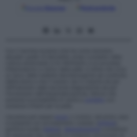
Google
Discover
Fonti preferite
Con il termine
eczema
(che ha come sinonimo
abusato quello di
dermatite
, preso a prestito dalla
cultura americana) si fa riferimento a un processo
infiammatorio a carico della pelle: si stima che circa
un terzo delle malattie dermatologiche sia costituita
dall’eczema e che il numero sia in crescita sia per
l’affinamento delle tecniche diagnostiche sia per
l’incremento dell’industrializzazione, fattore che
aumenta la probabilità di venire a
contatto
con
sostanze irritanti per la pelle.
L’eczema può essere
acuto
o cronico: nel primo caso
si presenta con arrossamento cutaneo (
eritema
),
gonfiore locale (
edema
),
desquamazione
e presenza
di vescicole che, quando si rompono, provocano la