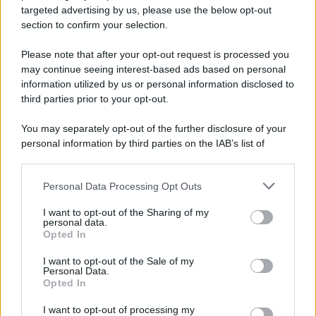
targeted advertising by us, please use the below opt-out
section to confirm your selection.
Please note that after your opt-out request is processed you
may continue seeing interest-based ads based on personal
information utilized by us or personal information disclosed to
third parties prior to your opt-out.
You may separately opt-out of the further disclosure of your
personal information by third parties on the IAB’s list of
downstream participants.
Personal Data Processing Opt Outs
This information may also be disclosed by us to third parties
on the IAB’s List of Downstream Participants that may further
I want to opt-out of the Sharing of my
disclose it to other third parties.
personal data.
Opted In
Please note that this website/app uses one or more Google
services and may gather and store information including but
I want to opt-out of the Sale of my
Personal Data.
not limited to your visit or usage behaviour. You may click to
Opted In
grant or deny consent to Google and its third-party tags to
use your data for below specified purposes in below Google
I want to opt-out of processing my