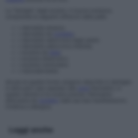
La “famiglia” degli eczemi, in buona sostanza,
comprende le seguenti affezioni della pelle:
▪
dermatite atopica;
▪
dermatite da
contatto
;
▪
dermatite seborroica degli adulti;
▪
dermatite seborroica infantile;
▪
eczema da
stasi
;
▪
eczema disidrosico;
▪
eczema nummulare;
▪
neurodermatite.
Alcune di queste forme vengono descritte in dettaglio
in altre parti (per esempio alla
voce
Dermatiti
); in
questo lemma si fa invece preciso riferimento
all’eczema da
contatto
nelle sue due manifestazioni,
irritativa e allergica.
Leggi anche