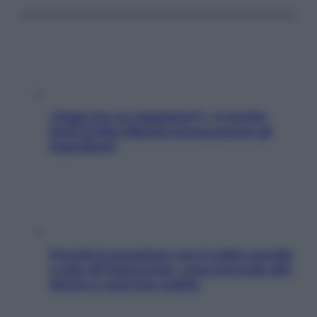
«Oggi che se magnamo?»: 4 ricette
facili di Max Mariola senza pesare gli
ingredienti
Perché la pressione con il caldo scende
e sale all’improvviso: cosa succede alle
donne e cosa fare subito