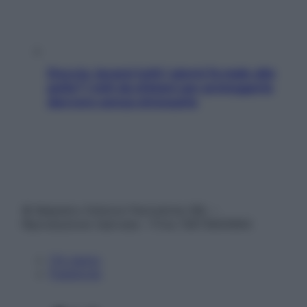
Doccia, lavarsi tutti i giorni fa male alla
pelle? I miti da sfatare per proteggerla
davvero senza stressarla
© Belpietro Edizioni Periodiche SRL –
Riproduzione riservata – P.Iva 13673600964
Chi siamo
Pubblicità