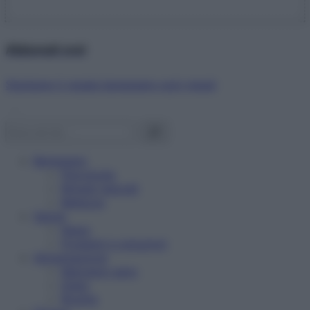
Abbonati ora!
Starbene ti regala benessere ogni mese!
Benessere
Psicologia
Rimedi naturali
Bellezza
Salute
News
Problemi e soluzioni
Alimentazione
Mangiare sano
Diete
Ricette