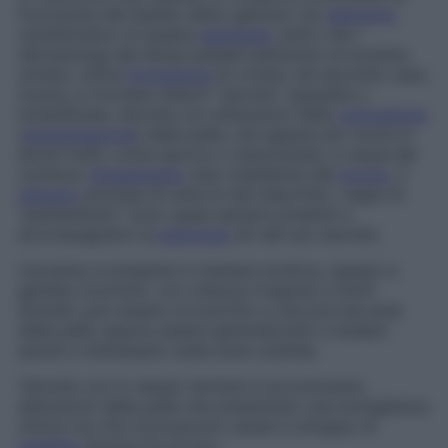
fuoriuscita del liquido detto
gemizio
(un
elemento
caratteristico di questa
patologia
, tanto che i
dermatologi dei tempi passati parlavano di
eczema
umido
), infine
formazione
di croste; nel secondo caso,
invece, si formano lesioni “secche”, ispessite o
lichenificate, talvolta con alterazioni della
colorazione
(
pigmentazione
) della pelle, che appare piu’ scura in
alcuni tratti, come sporca o impolverata, a causa del
continuo
sfregamento
reso impellente dal
prurito
, il
sintomo
principe di tutte le fasi descritte; i segni di
“grattamento” sono quasi sempre presenti e
accompagnano la
patologia
sin dal suo esordio.
L’eczema si presenta in maniera eruttiva, spesso a
gettate ricorrenti, con chiazze irregolari a limiti
sfumati; può essere circoscritto a una piccola area
della pelle oppure essere generalizzato e andare
quindi a interessare vaste aree cutanee.
Talvolta con lo stesso termine si accomunano
alterazioni della pelle che presentano una somiglianza
clinica ma che riconoscono cause e sviluppo di
malattia
diverse fra di loro.