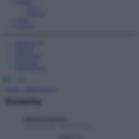
Fitness
Sport
Esercizi
Video
Podcast
Medicina AZ
Farmaci
Calcolatori
Oroscopo
Abbonamenti
Facebook
X
Instagram
Home
»
Medicina A-Z
Eczema
Redazione Starbene
1 Gennaio 2025 – Lettura 2 minuti
Seguici su