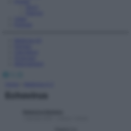
Fitness
Sport
Esercizi
Video
Podcast
Medicina AZ
Farmaci
Calcolatori
Oroscopo
Abbonamenti
Facebook
X
Instagram
Home
»
Medicina A-Z
Echovirus
Redazione Starbene
1 Gennaio 2025 – Lettura 1 minuto
Seguici su