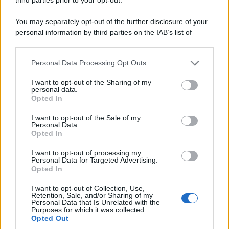
You may separately opt-out of the further disclosure of your
personal information by third parties on the IAB’s list of
downstream participants.
Personal Data Processing Opt Outs
This information may also be disclosed by us to third parties
on the IAB’s List of Downstream Participants that may further
I want to opt-out of the Sharing of my
disclose it to other third parties.
personal data.
Opted In
Please note that this website/app uses one or more Google
services and may gather and store information including but
I want to opt-out of the Sale of my
Personal Data.
not limited to your visit or usage behaviour. You may click to
Opted In
grant or deny consent to Google and its third-party tags to
use your data for below specified purposes in below Google
I want to opt-out of processing my
consent section.
Personal Data for Targeted Advertising.
Opted In
I want to opt-out of Collection, Use,
Retention, Sale, and/or Sharing of my
Personal Data that Is Unrelated with the
Purposes for which it was collected.
Opted Out