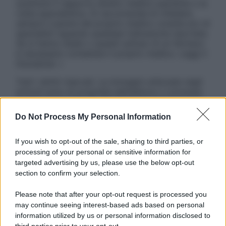
sostituire il rapporto diretto medico-paziente o la
visita specialistica. Si raccomanda di chiedere
sempre il parere del proprio medico curante e/o di
specialisti riguardo qualsiasi indicazione riportata.
Se si hanno dubbi o quesiti sull’uso di un farmaco
è necessario contattare il proprio medico. Leggi il
Disclaimer »
Tutti i diritti riservati. Le immagini utilizzate negli
articoli sono di proprietà dell’editore o concesse
in licenza per l’uso. È vietata la riproduzione non
autorizzata.
Do Not Process My Personal Information
If you wish to opt-out of the sale, sharing to third parties, or
processing of your personal or sensitive information for
Informativa
targeted advertising by us, please use the below opt-out
Privacy Policy
section to confirm your selection.
Cookie Policy
Note Legali
Please note that after your opt-out request is processed you
Preferenze Privacy
may continue seeing interest-based ads based on personal
information utilized by us or personal information disclosed to
third parties prior to your opt-out.