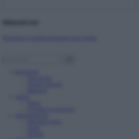
Abbonati ora!
Starbene ti regala benessere ogni mese!
Benessere
Psicologia
Rimedi naturali
Bellezza
Salute
News
Problemi e soluzioni
Alimentazione
Mangiare sano
Diete
Ricette