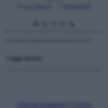
Google
Discover
Fonti preferite
Vedi
Anticorpi sierici anti-enterovirus
;
Virus
test
Leggi anche
«Oggi che se magnamo?»: 4 ricette