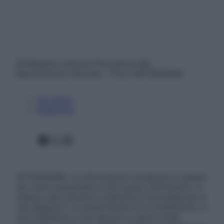
© Belpietro Edizioni Periodiche SRL –
Riproduzione riservata – P.Iva 13673600964
Chi siamo
Pubblicità
Facebook
X
Instagram
ATTENZIONE: Le informazioni contenute in questo
sito sono presentate a solo scopo informativo, in
nessun caso possono costituire la formulazione di
una diagnosi o la prescrizione di un trattamento, e
non intendono e non devono in alcun modo