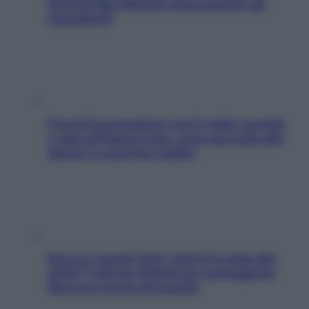
facili di Max Mariola senza pesare gli
ingredienti
Perché la pressione con il caldo scende
e sale all’improvviso: cosa succede alle
donne e cosa fare subito
Doccia, lavarsi tutti i giorni fa male alla
pelle? I miti da sfatare per proteggerla
davvero senza stressarla