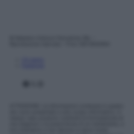
© Belpietro Edizioni Periodiche SRL –
Riproduzione riservata – P.Iva 13673600964
Chi siamo
Pubblicità
Facebook
X
Instagram
ATTENZIONE: Le informazioni contenute in questo
sito sono presentate a solo scopo informativo, in
nessun caso possono costituire la formulazione di
una diagnosi o la prescrizione di un trattamento, e
non intendono e non devono in alcun modo