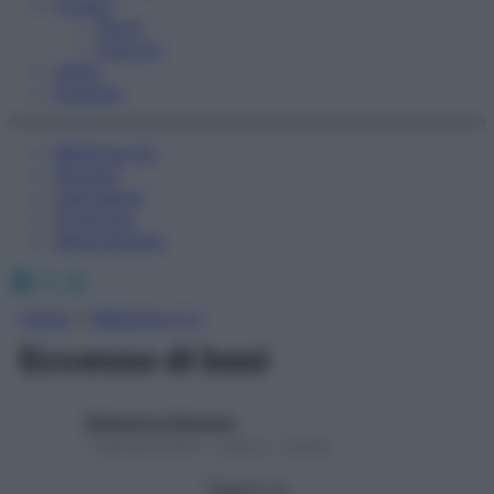
Fitness
Sport
Esercizi
Video
Podcast
Medicina AZ
Farmaci
Calcolatori
Oroscopo
Abbonamenti
Facebook
X
Instagram
Home
»
Medicina A-Z
Eccesso di basi
Redazione Starbene
1 Gennaio 2025 – Lettura 1 minuto
Seguici su