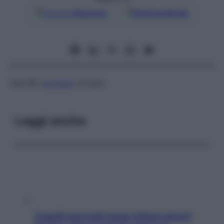
Google
Discover
Fonti preferite
Vedi
BE (
eccesso
di basi)
Leggi anche
Capelli spezzati lungo l’attaccatura?