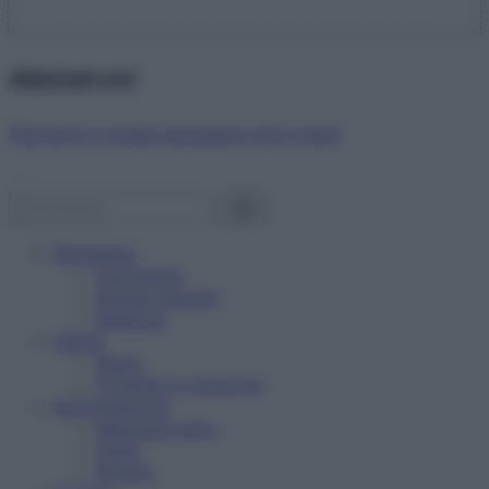
Abbonati ora!
Starbene ti regala benessere ogni mese!
Benessere
Psicologia
Rimedi naturali
Bellezza
Salute
News
Problemi e soluzioni
Alimentazione
Mangiare sano
Diete
Ricette