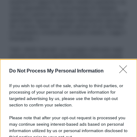
sostituire il rapporto diretto medico-paziente o la
visita specialistica. Si raccomanda di chiedere
sempre il parere del proprio medico curante e/o di
specialisti riguardo qualsiasi indicazione riportata.
Se si hanno dubbi o quesiti sull’uso di un farmaco
è necessario contattare il proprio medico. Leggi il
Disclaimer »
Tutti i diritti riservati. Le immagini utilizzate negli
articoli sono di proprietà dell’editore o concesse
in licenza per l’uso. È vietata la riproduzione non
autorizzata.
Do Not Process My Personal Information
If you wish to opt-out of the sale, sharing to third parties, or
processing of your personal or sensitive information for
Informativa
targeted advertising by us, please use the below opt-out
Privacy Policy
section to confirm your selection.
Cookie Policy
Note Legali
Please note that after your opt-out request is processed you
Preferenze Privacy
may continue seeing interest-based ads based on personal
information utilized by us or personal information disclosed to
third parties prior to your opt-out.