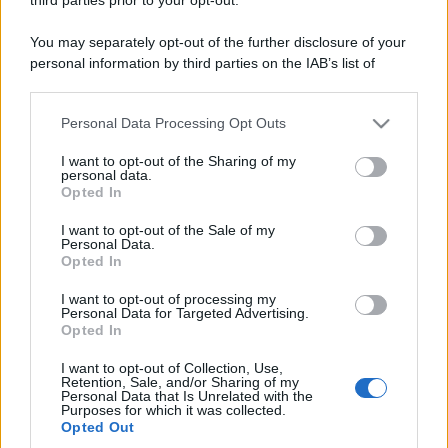
You may separately opt-out of the further disclosure of your
personal information by third parties on the IAB’s list of
downstream participants.
Personal Data Processing Opt Outs
This information may also be disclosed by us to third parties
on the IAB’s List of Downstream Participants that may further
I want to opt-out of the Sharing of my
disclose it to other third parties.
personal data.
Opted In
Please note that this website/app uses one or more Google
services and may gather and store information including but
I want to opt-out of the Sale of my
Personal Data.
not limited to your visit or usage behaviour. You may click to
Opted In
grant or deny consent to Google and its third-party tags to
use your data for below specified purposes in below Google
I want to opt-out of processing my
consent section.
Personal Data for Targeted Advertising.
Opted In
I want to opt-out of Collection, Use,
Retention, Sale, and/or Sharing of my
Personal Data that Is Unrelated with the
Purposes for which it was collected.
Opted Out