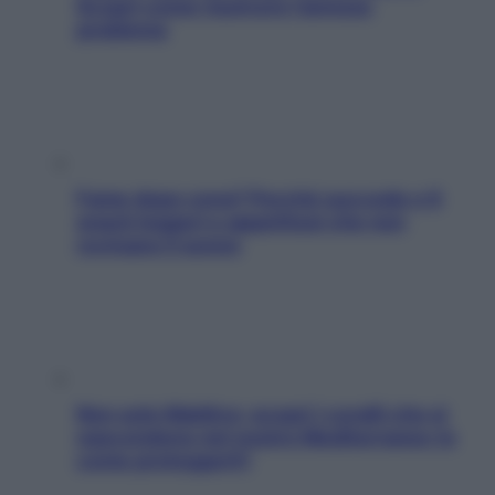
Scopri come risolvere l’annoso
problema
Fame dopo cena? Perché succede e 6
snack leggeri e appetitosi che non
rovinano il sonno
Non solo Maldive: scopri i coralli che si
nascondono nel nostro Mediterraneo (e
come proteggerli)