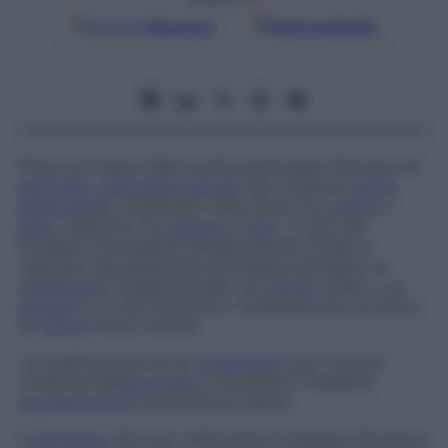
Google
Discover
Fonti preferite
Punto più basso della cavità peritoneale (formata dal
peritoneo
,
membrana
sierosa
che riveste la
cavità
addominale
), localizzato nella donna tra
vagina
e
retto
, nell’uomo tra
vescica
e
retto
. Il cavo del
Douglas è accessibile all’esplorazione rettale e
vaginale; alla palpazione è possibile percepire un
versamento
intraperitoneale, un
tumore
solido o un
ascesso
e, in tali condizioni, il paziente può avvertire
un
dolore
molto intenso.
La localizzazione di un
versamento
può ricevere
conferma dall’
ecografia
e un prelievo mediante
agoaspirazione
ne precisa la natura.
Il
drenaggio
del cavo nella donna si esegue attraverso