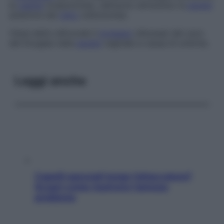
la
vagina
(colpotomia), nell’uomo attraverso la
parete
anteriore del
retto
(rettotomia).
Viene detto
elitrocele
il
prolasso
(discesa) del cavo
del Douglas nella
parete
vaginale a causa di un
’
ernia.
Leggi anche
Capelli spezzati lungo l’attaccatura?
Scopri come risolvere l’annoso
problema