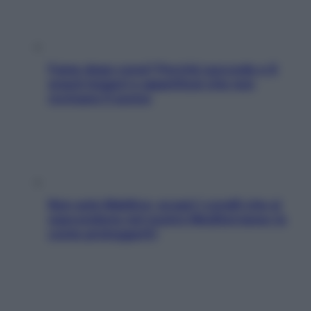
Fame dopo cena? Perché succede e 6
snack leggeri e appetitosi che non
rovinano il sonno
Non solo Maldive: scopri i coralli che si
nascondono nel nostro Mediterraneo (e
come proteggerli)