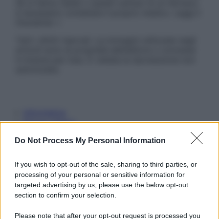
Se si hanno dubbi o quesiti sull’uso di un farmaco
è necessario contattare il proprio medico. Leggi il
Disclaimer »
Tutti i diritti riservati. Le immagini utilizzate negli
articoli sono di proprietà dell’editore o concesse
in licenza per l’uso. È vietata la riproduzione non
autorizzata.
Informativa
Privacy Policy
Cookie Policy
Do Not Process My Personal Information
Note Legali
Preferenze Privacy
If you wish to opt-out of the sale, sharing to third parties, or
processing of your personal or sensitive information for
targeted advertising by us, please use the below opt-out
section to confirm your selection.
Please note that after your opt-out request is processed you