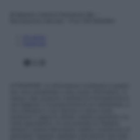
© Belpietro Edizioni Periodiche SRL –
Riproduzione riservata – P.Iva 13673600964
Chi siamo
Pubblicità
Facebook
X
Instagram
ATTENZIONE: Le informazioni contenute in questo
sito sono presentate a solo scopo informativo, in
nessun caso possono costituire la formulazione di
una diagnosi o la prescrizione di un trattamento, e
non intendono e non devono in alcun modo
sostituire il rapporto diretto medico-paziente o la
visita specialistica. Si raccomanda di chiedere
sempre il parere del proprio medico curante e/o di
specialisti riguardo qualsiasi indicazione riportata.