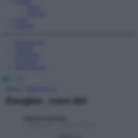
Fitness
Sport
Esercizi
Video
Podcast
Medicina AZ
Farmaci
Calcolatori
Oroscopo
Abbonamenti
Facebook
X
Instagram
Home
»
Medicina A-Z
Douglas , cavo del
Redazione Starbene
1 Gennaio 2025 – Lettura 1 minuto
Seguici su