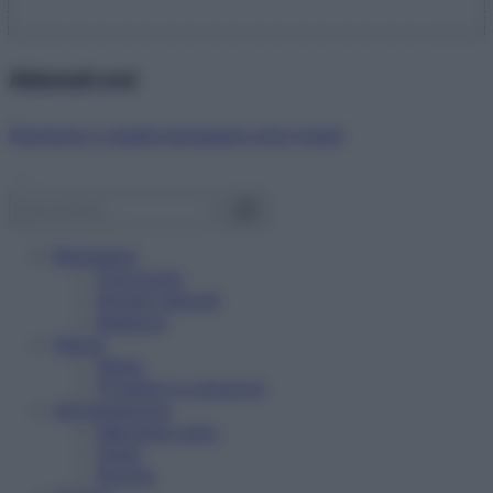
Abbonati ora!
Starbene ti regala benessere ogni mese!
Benessere
Psicologia
Rimedi naturali
Bellezza
Salute
News
Problemi e soluzioni
Alimentazione
Mangiare sano
Diete
Ricette