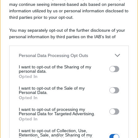
may continue seeing interest-based ads based on personal
information utilized by us or personal information disclosed to
third parties prior to your opt-out.
You may separately opt-out of the further disclosure of your
personal information by third parties on the IAB’s list of
downstream participants.
Personal Data Processing Opt Outs
This information may also be disclosed by us to third parties
on the IAB’s List of Downstream Participants that may further
I want to opt-out of the Sharing of my
disclose it to other third parties.
personal data.
Opted In
Please note that this website/app uses one or more Google
services and may gather and store information including but
I want to opt-out of the Sale of my
Personal Data.
not limited to your visit or usage behaviour. You may click to
Opted In
grant or deny consent to Google and its third-party tags to
use your data for below specified purposes in below Google
I want to opt-out of processing my
consent section.
Personal Data for Targeted Advertising.
Opted In
I want to opt-out of Collection, Use,
Retention, Sale, and/or Sharing of my