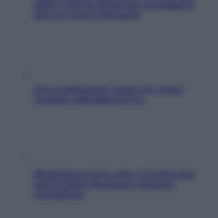
pelle? I miti da sfatare per proteggerla
davvero senza stressarla
Aria condizionata: usala così, senza
rischiare raffreddore & Co.
Mindfulness tra le vette: a Cortina due
giorni lontani da stress e ansia da
smartphone