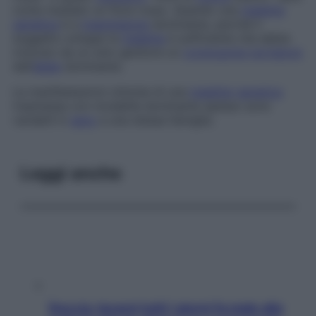
come risultato un fiore rosso. Quando una
malattia
genetica
è a
trasmissione
dominante, perché il
soggetto sviluppi la
malattia
è sufficiente che abbia
ricevuto da un solo genitore un
cromosoma
portatore
dell’
allele
dominante.
Le manifestazioni cliniche di una
malattia
genetica
trasmessa con modalità dominante spesso sono
variabili in
seno
a una stessa famiglia.
Leggi anche
Doccia, lavarsi tutti i giorni fa male alla