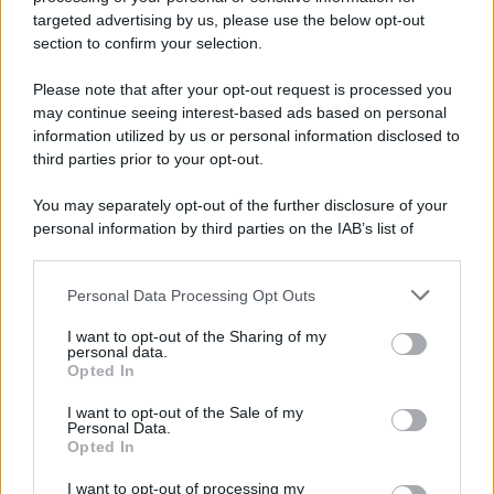
targeted advertising by us, please use the below opt-out
section to confirm your selection.
Please note that after your opt-out request is processed you
may continue seeing interest-based ads based on personal
information utilized by us or personal information disclosed to
third parties prior to your opt-out.
You may separately opt-out of the further disclosure of your
personal information by third parties on the IAB’s list of
downstream participants.
Personal Data Processing Opt Outs
This information may also be disclosed by us to third parties
on the IAB’s List of Downstream Participants that may further
I want to opt-out of the Sharing of my
disclose it to other third parties.
personal data.
Opted In
Please note that this website/app uses one or more Google
services and may gather and store information including but
I want to opt-out of the Sale of my
Personal Data.
not limited to your visit or usage behaviour. You may click to
Opted In
grant or deny consent to Google and its third-party tags to
use your data for below specified purposes in below Google
I want to opt-out of processing my