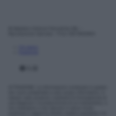
© Belpietro Edizioni Periodiche SRL –
Riproduzione riservata – P.Iva 13673600964
Chi siamo
Pubblicità
Facebook
X
Instagram
ATTENZIONE: Le informazioni contenute in questo
sito sono presentate a solo scopo informativo, in
nessun caso possono costituire la formulazione di
una diagnosi o la prescrizione di un trattamento, e
non intendono e non devono in alcun modo
sostituire il rapporto diretto medico-paziente o la