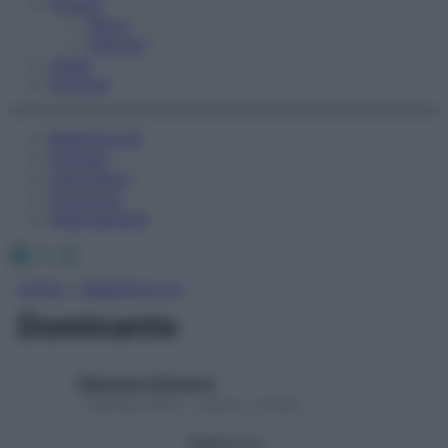
Fitness
Sport
Esercizi
Video
Podcast
Medicina AZ
Farmaci
Calcolatori
Oroscopo
Abbonamenti
Facebook
X
Instagram
Home
»
Medicina A-Z
Dominante
Redazione Starbene
1 Gennaio 2025 – Lettura 1 minuto
Seguici su