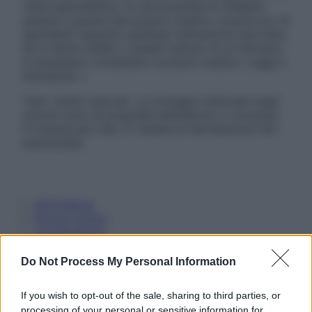
visita specialistica. Si raccomanda di chiedere
sempre il parere del proprio medico curante e/o di
specialisti riguardo qualsiasi indicazione riportata.
Se si hanno dubbi o quesiti sull’uso di un farmaco
è necessario contattare il proprio medico. Leggi il
Disclaimer »
Tutti i diritti riservati. Le immagini utilizzate negli
articoli sono di proprietà dell’editore o concesse
in licenza per l’uso. È vietata la riproduzione non
autorizzata.
Informativa
Privacy Policy
Cookie Policy
Note Legali
Preferenze Privacy
Do Not Process My Personal Information
If you wish to opt-out of the sale, sharing to third parties, or
processing of your personal or sensitive information for