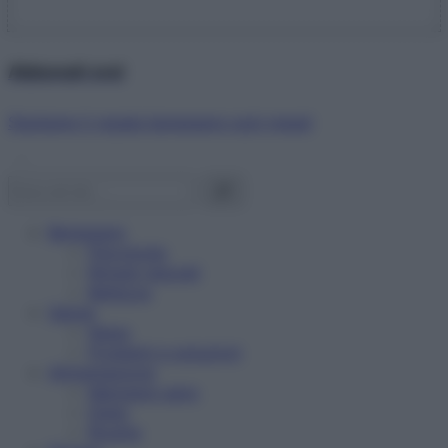
Abbonati ora!
Starbene ti regala benessere ogni mese!
Benessere
Psicologia
Rimedi naturali
Bellezza
Salute
News
Problemi e soluzioni
Alimentazione
Mangiare sano
Diete
Ricette