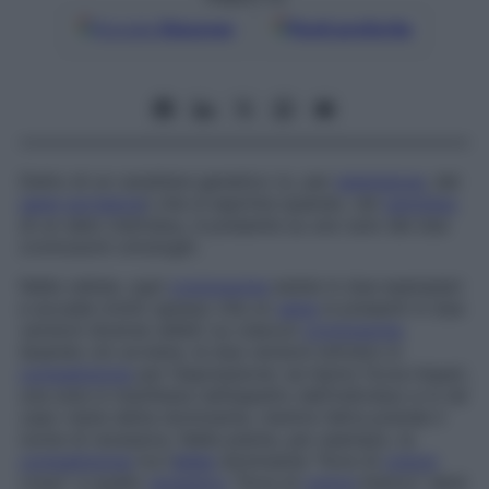
Google
Discover
Fonti preferite
Detto di un carattere genetico (o, per
estensione
, del
gene
portatore
) che si esprime quando, nel
cariotipo
di un dato individuo, è presente su uno solo dei due
cromosomi omologhi.
Nelle cellule, ogni
cromosoma
esiste in due esemplari
e accade molto spesso che un
gene
si presenti in due
versioni diverse (alleli) su ciascun
cromosoma
.
Quando ciò avviene, le due versioni entrano in
competizione
per l
’
espressione: se hanno forza impari,
una sola si manifesta nel­l’aspetto dell’individuo e in tal
caso viene detta
dominante,
mentre l’altra prende il
nome di
recessiva
. Nelle piante, per esempio, la
competizione
tra l’
allele
dominante “fiore di
colore
rosso” e quello
recessivo
“fiore di
colore
bianco” darà