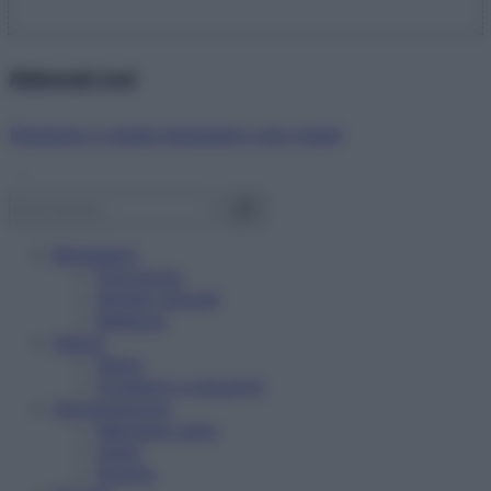
Abbonati ora!
Starbene ti regala benessere ogni mese!
Benessere
Psicologia
Rimedi naturali
Bellezza
Salute
News
Problemi e soluzioni
Alimentazione
Mangiare sano
Diete
Ricette