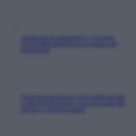
«Oggi che se magnamo?»: 4 ricette
facili di Max Mariola senza pesare gli
ingredienti
Perché la pressione con il caldo scende
e sale all’improvviso: cosa succede alle
donne e cosa fare subito