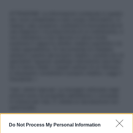
ATTENZIONE: Le informazioni contenute in questo
sito sono presentate a solo scopo informativo, in
nessun caso possono costituire la formulazione di
una diagnosi o la prescrizione di un trattamento, e
non intendono e non devono in alcun modo
sostituire il rapporto diretto medico-paziente o la
visita specialistica. Si raccomanda di chiedere
sempre il parere del proprio medico curante e/o di
specialisti riguardo qualsiasi indicazione riportata.
Se si hanno dubbi o quesiti sull’uso di un farmaco
è necessario contattare il proprio medico. Leggi il
Disclaimer »
Tutti i diritti riservati. Le immagini utilizzate negli
articoli sono di proprietà dell’editore o concesse
in licenza per l’uso. È vietata la riproduzione non
autorizzata.
Do Not Process My Personal Information