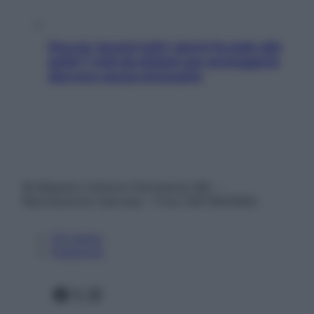
Doccia, lavarsi tutti i giorni fa male alla
pelle? I miti da sfatare per proteggerla
davvero senza stressarla
© Belpietro Edizioni Periodiche SRL –
Riproduzione riservata – P.Iva 13673600964
Chi siamo
Pubblicità
Facebook
X
Instagram