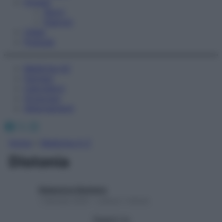
Fitness
Sport
Esercizi
Video
Podcast
Medicina AZ
Farmaci
Calcolatori
Oroscopo
Abbonamenti
Facebook
X
Instagram
Home
»
Medicina A-Z
Distonia
Redazione Starbene
1 Gennaio 2025 – Lettura 1 minuto
Seguici su