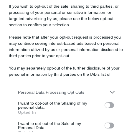
Informativa
Privacy Policy
If you wish to opt-out of the sale, sharing to third parties, or
Cookie Policy
processing of your personal or sensitive information for
Note Legali
targeted advertising by us, please use the below opt-out
Preferenze Privacy
section to confirm your selection.
Please note that after your opt-out request is processed you
may continue seeing interest-based ads based on personal
information utilized by us or personal information disclosed to
third parties prior to your opt-out.
You may separately opt-out of the further disclosure of your
personal information by third parties on the IAB’s list of
downstream participants.
Personal Data Processing Opt Outs
This information may also be disclosed by us to third parties
on the IAB’s List of Downstream Participants that may further
I want to opt-out of the Sharing of my
disclose it to other third parties.
personal data.
Opted In
Please note that this website/app uses one or more Google
services and may gather and store information including but
I want to opt-out of the Sale of my
Personal Data.
not limited to your visit or usage behaviour. You may click to