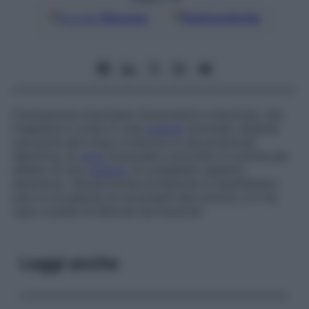
Google
Discover
Fonti preferite
Contrazione muscolare involontaria e dolorosa, che
irrigidisce il corpo in una
postura
anomala. Quando
una parte del corpo si blocca in una posizione
distonica, la
zona
muscolare coinvolta si contrae per
effetto di uno
spasmo
(il cosiddetto
spasmo
distonico
). Alcune forme di distonia si manifestano
solo in occasione di movimenti ben precisi, e in tal
caso si parla di
distonie da funzione
.
Leggi anche