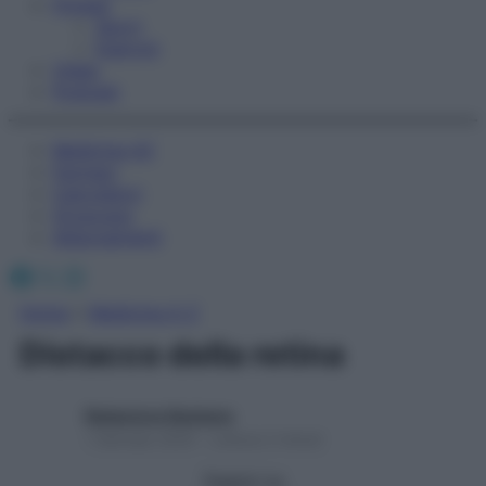
Fitness
Sport
Esercizi
Video
Podcast
Medicina AZ
Farmaci
Calcolatori
Oroscopo
Abbonamenti
Facebook
X
Instagram
Home
»
Medicina A-Z
Distacco della retina
Redazione Starbene
1 Gennaio 2025 – Lettura 2 minuti
Seguici su