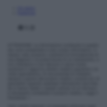
Chi siamo
Pubblicità
Facebook
X
Instagram
ATTENZIONE: Le informazioni contenute in questo
sito sono presentate a solo scopo informativo, in
nessun caso possono costituire la formulazione di
una diagnosi o la prescrizione di un trattamento, e
non intendono e non devono in alcun modo
sostituire il rapporto diretto medico-paziente o la
visita specialistica. Si raccomanda di chiedere
sempre il parere del proprio medico curante e/o di
specialisti riguardo qualsiasi indicazione riportata.
Se si hanno dubbi o quesiti sull’uso di un farmaco
è necessario contattare il proprio medico. Leggi il
Disclaimer »
Tutti i diritti riservati. Le immagini utilizzate negli