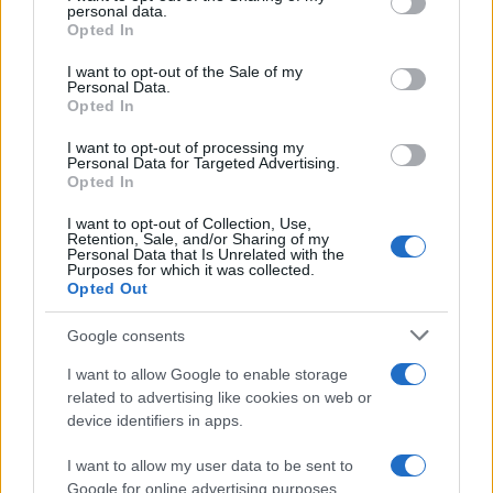
disclose it to other third parties.
personal data.
Opted In
Please note that this website/app uses one or more Google
services and may gather and store information including but
I want to opt-out of the Sale of my
Personal Data.
not limited to your visit or usage behaviour. You may click to
Opted In
grant or deny consent to Google and its third-party tags to
use your data for below specified purposes in below Google
I want to opt-out of processing my
consent section.
Personal Data for Targeted Advertising.
Opted In
I want to opt-out of Collection, Use,
Retention, Sale, and/or Sharing of my
Personal Data that Is Unrelated with the
Purposes for which it was collected.
Opted Out
Google consents
I want to allow Google to enable storage
related to advertising like cookies on web or
device identifiers in apps.
I want to allow my user data to be sent to
Google for online advertising purposes.