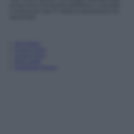
articoli sono di proprietà dell’editore o concesse
in licenza per l’uso. È vietata la riproduzione non
autorizzata.
Informativa
Privacy Policy
Cookie Policy
Note Legali
Preferenze Privacy