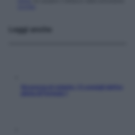
retina
, ne causano il distacco dalla sottostante
coroide
.
Leggi anche
Sicurezza al volante: i 5 consigli dell’ex
pilota di Formula 1