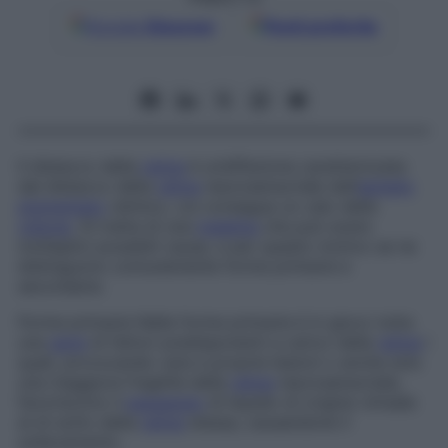
Google
Discover
Fonti preferite
Il distacco della
retina
è un’affezione caratterizzata
dal distacco della
retina
neurosensoriale dall’
epitelio
pigmentato
retinico, cui consegue un calo della
visione
. Si tratta di una
malattia
che può avere
molteplici possibili cause, e per questo motivo se ne
distinguono comunemente forme primarie e
secondarie.
Forme primarie
Nelle forme primarie è in gioco tutta
una
serie
di fattori predisponenti a carico della
retina
i
quali, provocando vere e proprie lesioni o anche solo
una maggiore fragilità della
retina
neurosensoriale,
favoriscono il
passaggio
di liquido di origine vitreale
al di sotto della
retina
stessa, causandone il
sollevamento.