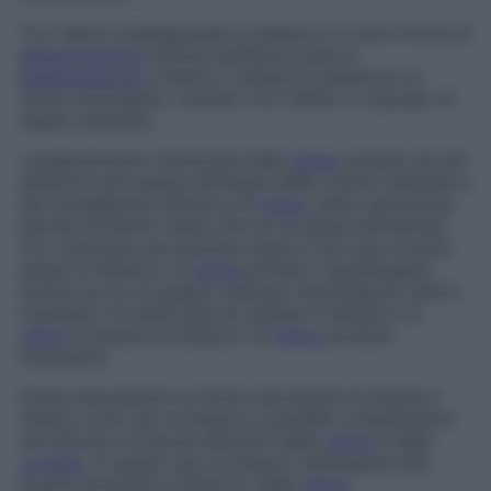
Tra i fattori predisponenti al distacco vi sono forme di
degenerazione
retinica periferica quali la
degenerazione
a lattice, il distacco posteriore di
vitreo incompleto, nonché i fori retinici o maculari di
stadio avanzato.
L’indebolimento strutturale della
retina
causato da tali
affezioni può essere all’origine delle rotture retiniche e
del conseguente distacco di
retina
, detto
spontaneo
perché avvenuto senza che se ne possa dimostrare
con chiarezza una precisa causa; in tal caso si parla
anche di distacco di
retina
primario regmatogeno,
mentre se su un quadro analogo intervengono fattori
traumatici di entità tale da causare il distacco di
retina
si parlerà di distacco di
retina
primario
traumatico.
Forme secondarie
Le forme secondarie di distacco
retinico sono da ricondurre a possibili complicazioni
nel decorso di alcune affezioni della
retina
e della
coroide
. In questi casi si possono distinguere due
quadri principali di distacco della
retina
.