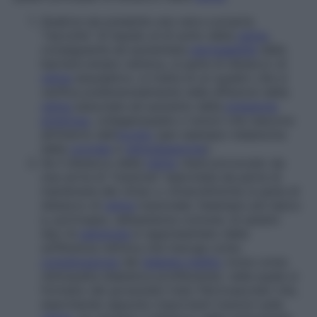
Qualora sia presente una vera e propria
“raccolta” di liquido al di sotto della
retina
,
conseguente ad aumentata
permeabilità
della
barriera emato-retinica, si parla di
distacco di
retina
essudativo
: si tratta di un quadro che si
verifica preferenzialmente nelle affezioni della
retina
associate ad aumento della
pressione
arteriosa
, collagenopatie o tumori che nascono
all’interno dell’
occhio
(per esempio melanoma
della
coroide
e
retinoblastoma
).
Se il distacco della
retina
viene provocato da
una sorta di “trazione” esercitata da parte di
membrane del vitreo o vitreoretiniche si parla di
distacco di
retina
trazionale
: l’esempio più tipico
e, purtroppo, abbastanza comune, di questo
tipo di
patologia
è rappresentato dalla
sofferenza retinica che insorge come
complicazione
del
diabete mellito
(nota come
retinopatia diabetica proliferante
), nella quale si
formano dei grossolani tralci fibrovascolari che,
esercitando appunto importanti trazioni sulla