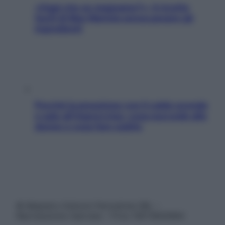
«Oggi che se magnamo?»: 4 ricette
facili di Max Mariola senza pesare gli
ingredienti
Perché la pressione con il caldo scende
e sale all’improvviso: cosa succede alle
donne e cosa fare subito
© Belpietro Edizioni Periodiche SRL –
Riproduzione riservata – P.Iva 13673600964