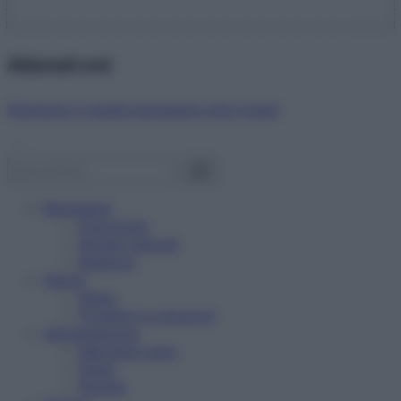
Abbonati ora!
Starbene ti regala benessere ogni mese!
Benessere
Psicologia
Rimedi naturali
Bellezza
Salute
News
Problemi e soluzioni
Alimentazione
Mangiare sano
Diete
Ricette