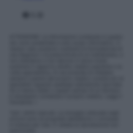
Facebook
X
Instagram
ATTENZIONE: Le informazioni contenute in questo
sito sono presentate a solo scopo informativo, in
nessun caso possono costituire la formulazione di
una diagnosi o la prescrizione di un trattamento, e
non intendono e non devono in alcun modo
sostituire il rapporto diretto medico-paziente o la
visita specialistica. Si raccomanda di chiedere
sempre il parere del proprio medico curante e/o di
specialisti riguardo qualsiasi indicazione riportata.
Se si hanno dubbi o quesiti sull’uso di un farmaco
è necessario contattare il proprio medico. Leggi il
Disclaimer »
Tutti i diritti riservati. Le immagini utilizzate negli
articoli sono di proprietà dell’editore o concesse
in licenza per l’uso. È vietata la riproduzione non
autorizzata.