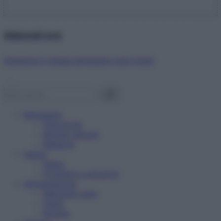
Abbonati ora!
Starbene ti regala benessere ogni mese!
Benessere
Psicologia
Rimedi naturali
Bellezza
Salute
News
Problemi e soluzioni
Alimentazione
Mangiare sano
Diete
Ricette