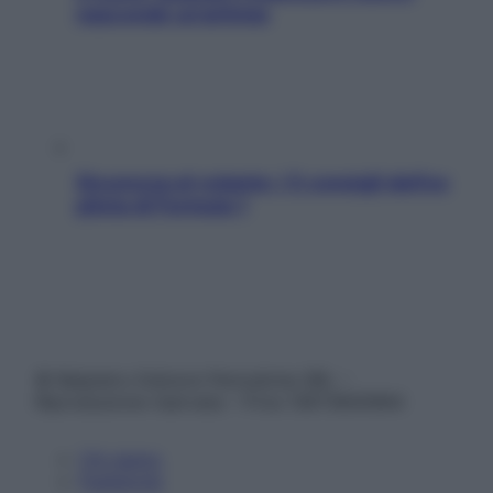
nasconde un’aritmia
Sicurezza al volante: i 5 consigli dell’ex
pilota di Formula 1
© Belpietro Edizioni Periodiche SRL –
Riproduzione riservata – P.Iva 13673600964
Chi siamo
Pubblicità