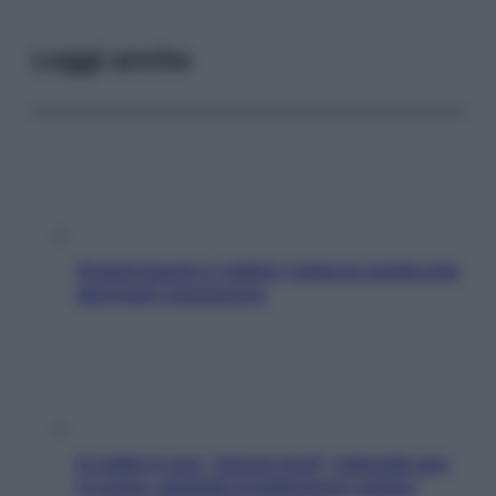
Leggi anche
Grassi buoni e cattivi: tutta la verità che
dovresti conoscere
Il caldo è uno “stress test” naturale per
il cuore: quando il malessere estivo