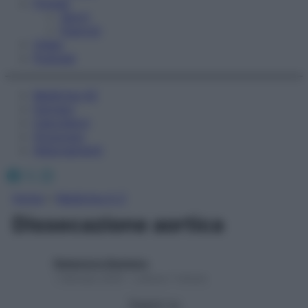
Fitness
Sport
Esercizi
Video
Podcast
Medicina AZ
Farmaci
Calcolatori
Oroscopo
Abbonamenti
Facebook
X
Instagram
Home
»
Medicina A-Z
Dissecazione aortica
Redazione Starbene
1 Gennaio 2025 – Lettura 1 minuto
Seguici su