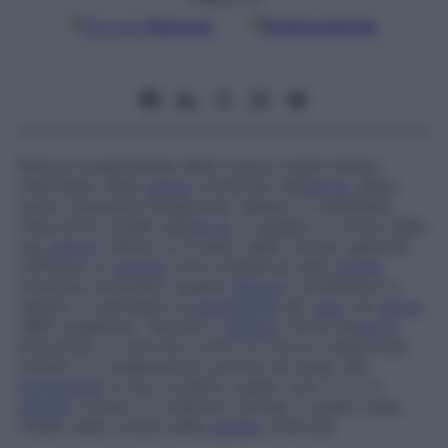
Google
Discover
Fonti preferite
Rottura longitudinale della tonaca media (strato
intermedio della
parete
arteriosa) dell’
aorta
, detta
anche
aneurisma dissecante
. Spesso si manifesta
nella parte iniziale dell’
aorta
, in seguito a rottura della
sua
parete
interna al di sopra delle valvole sigmoidi.
L’afflusso di
sangue
sotto pressione nella
parete
arteriosa attraverso questa
fessura
contribuisce in
seguito a estendere la
lacerazione
del
vaso
nel
senso
della lunghezza. Talvolta il
sangue
ritorna all’
aorta
attraverso un secondo punto di rottura creatosi più
lontano. La dissecazione aortica dà luogo alla
formazione
di due condotti: quello vero, in cui il
sangue
circola in condizioni normali, e quello falso,
creato dalla rottura della
parete
arteriosa.