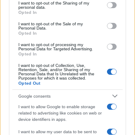
I want to opt-out of the Sharing of my
disclose it to other third parties.
personal data.
Opted In
Please note that this website/app uses one or more Google
services and may gather and store information including but
I want to opt-out of the Sale of my
Personal Data.
not limited to your visit or usage behaviour. You may click to
Opted In
grant or deny consent to Google and its third-party tags to
use your data for below specified purposes in below Google
I want to opt-out of processing my
consent section.
Personal Data for Targeted Advertising.
Opted In
I want to opt-out of Collection, Use,
Retention, Sale, and/or Sharing of my
Personal Data that Is Unrelated with the
Purposes for which it was collected.
Opted Out
Google consents
I want to allow Google to enable storage
related to advertising like cookies on web or
device identifiers in apps.
I want to allow my user data to be sent to