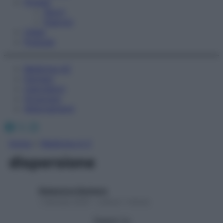
Fitness
Sport
Esercizi
Video
Podcast
Medicina AZ
Farmaci
Calcolatori
Oroscopo
Abbonamenti
Facebook
X
Instagram
Home
»
Medicina A-Z
dispersione
Redazione Starbene
1 Gennaio 2025 – Lettura 1 minuto
Seguici su