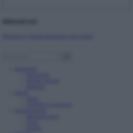
Abbonati ora!
Starbene ti regala benessere ogni mese!
Benessere
Psicologia
Rimedi naturali
Bellezza
Salute
News
Problemi e soluzioni
Alimentazione
Mangiare sano
Diete
Ricette