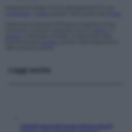
Dispersione lampo
Pronta disintegrazione di una
compressa
o
pillola
quando viene posta sulla
lingua
.
Dispersione luminosa
Diffusione irregolare di luce
attraverso strutture traslucide come la
sclera
o il
tessuto
cicatriziale corneale. È importante nella
biomicroscopia
oculare
, poiché rivela imperfezioni
nelle strutture ottiche.
Leggi anche
Capelli spezzati lungo l’attaccatura?