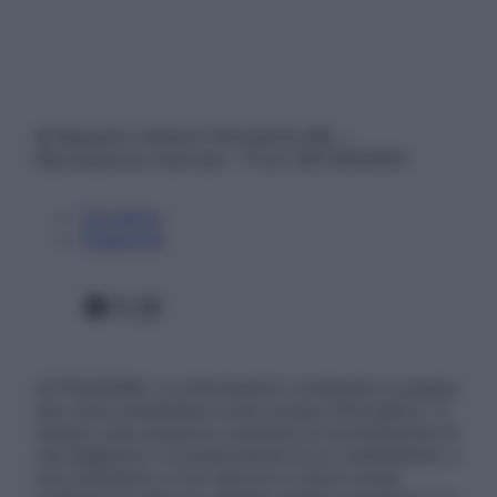
© Belpietro Edizioni Periodiche SRL –
Riproduzione riservata – P.Iva 13673600964
Chi siamo
Pubblicità
Facebook
X
Instagram
ATTENZIONE: Le informazioni contenute in questo
sito sono presentate a solo scopo informativo, in
nessun caso possono costituire la formulazione di
una diagnosi o la prescrizione di un trattamento, e
non intendono e non devono in alcun modo