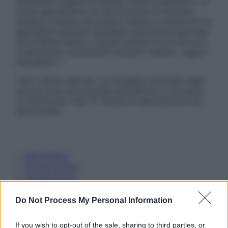
sostituire il rapporto diretto medico-paziente o la
visita specialistica. Si raccomanda di chiedere
sempre il parere del proprio medico curante e/o di
specialisti riguardo qualsiasi indicazione riportata.
Se si hanno dubbi o quesiti sull’uso di un farmaco
è necessario contattare il proprio medico. Leggi il
Disclaimer »
Tutti i diritti riservati. Le immagini utilizzate negli
articoli sono di proprietà dell’editore o concesse
in licenza per l’uso. È vietata la riproduzione non
autorizzata.
Informativa
Privacy Policy
Cookie Policy
Note Legali
Preferenze Privacy
Do Not Process My Personal Information
If you wish to opt-out of the sale, sharing to third parties, or