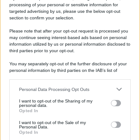
processing of your personal or sensitive information for
targeted advertising by us, please use the below opt-out
section to confirm your selection.
Please note that after your opt-out request is processed you
may continue seeing interest-based ads based on personal
information utilized by us or personal information disclosed to
third parties prior to your opt-out.
You may separately opt-out of the further disclosure of your
personal information by third parties on the IAB’s list of
downstream participants.
Personal Data Processing Opt Outs
This information may also be disclosed by us to third parties
on the IAB’s List of Downstream Participants that may further
I want to opt-out of the Sharing of my
disclose it to other third parties.
personal data.
Opted In
Please note that this website/app uses one or more Google
services and may gather and store information including but
I want to opt-out of the Sale of my
Personal Data.
not limited to your visit or usage behaviour. You may click to
Opted In
grant or deny consent to Google and its third-party tags to