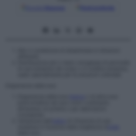
Google
Discover
Fonti preferite
Atto o condizione di disseminare in direzioni
differenti.
Distribuzione più o meno omogenea di particelle
di una sostanza nel corpo o in un’altra sostanza,
usato specialmente per le soluzioni colloidali.
Dispersione della luce
Dispersione della luce
bianca
o di altra luce
policromatica nei suoi colori costituenti,
attraverso un prisma o per aberrazioni
cromatiche.
Variazione dell’
indice
di rifrazione di una
sostanza in funzione della lunghezza d’
onda
della luce.