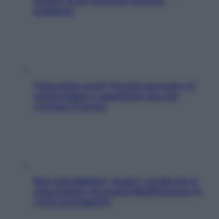
Scopri come risolvere l’annoso
problema
Fame dopo cena? Perché succede e 6
snack leggeri e appetitosi che non
rovinano il sonno
Non solo Maldive: scopri i coralli che si
nascondono nel nostro Mediterraneo (e
come proteggerli)