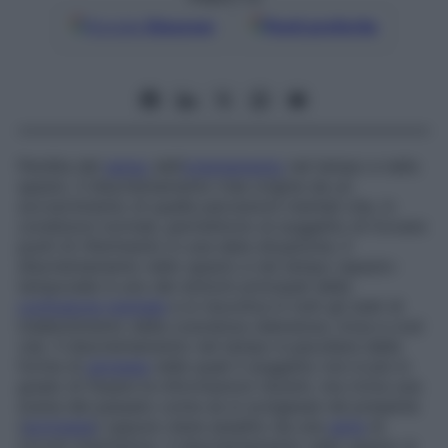
Google
Discover
Fonti preferite
Perdita del
senso
dell’
orientamento
nel tempo e nello
spazio. Il disorientamento trae origine da un
sovvertimento di quelle percezioni mentali che, in
condizioni normali, permettono al soggetto di trovare
punti di riferimento in una data situazione. Il
disorientamento nello spazio e nel tempo (spazio-
temporale) è uno dei sintomi principali della
confusione mentale
e si riscontra in tutti gli stati di
indebolimento della coscienza (demenze, ictus e così
via). Il disorientamento nel tempo è peculiare delle
forme di
amnesia
nelle quali il soggetto non è più in
grado di fissare le informazioni recenti, ma rivive una
scena del passato come se si svolgesse nel presente
(
ecmnesia
) oppure viene assalito da una
serie
di
ricordi (mentismo). Il disorientamento nello spazio si