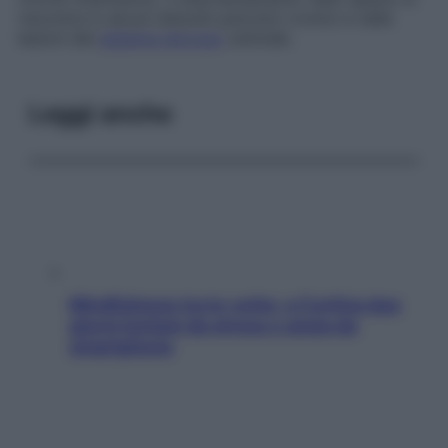
riscontra in alcuni disturbi psicotici cronici e nelle
lesioni del
sistema nervoso
centrale.
Leggi anche
Mindfulness tra le vette: a Cortina due
giorni lontani da stress e ansia da
smartphone