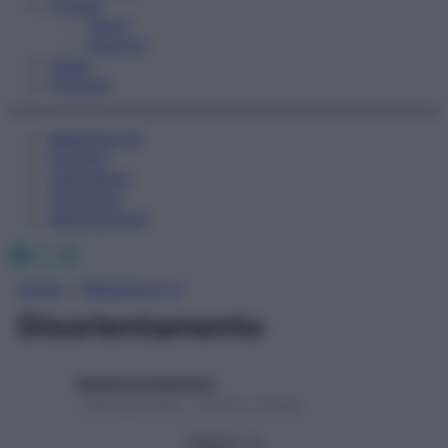
Fitness
Sport
Esercizi
Video
Podcast
Medicina AZ
Farmaci
Calcolatori
Oroscopo
Abbonamenti
Facebook
X
Instagram
Home
»
Medicina A-Z
Disorientamento
Redazione Starbene
1 Gennaio 2025 – Lettura 1 minuto
Seguici su