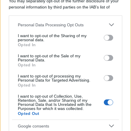
You may separately opt-out of the further disclosure of your
personal information by third parties on the IAB’s list of
downstream participants.
Personal Data Processing Opt Outs
This information may also be disclosed by us to third parties
on the IAB’s List of Downstream Participants that may further
I want to opt-out of the Sharing of my
disclose it to other third parties.
personal data.
Opted In
Please note that this website/app uses one or more Google
services and may gather and store information including but
I want to opt-out of the Sale of my
Personal Data.
not limited to your visit or usage behaviour. You may click to
Opted In
grant or deny consent to Google and its third-party tags to
use your data for below specified purposes in below Google
I want to opt-out of processing my
consent section.
Personal Data for Targeted Advertising.
Opted In
I want to opt-out of Collection, Use,
Retention, Sale, and/or Sharing of my
Personal Data that Is Unrelated with the
Purposes for which it was collected.
Opted Out
Google consents