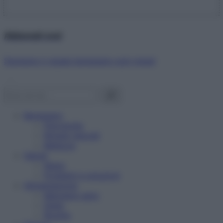
Abbonati ora!
Starbene ti regala benessere ogni mese!
Benessere
Psicologia
Rimedi naturali
Bellezza
Salute
News
Problemi e soluzioni
Alimentazione
Mangiare sano
Diete
Ricette