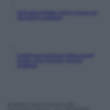
SOS pelle irritabile: tutte le mosse per
riportarla in equilibrio
Capelli spezzati lungo l’attaccatura?
Scopri come risolvere l’annoso
problema
© Belpietro Edizioni Periodiche SRL –
Riproduzione riservata – P.Iva 13673600964