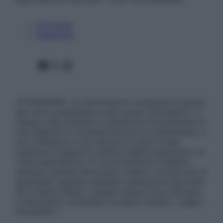
Chi siamo
Pubblicità
Facebook
X
Instagram
ATTENZIONE: Le informazioni contenute in questo
sito sono presentate a solo scopo informativo, in
nessun caso possono costituire la formulazione di
una diagnosi o la prescrizione di un trattamento, e
non intendono e non devono in alcun modo
sostituire il rapporto diretto medico-paziente o la
visita specialistica. Si raccomanda di chiedere
sempre il parere del proprio medico curante e/o di
specialisti riguardo qualsiasi indicazione riportata.
Se si hanno dubbi o quesiti sull’uso di un farmaco
è necessario contattare il proprio medico. Leggi il
Disclaimer »