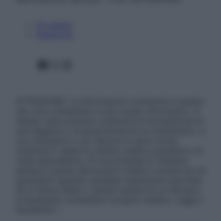
Chi siamo
Pubblicità
Facebook
X
Instagram
ATTENZIONE: Le informazioni contenute in questo
sito sono presentate a solo scopo informativo, in
nessun caso possono costituire la formulazione di
una diagnosi o la prescrizione di un trattamento, e
non intendono e non devono in alcun modo
sostituire il rapporto diretto medico-paziente o la
visita specialistica. Si raccomanda di chiedere
sempre il parere del proprio medico curante e/o di
specialisti riguardo qualsiasi indicazione riportata.
Se si hanno dubbi o quesiti sull’uso di un farmaco
è necessario contattare il proprio medico. Leggi il
Disclaimer »