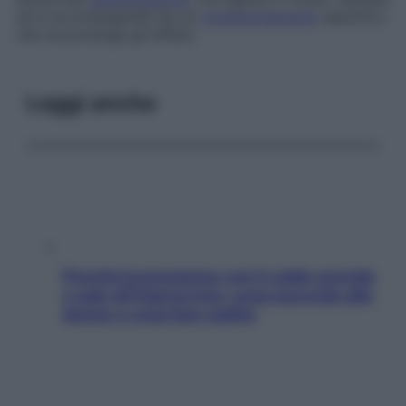
ed è accompagnata da un
condizionamento
specifico
che ne prolunga gli effetti.
Leggi anche
Perché la pressione con il caldo scende
e sale all’improvviso: cosa succede alle
donne e cosa fare subito