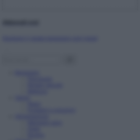
Abbonati ora!
Starbene ti regala benessere ogni mese!
Benessere
Psicologia
Rimedi naturali
Bellezza
Salute
News
Problemi e soluzioni
Alimentazione
Mangiare sano
Diete
Ricette