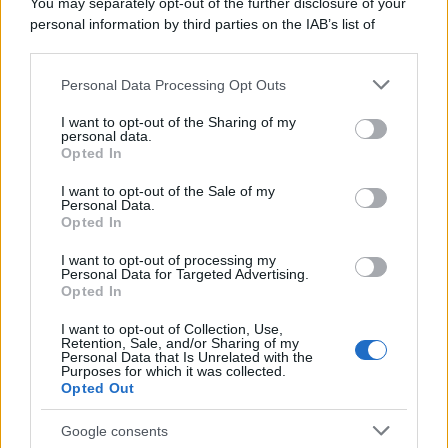
You may separately opt-out of the further disclosure of your
personal information by third parties on the IAB’s list of
downstream participants.
Personal Data Processing Opt Outs
This information may also be disclosed by us to third parties
on the IAB’s List of Downstream Participants that may further
I want to opt-out of the Sharing of my
disclose it to other third parties.
personal data.
Opted In
Please note that this website/app uses one or more Google
services and may gather and store information including but
I want to opt-out of the Sale of my
Personal Data.
not limited to your visit or usage behaviour. You may click to
Opted In
grant or deny consent to Google and its third-party tags to
use your data for below specified purposes in below Google
I want to opt-out of processing my
consent section.
Personal Data for Targeted Advertising.
Opted In
I want to opt-out of Collection, Use,
Retention, Sale, and/or Sharing of my
Personal Data that Is Unrelated with the
Purposes for which it was collected.
Opted Out
Google consents