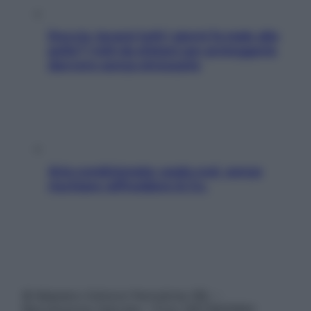
Doccia, lavarsi tutti i giorni fa male alla
pelle? I miti da sfatare per proteggerla
davvero senza stressarla
Aria condizionata: usala così, senza
rischiare raffreddore & Co.
© Belpietro Edizioni Periodiche SRL –
Riproduzione riservata – P.Iva 13673600964