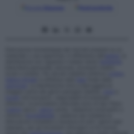
Google
Discover
Fonti preferite
Distruzione momentanea dei microbi presenti su un
materiale o una superficie. A differenza dell’
asepsi
, la
disinfezione non riguarda il malato bensì l’
ambiente
:
biancheria personale, lenzuola, strumenti medici,
locali e mobilio. Per alcune malattie infettive (
colera
,
febbre tifoide
) si effettua nella
fase
finale della
patologia
. La disinfezione mira a distruggere la
maggior parte dei germi patogeni (batteri,
virus
e
funghi
microscopici), responsabili di eventuali
infezioni. Le procedure utilizzate sono di tipo fisico
(
calore
secco,
calore
umido, radiazioni ionizzanti) o
chimico (
formaldeide
). Laddove sia richiesta la
distruzione completa e duratura di tutti i germi (per
esempio, per gli strumenti chirurgici) si fa ricorso
anche alla
sterilizzazione
, che agisce in modo radicale