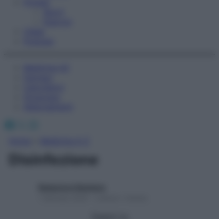
Fitness
Sport
Esercizi
Video
Podcast
Medicina AZ
Farmaci
Calcolatori
Oroscopo
Abbonamenti
Facebook
X
Instagram
Home
»
Medicina A-Z
Disinfezione
Redazione Starbene
1 Gennaio 2025 – Lettura 1 minuto
Seguici su