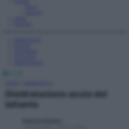
Fitness
Sport
Esercizi
Video
Podcast
Medicina AZ
Farmaci
Calcolatori
Oroscopo
Abbonamenti
Facebook
X
Instagram
Home
»
Medicina A-Z
Disidratazione acuta del
lattante
Redazione Starbene
1 Gennaio 2025 – Lettura 1 minuto