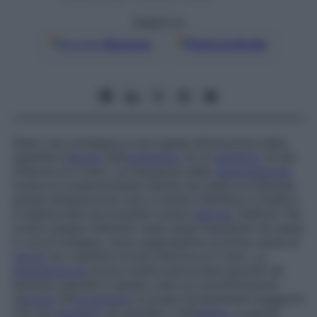
Seguici su
Google
Discover
Fonti preferite
Stato che consegue a una rapida diminuzione della
quantità d’
acqua
nell’
organismo
di un
bambino
di età
inferiore ai 2 anni. La frequenza della
disidratazione
acuta si è notevolmente ridotta nei paesi occidentali,
grazie all’attenzione che in ambito familiare e medico
si dedica alle sue possibili cause (
diarrea
, febbre). Per
contro questo disturbo resta assai frequente nei paesi
in via di sviluppo, dove rappresenta la prima causa di
morte
tra i bambini di età inferiore ai 5 anni. La
disidratazione
acuta riveste particolare gravità nel
lattante, perché in questo caso la concentrazione
d’
acqua
nell’
organismo
è proporzionalmente maggiore
che nel
bambino
più grande o nell’
adulto
, e quindi