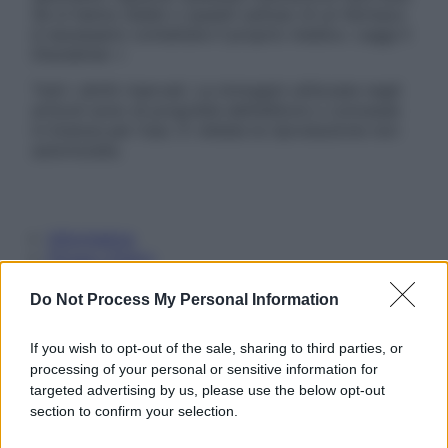
Se si hanno dubbi o quesiti sull’uso di un farmaco
è necessario contattare il proprio medico. Leggi il
Disclaimer »
Tutti i diritti riservati. Le immagini utilizzate negli
articoli sono di proprietà dell’editore o concesse
in licenza per l’uso. È vietata la riproduzione non
autorizzata.
Informativa
Privacy Policy
Cookie Policy
Note Legali
Do Not Process My Personal Information
Preferenze Privacy
If you wish to opt-out of the sale, sharing to third parties, or
processing of your personal or sensitive information for
targeted advertising by us, please use the below opt-out
section to confirm your selection.