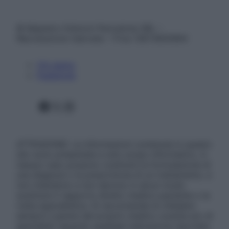
© Belpietro Edizioni Periodiche SRL –
Riproduzione riservata – P.Iva 13673600964
Chi siamo
Pubblicità
Facebook
X
Instagram
ATTENZIONE: Le informazioni contenute in questo
sito sono presentate a solo scopo informativo, in
nessun caso possono costituire la formulazione di
una diagnosi o la prescrizione di un trattamento, e
non intendono e non devono in alcun modo
sostituire il rapporto diretto medico-paziente o la
visita specialistica. Si raccomanda di chiedere
sempre il parere del proprio medico curante e/o di
specialisti riguardo qualsiasi indicazione riportata.