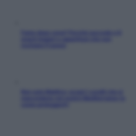
Fame dopo cena? Perché succede e 6
snack leggeri e appetitosi che non
rovinano il sonno
Non solo Maldive: scopri i coralli che si
nascondono nel nostro Mediterraneo (e
come proteggerli)