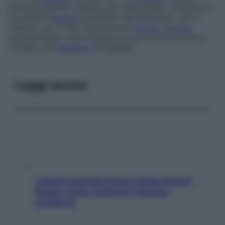
anche le perdite risultano più abbondanti. L’introito e
le perdite d’
acqua
quotidiani rappresentano, per il
lattante, più di due terzi del suo
volume
d’
acqua
extracellulare, mentre questa proporzione scende a
un sesto nel
bambino
più grande.
Leggi anche
Capelli spezzati lungo l’attaccatura?
Scopri come risolvere l’annoso
problema