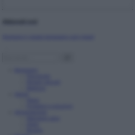
Abbonati ora!
Starbene ti regala benessere ogni mese!
Benessere
Psicologia
Rimedi naturali
Bellezza
Salute
News
Problemi e soluzioni
Alimentazione
Mangiare sano
Diete
Ricette