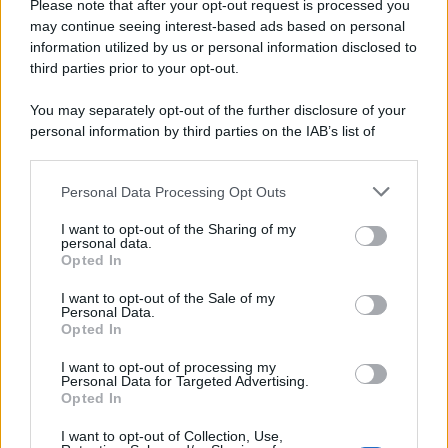
Please note that after your opt-out request is processed you
may continue seeing interest-based ads based on personal
information utilized by us or personal information disclosed to
third parties prior to your opt-out.
You may separately opt-out of the further disclosure of your
personal information by third parties on the IAB’s list of
downstream participants.
Personal Data Processing Opt Outs
This information may also be disclosed by us to third parties
on the IAB’s List of Downstream Participants that may further
I want to opt-out of the Sharing of my
disclose it to other third parties.
personal data.
Opted In
Please note that this website/app uses one or more Google
services and may gather and store information including but
I want to opt-out of the Sale of my
Personal Data.
not limited to your visit or usage behaviour. You may click to
Opted In
grant or deny consent to Google and its third-party tags to
use your data for below specified purposes in below Google
I want to opt-out of processing my
consent section.
Personal Data for Targeted Advertising.
Opted In
I want to opt-out of Collection, Use,