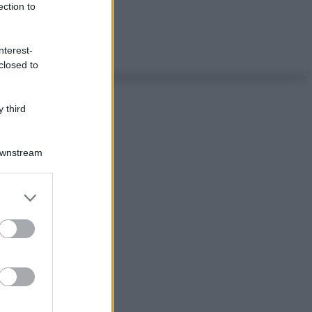
ection to
nterest-
closed to
 third
Downstream
er and store
to grant or
ed purposes