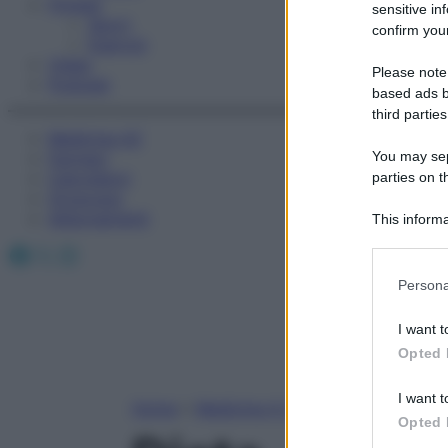
Fitness
sensitive in
Sport
confirm your
Esercizi
Video
Please note
Podcast
based ads b
third parties
Medicina AZ
You may sepa
Farmaci
Calcolatori
parties on t
Oroscopo
Abbonamenti
This informa
Participants
Facebook
X
Instagram
Please note
Persona
information 
deny consent
I want t
in below Go
Opted 
I want t
Home
»
Medicina A-Z
Opted 