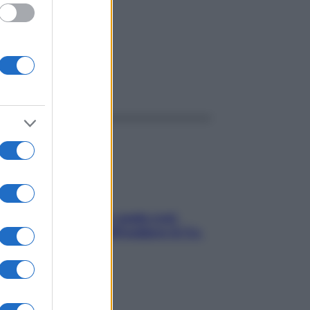
ggi anche
Aria condizionata: usala così,
senza rischiare raffreddore & Co.