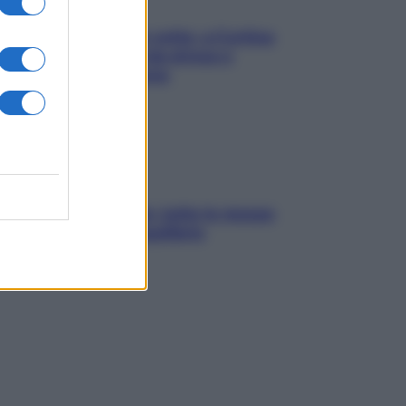
Mindfulness tra le vette: a Cortina
due giorni lontani da stress e
ansia da smartphone
SOS pelle irritabile: tutte le mosse
per riportarla in equilibrio