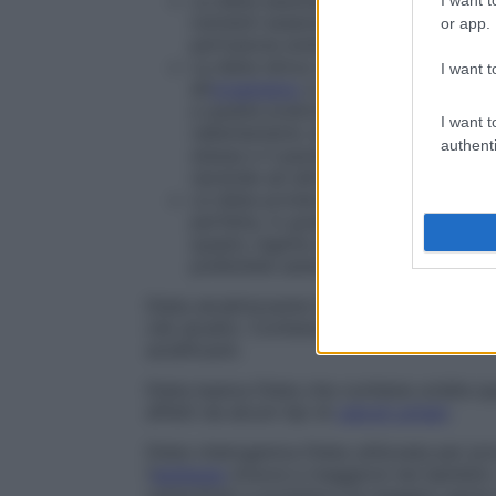
La dieta assoluta consiste nel non a
I want t
nutrienti essenziali è garantito da s
or app.
perfusione endovenosa.
La dieta idrica consiste nell’assume
I want t
all’
organismo
e indurre in questo mod
a queste pratiche in
genere
ha come r
I want t
rallentamento del
metabolismo
provo
authenti
stessa e il paziente riacquista il pe
riprende ad alimentarsi.
La dieta proteica limita l’
alimentazio
perfetta, in grado di eliminare la g
questo regime alimentare produce. 
preferibile astenersene.
Dieta alcalinizzante
Dieta dalla composizio
cibi alcalini. Contiene piccole quantità d
acidificanti.
Dieta basica
Dieta che contiene un’alta qua
affetti da alcuni tipi di
calcoli urinari
.
Dieta chetogenica
Dieta utilizzata per p
l’
epilessia
minore e maggiore nei bambini