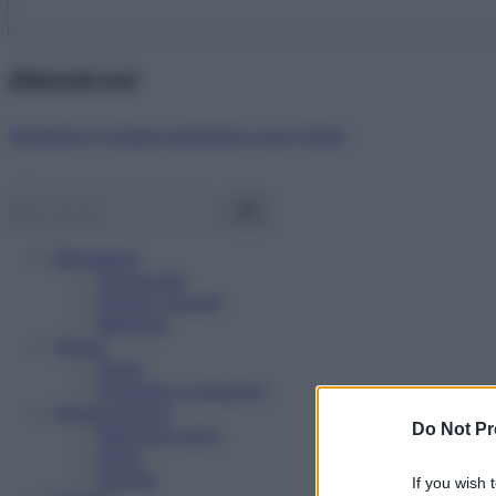
Abbonati ora!
Starbene ti regala benessere ogni mese!
Benessere
Psicologia
Rimedi naturali
Bellezza
Salute
News
Problemi e soluzioni
Alimentazione
Do Not Pr
Mangiare sano
Diete
Ricette
If you wish 