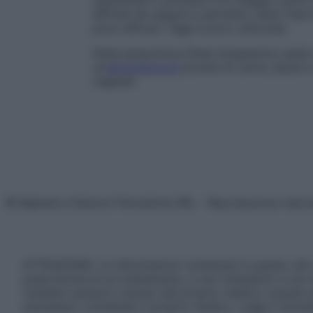
carboidrati e proteine e la maggior parte d
difficile da seguire e pertanto viene riser
poco efficaci. Oggi è poco utilizzata.
Dieta ipopurinica
Dieta terapeutica usata 
un’
alimentazione
povera di carne, pesce e 
vegetali.
© Belpietro Edizioni Periodiche SRL – Riproduzione riser
ATTENZIONE: Le informazioni contenute in questo sito 
prescrizione di un trattamento, e non intendono e non 
chiedere sempre il parere del proprio medico curante e/o
necessario contattare il proprio medico. Leggi il Discl