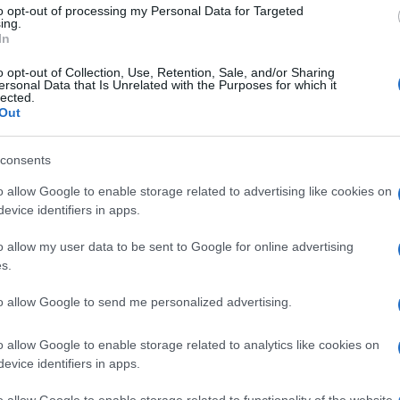
to opt-out of processing my Personal Data for Targeted
ing.
In
o opt-out of Collection, Use, Retention, Sale, and/or Sharing
ersonal Data that Is Unrelated with the Purposes for which it
lected.
Le
Out
ti preferite
consents
o allow Google to enable storage related to advertising like cookies on
evice identifiers in apps.
o allow my user data to be sent to Google for online advertising
s.
da alcuni alimenti per motivi personali o terapeutici.
i colonscopiche o di alcuni interventi di
chirurgia
to allow Google to send me personalized advertising.
me
privo
di fibre, seguito dall’ingestione di molti litri di
uotamento
colico completo. Le diete trovano impiego
o allow Google to enable storage related to analytics like cookies on
sono classificare in tre categorie, riportate di
evice identifiers in apps.