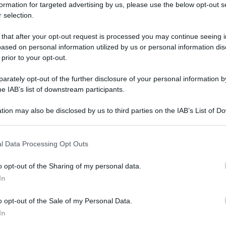
formation for targeted advertising by us, please use the below opt-out s
 selection.
 that after your opt-out request is processed you may continue seeing i
ased on personal information utilized by us or personal information dis
 prior to your opt-out.
rately opt-out of the further disclosure of your personal information by
he IAB’s list of downstream participants.
tion may also be disclosed by us to third parties on the IAB’s List of 
 that may further disclose it to other third parties.
 that this website/app uses one or more Google services and may gath
l Data Processing Opt Outs
including but not limited to your visit or usage behaviour. You may click 
 to Google and its third-party tags to use your data for below specifi
o opt-out of the Sharing of my personal data.
ogle consent section.
In
o opt-out of the Sale of my Personal Data.
In