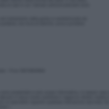
elle calorie viene fornita dai lipidi. È una dieta
vata ai casi in cui i farmaci anticonvulsivanti sono
nel trattamento della gotta; è caratterizzata da
pollame, ma ricca di latticini, uova e proteine
vata – P.Iva 13673600964
sono presentate a solo scopo informativo, in nessun caso p
devono in alcun modo sostituire il rapporto diretto medico-p
 di specialisti riguardo qualsiasi indicazione riportata. Se
aimer »