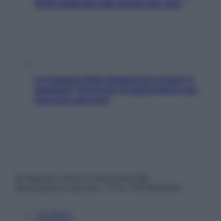
2026 dedicato agli amanti del cibo
La trappola della dopamina ti segue in
spiaggia? Strategie di digital detox per
staccare davvero
© Belpietro Edizioni Periodiche SRL –
Riproduzione riservata – P.Iva 13673600964
Chi siamo