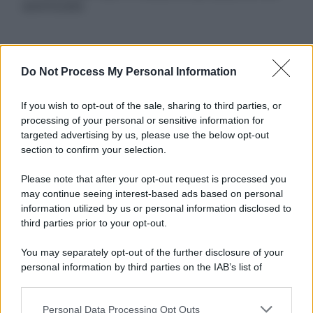
autorizzata.
Informativa
Do Not Process My Personal Information
Privacy Policy
Cookie Policy
If you wish to opt-out of the sale, sharing to third parties, or
Note Legali
processing of your personal or sensitive information for
Preferenze Privacy
targeted advertising by us, please use the below opt-out
section to confirm your selection.
Please note that after your opt-out request is processed you
may continue seeing interest-based ads based on personal
information utilized by us or personal information disclosed to
third parties prior to your opt-out.
You may separately opt-out of the further disclosure of your
personal information by third parties on the IAB’s list of
downstream participants.
Personal Data Processing Opt Outs
This information may also be disclosed by us to third parties