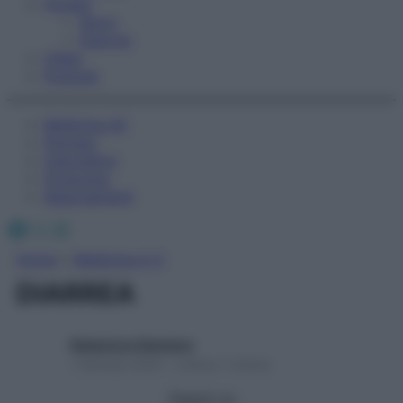
Fitness
Sport
Esercizi
Video
Podcast
Medicina AZ
Farmaci
Calcolatori
Oroscopo
Abbonamenti
Facebook
X
Instagram
Home
»
Medicina A-Z
DIARREA
Redazione Starbene
1 Gennaio 2025 – Lettura 1 minuto
Seguici su