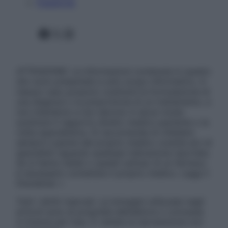
Pubblicità
Facebook
X
Instagram
ATTENZIONE: Le informazioni contenute in questo
sito sono presentate a solo scopo informativo, in
nessun caso possono costituire la formulazione di
una diagnosi o la prescrizione di un trattamento, e
non intendono e non devono in alcun modo
sostituire il rapporto diretto medico-paziente o la
visita specialistica. Si raccomanda di chiedere
sempre il parere del proprio medico curante e/o di
specialisti riguardo qualsiasi indicazione riportata.
Se si hanno dubbi o quesiti sull’uso di un farmaco
è necessario contattare il proprio medico. Leggi il
Disclaimer »
Tutti i diritti riservati. Le immagini utilizzate negli
articoli sono di proprietà dell’editore o concesse
in licenza per l’uso. È vietata la riproduzione non