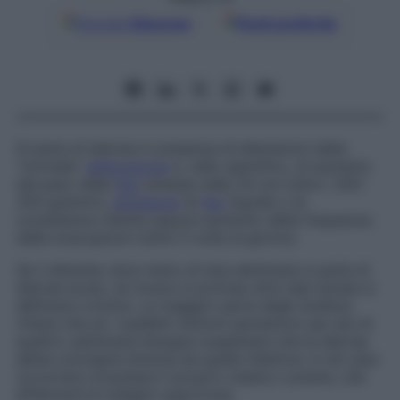
Google
Discover
Fonti preferite
Si parla di diarrea in presenza di alterazioni della
“normale”
defecazione
e, nello specifico, di aumento
del peso delle
feci
emesse nelle 24 ore (oltre i 200-
250 grammi),
emissione
di
feci
liquide o di
consistenza ridotta oppure aumento della frequenza
delle evacuazioni (oltre 3 volte al giorno).
Se il disturbo dura meno di due settimane si parla di
diarrea acuta
, se invece si protrae oltre tale durata si
definisce
cronica
. La maggior parte degli studiosi
ritiene che se i suddetti sintomi persistono per più di
quattro settimane bisogna sospettare che la diarrea
abbia un’origine diversa da quella infettiva, in tal caso
occorrerà consultare il proprio medico curante, che
effettuerà le indagini opportune.