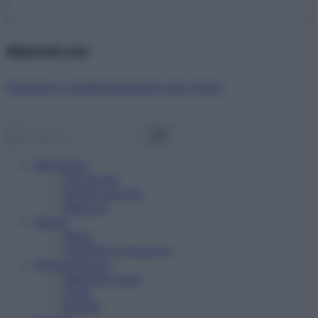
Abbonati ora!
Starbene ti regala benessere ogni mese!
Benessere
Psicologia
Rimedi naturali
Bellezza
Salute
News
Problemi e soluzioni
Alimentazione
Mangiare sano
Diete
Ricette