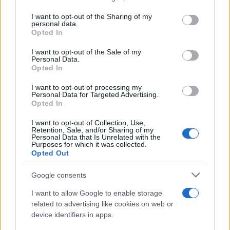
on the IAB’s List of Downstream Participants that may further
I want to opt-out of the Sharing of my
disclose it to other third parties.
personal data.
Opted In
Please note that this website/app uses one or more Google
services and may gather and store information including but
I want to opt-out of the Sale of my
Personal Data.
not limited to your visit or usage behaviour. You may click to
Opted In
grant or deny consent to Google and its third-party tags to
use your data for below specified purposes in below Google
I want to opt-out of processing my
consent section.
Personal Data for Targeted Advertising.
Opted In
I want to opt-out of Collection, Use,
Retention, Sale, and/or Sharing of my
Personal Data that Is Unrelated with the
Purposes for which it was collected.
Opted Out
Google consents
I want to allow Google to enable storage
related to advertising like cookies on web or
device identifiers in apps.