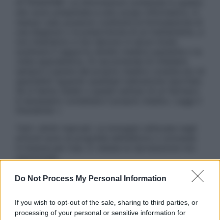
ATTENZIONE: Le informazioni contenute in questo
sito sono presentate a solo scopo informativo, in
nessun caso possono costituire la formulazione di
una diagnosi o la prescrizione di un trattamento, e
non intendono e non devono in alcun modo
sostituire il rapporto diretto medico-paziente o la
visita specialistica. Si raccomanda di chiedere
sempre il parere del proprio medico curante e/o di
specialisti riguardo qualsiasi indicazione riportata.
Se si hanno dubbi o quesiti sull’uso di un farmaco
è necessario contattare il proprio medico. Leggi il
Disclaimer »
Tutti i diritti riservati. Le immagini utilizzate negli
articoli sono di proprietà dell’editore o concesse
in licenza per l’uso. È vietata la riproduzione non
autorizzata.
Do Not Process My Personal Information
Informativa
If you wish to opt-out of the sale, sharing to third parties, or
Privacy Policy
processing of your personal or sensitive information for