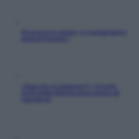
Sicurezza al volante: i 5 consigli dell’ex
pilota di Formula 1
«Oggi che se magnamo?»: 4 ricette
facili di Max Mariola senza pesare gli
ingredienti