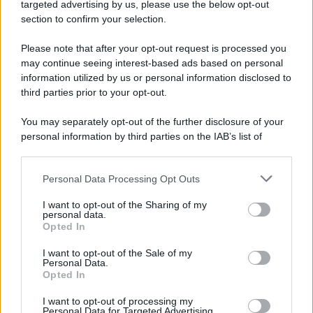
Cookie Policy
targeted advertising by us, please use the below opt-out
Note Legali
section to confirm your selection.
Preferenze Privacy
Please note that after your opt-out request is processed you
may continue seeing interest-based ads based on personal
information utilized by us or personal information disclosed to
third parties prior to your opt-out.
You may separately opt-out of the further disclosure of your
personal information by third parties on the IAB’s list of
downstream participants.
Personal Data Processing Opt Outs
This information may also be disclosed by us to third parties
on the IAB’s List of Downstream Participants that may further
I want to opt-out of the Sharing of my
disclose it to other third parties.
personal data.
Opted In
Please note that this website/app uses one or more Google
services and may gather and store information including but
I want to opt-out of the Sale of my
Personal Data.
not limited to your visit or usage behaviour. You may click to
Opted In
grant or deny consent to Google and its third-party tags to
use your data for below specified purposes in below Google
I want to opt-out of processing my
consent section.
Personal Data for Targeted Advertising.