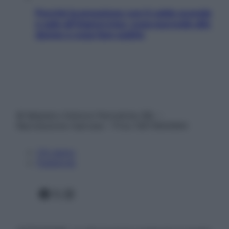
Perché la pressione con il caldo scende
e sale all’improvviso: cosa succede alle
donne e cosa fare subito
© Belpietro Edizioni Periodiche SRL –
Riproduzione riservata – P.Iva 13673600964
Chi siamo
Pubblicità
Facebook
X
Instagram