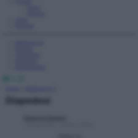
Fitness
Sport
Esercizi
Video
Podcast
Medicina AZ
Farmaci
Calcolatori
Oroscopo
Abbonamenti
Facebook
X
Instagram
Home
»
Medicina A-Z
Diapedesi
Redazione Starbene
1 Gennaio 2025 – Lettura 1 minuto
Seguici su