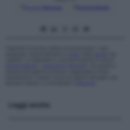
Google
Discover
Fonti preferite
Capacità di alcune cellule di attraversare i vasi
sanguigni, essenzialmente a
livello
della
parete
dei
capillari. La diapedesi è una particolarità di alcuni
globuli bianchi
, i
granulociti
neutrofili
, che grazie a
questa prerogativa possono raggiungere molto
rapidamente i tessuti invasi da agenti patogeni, per
esempio batteri, e contrastare l’
infezione
.
Leggi anche