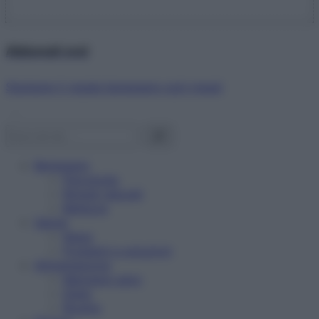
Abbonati ora!
Starbene ti regala benessere ogni mese!
Benessere
Psicologia
Rimedi naturali
Bellezza
Salute
News
Problemi e soluzioni
Alimentazione
Mangiare sano
Diete
Ricette