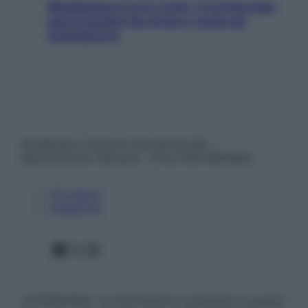
Mindfulness tra le vette: a Cortina due
giorni lontani da stress e ansia da
smartphone
© Belpietro Edizioni Periodiche SRL –
Riproduzione riservata – P.Iva 13673600964
Chi siamo
Pubblicità
Facebook
X
Instagram
ATTENZIONE: Le informazioni contenute in questo