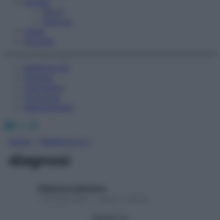
Fitness
Sport
Esercizi
Video
Podcast
Medicina AZ
Farmaci
Calcolatori
Oroscopo
Abbonamenti
Facebook
X
Instagram
Home
»
Medicina A-Z
diagnosi
Redazione Starbene
1 Gennaio 2025 – Lettura 1 minuto
Seguici su