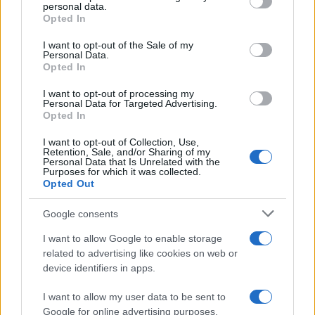
disclose it to other third parties.
personal data.
Opted In
Please note that this website/app uses one or more Google
services and may gather and store information including but
I want to opt-out of the Sale of my
Personal Data.
not limited to your visit or usage behaviour. You may click to
Opted In
grant or deny consent to Google and its third-party tags to
use your data for below specified purposes in below Google
I want to opt-out of processing my
consent section.
Personal Data for Targeted Advertising.
Opted In
I want to opt-out of Collection, Use,
Retention, Sale, and/or Sharing of my
Personal Data that Is Unrelated with the
Purposes for which it was collected.
Opted Out
Google consents
I want to allow Google to enable storage
related to advertising like cookies on web or
device identifiers in apps.
I want to allow my user data to be sent to
Google for online advertising purposes.