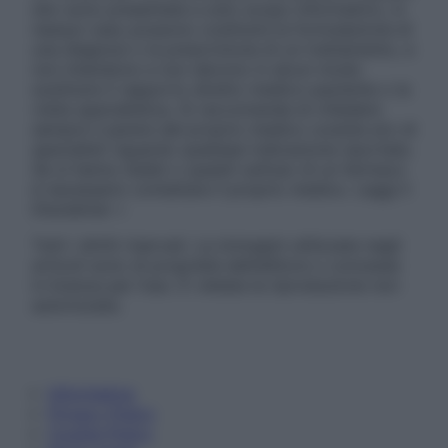
sito sono presentate a solo scopo informativo, in
nessun caso possono costituire la formulazione di
una diagnosi o la prescrizione di un trattamento, e
non intendono e non devono in alcun modo
sostituire il rapporto diretto medico-paziente o la
visita specialistica. Si raccomanda di chiedere
sempre il parere del proprio medico curante e/o di
specialisti riguardo qualsiasi indicazione riportata.
Se si hanno dubbi o quesiti sull’uso di un farmaco
è necessario contattare il proprio medico. Leggi il
Disclaimer »
Tutti i diritti riservati. Le immagini utilizzate negli
articoli sono di proprietà dell’editore o concesse
in licenza per l’uso. È vietata la riproduzione non
autorizzata.
Informativa
Privacy Policy
Cookie Policy