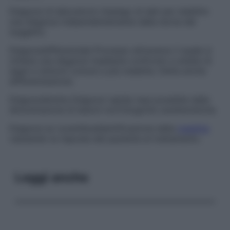
Diagnosi di laboratorio
Impiego di dati per stabilire
una diagnosi indipendentemente dalla storia del
soggetto.
Diagnosi
differenziale
Processo attraverso il quale si
ottiene una diagnosi mediante confronto e analisi di
segni e sintomi comuni a più malattie. Detta anche
differenziazione.
Diagnosi
diretta
Diagnosi rapida resa possibile dalla
dimostrazione di lesioni morfologiche caratteristiche.
Diagnosi
ex iuvantibus
Identificazione della
malattia
valutando la risposta del paziente al trattamento.
Leggi anche