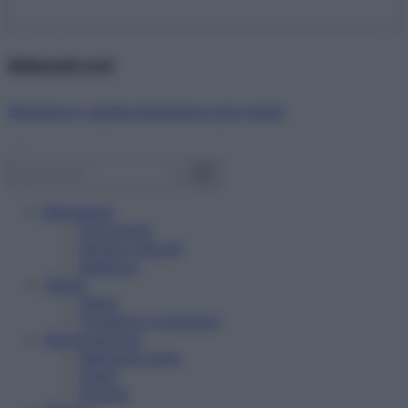
Abbonati ora!
Starbene ti regala benessere ogni mese!
Benessere
Psicologia
Rimedi naturali
Bellezza
Salute
News
Problemi e soluzioni
Alimentazione
Mangiare sano
Diete
Ricette