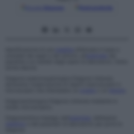
Google
Discover
Fonti preferite
Identificazione di una
malattia
effettuata in base a
un’analisi dei segni e dei sintomi, all’
anamnesi
del
paziente e ai risultati degli esami di laboratorio. Detta
anche
diacrisi.
Diagnosi anatomopatologica
Diagnosi ottenuta
attraverso l’osservazione di reperti macroscopici e
microscopici che interessano un
organo
o un
tessuto
.
Diagnosi
citologica
Diagnosi ottenuta mediante lo
studio microscopico.
Diagnosi
clinica
Impiego dell’
anamnesi
, dell’esame
obiettivo
e dei parametri di laboratorio per porre la
diagnosi.